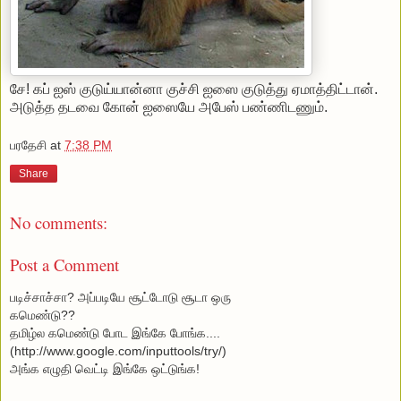
சே! கப் ஐஸ் குடுய்யான்னா குச்சி ஐஸை குடுத்து ஏமாத்திட்டான்.
அடுத்த தடவை கோன் ஐஸையே அபேஸ் பண்ணிடணும்.
பரதேசி
at
7:38 PM
Share
No comments:
Post a Comment
படிச்சாச்சா? அப்படியே சூட்டோடு சூடா ஒரு
கமெண்டு??
தமிழ்ல கமெண்டு போட
இங்கே போங்க...
.
(http://www.google.com/inputtools/try/)
அங்க எழுதி வெட்டி இங்கே ஒட்டுங்க!