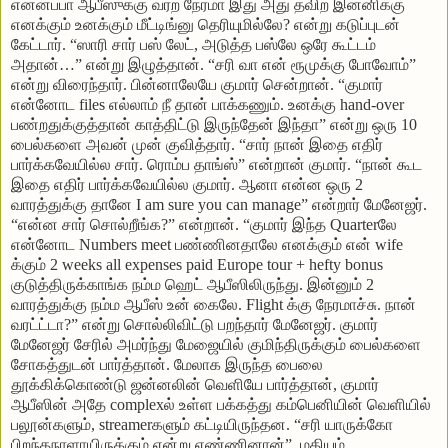
என்னப்பா ஆபீஸுக்கு வர்ற நேரமா இது அது தவிற இன்னிக்கு
எனக்கும் உனக்கும் மீட்டிங்னு தெரியுமில்லே? என்று கடுப்புடன்
கேட்டார். “ஸாரி சார் பஸ் லேட், அடுத்த பஸ்லே ஒரே கூட்டம்
அதான்…” என்று இழுத்தான். “சரி வா என் ரூமுக்கு போவோம்”
என்று விரைந்தார். பின்னாலேயே குமார் சென்றான். “குமார்
என்னோட files எல்லாம் நீ தான் பாக்கணும். உனக்கு hand-over
பண்றதுக்குத்தான் காத்திட்டு இருந்தேன் இந்தா” என்று ஒரு 10
பைல்களை அவன் முன் குவித்தார். “சார் நான் இதை எதிர்
பார்க்கவேயில்ல சார். ரொம்ப தாங்ஸ்” என்றான் குமார். “நான் கூட
இதை எதிர் பார்க்கவேயில்ல குமார். ஆனா என்ன ஒரு 2
வாரத்துக்கு தானே I am sure you can manage” என்றார் மேனேஜர்.
“என்ன சார் சொல்றீங்க?” என்றான். “குமார் இந்த Quarterலே
என்னோட Numbers meet பண்ணினதாலே எனக்கும் என் wife
க்கும் 2 weeks all expenses paid Europe tour + hefty bonus
குடுத்திருக்காங்க நம்ம ஹெட் ஆபீஸிலிருந்து. இன்னும் 2
வாரத்துக்கு நம்ம ஆபீஸ் உன் கைலே. Flight க்கு நேரமாச்சு. நான்
வரட்ட்டா?” என்று சொல்லிவிட்டு பறந்தார் மேனேஜர். குமார்
மேனேஜர் சேரில் அமர்ந்து மேஜையில் குமிந்திருக்கும் பைல்களை
சோகத்துடன் பார்த்தான். மேலாக இருந்த பைலை
தூக்கிக்கொண்டு ஜன்னலின் வெளியே பார்த்தான், குமார்
ஆபீஸின் அதே complexல் உள்ள பக்கத்து கம்பெனியின் வெளியில்
பலூன்களும், streamerகளும் கட்டியிருந்தன. “சரி யாருக்கோ
பிறந்தநாளாயிருக்கும் என்று எண்ணினான்”. மதியம்