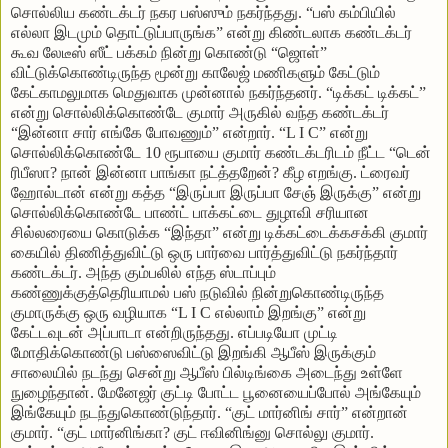
சொல்லிய கண்டக்டர் நகர பஸ்ஸும் நகர்ந்தது. “பஸ் கம்பியில்
எல்லா இடமும் தொட்டுப்பாருங்க” என்று கிண்டலாக கண்டக்டர்
கூவ லேடீஸ் ஸீட் பக்கம் நின்று கொண்டு “ஜொள்”
விட்டுக்கொண்டிருந்த மூன்று காலேஜ் மணிகளும் கேட்டும்
கேட்காமலுமாக மெதுவாக முன்னால் நகர்ந்தனர். “டிக்கட் டிக்கட்”
என்று சொல்லிக்கொண்டே குமார் அருகில் வந்த கண்டக்டர்
“இன்னா சார் எங்கே போவணும்” என்றார். “L I C” என்று
சொல்லிக்கொண்டே 10 ரூபாயை குமார் கண்டக்டரிடம் நீட்ட “டென்
ரிபீஸா? நான் இன்னா பாங்கா நட்த்தறேன்? கீழ எறங்கு. ட்ரைவர்
ஹோல்டான் என்று கத்த “இருப்பா இருப்பா சேஞ் இருக்கு” என்று
சொல்லிக்கொண்டே பாண்ட் பாக்கட்டை துழாவி சரியான
சில்லரையை கொடுக்க “இந்தா” என்று டிக்கட்டைக்கசக்கி குமார்
கையில் திணித்துவிட்டு ஒரு பார்வை பார்த்துவிட்டு நகர்ந்தார்
கண்டக்டர். அந்த கும்பலில் எந்த ஸ்டாப்பும்
கண்ணுக்குத்தெரியாமல் பஸ் நடுவில் நின்றுகொண்டிருந்த
குமாருக்கு ஒரு வழியாக “L I C எல்லாம் இறங்கு” என்று
கேட்டவுடன் அப்பாடா என்றிருந்தது. எப்படியோ முட்டி
மோதிக்கொண்டு பஸ்ஸைவிட்டு இறங்கி ஆபீஸ் இருக்கும்
சாலையில் நடந்து சென்று ஆபீஸ் பில்டிங்கை அடைந்து உள்ளே
நுழைந்தான். மேனேஜர் குட்டி போட்ட பூனையைப்போல் அங்கேயும்
இங்கேயும் நடந்துகொண்டுந்தார். “குட் மார்னிங் சார்” என்றான்
குமார். “குட் மார்னிங்கா? குட் ஈவினிங்னு சொல்லு குமார்.