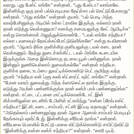
வராது. புது பேஸ்ட் எங்கே” என்றான். “புது பேஸ்டா? வாங்கலே.
இன்னிக்கு ஒரு நாள் பல்பொடியால தேய்ச்சா பல் கெட்டுப்போகாது”
என்றாள். “அது எங்கே” என்றான் குமார். “பல் பொடி அந்த
வாஷ்பேசினுக்கு அடியில் உள்ள ட்ராவில இருக்கு. எல்லாம் நான்
தான் எடுத்து வெக்கணுமா? எனக்கு சமையலுக்கு லேட் ஆயிடிச்சு”
என்று சொன்னாள் அலுத்துக்கொண்டே. “டவல் எங்கே சந்தியா?
எல்லா டவலையும் தோய்க்கப்போட்டுடுவீங்களே” என்று கூவினான்
குமார். “ஆமாம் நீங்க குளிக்கிற குளியலுக்கு டவல் கடை தான்
வெக்கணும். நேத்து துடைச்சுக்கிட்ட டவல் அங்கே கூடையில
இருக்குங்க அதை இன்னொரு தடவை யூஸ் பண்ணுங்க. நான்
இன்னும் துணியெல்லாம் துவைக்கல்லே” என்றாள் சந்தியா.
குளிச்சு தலை, உடம்பை துவட்டிக்கொண்டு பெட் ரூமிற்கு வந்த
குமார் “சந்தியா என் ப்ளூ கலர் ஸ்ட்ரைப்ட் ஷர்ட் எங்கே?” என்றான்.
“போன வாரம் துவைத்து அந்த க்ளாஸெட்ல தாங்க இருக்கு.
ஏடுத்து அயர்ன் பண்ணிக்குங்க நான் லன்ச் பாக் பண்ணனும்ங்க”
என்றாள். சட்டை பட்டனை மாட்டிக்கொண்டே ஈட் இன்
கிச்சனிலுள்ள டைனிங் டேபிளிள் உட்கார்ந்து “என்ன ப்ரேக்பாஸ்ட்
சந்தியா? இட்லி, வடை, சாம்பார், சட்னி இப்படி ஏதாவது” என்றான்.
“அதெல்லாம் பண்ணனும்னு தான் ஆசை ஆனால் சாம்பார் பொடியும்
தேங்காயும் ஷார்ட்டேஜ். இன்னிக்கு ஸீரியல் தாங்க” என்றாள்.
ஸீரியலை பௌலில் போட்டு பாலை விட்டுக்கொண்டு சாபிட்டுவிட்டு
“இன்னிக்கு என்ன லன்ச் சந்தியா?” என்றான். “ஸாரி டியர்.