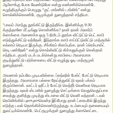
ஆபீஸுக்கு போக வேண்டுமோ என்று எண்ணிக்கொண்டே
எழுந்திருக்கும் பொழுது “குட் மார்னிங் டார்லிங்” என்று
சொல்லிக்கொண்டே ரூமுக்குள் நுழைந்தாள் சந்தியா.
“பாவம் அசந்து தூங்கிட்டு இருந்தீங்க. இன்னிக்கு 9:30
க்குத்தானே மீட்டிங்னு சொன்னீங்க? நான் தான் அலார்ம்
க்ளாக்கை அணைச்சு ஒரு 5 நிமிடம் தூங்க விட்டுட்டு பெட் காபி
எடுத்துக்கிட்டு வந்தேன். இந்தாங்க காபி சாப்பிட்டுவிட்டு பாத்ரூமில்
எல்லாம் ரெடியா இருக்கு. சீக்கிரம் கிளம்புங்க. நான் ப்ரெக்பாஸ்ட்
ரெடி பண்றேன்” என்று சொல்லிவிட்டு கிச்சனுக்குள் சென்றாள்
சந்தியா. குமார் மடக் மடக்கென்று காபியை அவசரமாக
குடித்துவிட்டு படுக்கையை விட்டு எழுந்து ஓடி பாத்ரூமுள்
நுழைந்தான்.
அவனால் நம்பவே முடியவில்லை. ப்ரஷ்ஷில் பேஸ்ட் போட்டு ரெடியாக
இருந்தது. அவசரமாக பல்லை தேய்த்துவிட்டு ஷவர் பக்கம்
திரும்பினான். வாட்டர் ஹீட்டர் போட்டு வெந்நீர் வெளிவர ரெடியாக
இருந்தது. ஷவர் ஸ்டாலில் நுழைந்து செட்டிங்கை வெதுவெதுப்பாக
வைத்து குளித்து முடித்து ஸ்டாலை விட்டு வெளி வந்தான். டவல்
ரெயிலிங்கில் புஸுபுஸுவென்ற இப்போது தான் ட்ரையரில் இருந்து
எடுத்த டவல் தொங்கிக்கொண்டுருந்தது. உடம்பையும் தலையையும்
துவட்டிக்கொண்டே பெட்ரூமுக்குள் நுழைந்து க்ளாஸெட்டை