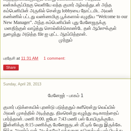
லன்சுக்குப்பிறகு வெளியே வந்த குமார் ஆர்வத்துடன் அந்த
கம்பெனியின் அருகில் சென்று lobbyயை நோட்டமிட அவன்
கண்ணில் பட்டது வண்ணமிகு பூக்களால் எழுதிய “Welcome to our
New Manager”. அந்த கம்பெனியின் புது மேனேஜருக்கு
மனதிற்குள் வாழ்த்து சொல்லிக்கொண்டே தன் ஆபீஸுக்குள்
நுழைந்து அடுத்த file ஐ புரட்ட ஆரம்பித்தான்.
முற்றும்
பரதேசி
at
11:31 AM
1 comment:
Share
Sunday, April 28, 2013
மேனேஜர் - பாகம் 1
குமார் படுக்கையில் புரண்டு படுத்ததும் சுளீரென்று வெய்யில்
அவன் முகத்தில் அடித்தது. திடீரென்று எழுந்து கடிகாரத்தைப்
பார்த்தான். மணி 8:00. ஐயோ 7:43 மணி பஸ் போயிருக்குமே.
இன்னிக்கு 8:15 மணிக்கு மேனேஜருடன் மீட்டிங் வேறு இருக்கே.
இந்த அலார்ம் ஏன் அடிக்கலே? எத்தனை கனெக்டிங் பஸ் பிடித்து