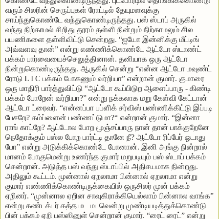
கொண்டே வந்துகொண்டிருந்தது. புட்போர்டில் தொங்கிக்கொண்டு
வரும் சிலரின் செருப்புகள் ரோட்டில் தேயுமளவுக்கு
சாய்ந்துகொண்டே வந்துகொண்டிருந்தது. பஸ் ஸ்டாப் அருகில்
வந்து நிற்காமல் சிறிது தூரம் தள்ளி நின்றும் நிற்காமலும் சில
பயணிகளை தள்ளிவிட்டு சென்றது. “ஐயோ இன்னிக்கு மீட்டிங்
அவ்வளவு தான்” என்று எண்ணிக்கொண்டே ஆட்டோ ஸ்டாண்ட்
பக்கம் பார்வையைச்செலுத்தினான். தனியாக ஒரு ஆட்டோ
நின்றுகொண்டிருந்தது. ஆருகில் சென்று “என்ன ஆட்டோ மவுண்ட்
ரோடு L I C பக்கம் போகணும் வர்றியா” என்றான் குமார். குமாரை
ஒரு மாதிரி பார்த்துவிட்டு “ஆட்டோ கூப்பிடுற ஆளைப்பாரு - கிண்டி
பக்கம் போறேன் வர்றியா?” என்று நக்கலாக மறு கேள்வி கேட்டான்
ஆட்டோ ட்ரைவர். “என்னப்பா பப்ளிக் சர்விஸ் பண்ணிக்கிட்டு இப்படி
பேசறே? கம்ப்ளைன் பண்ணட்டுமா?“ என்றான் குமார். “இன்னா
ராங் காட்றே? ஆட்டோல போற மூஞ்சப்பாரு நான் தான் பாக்குறேனே
நெதோக்கும் பஸ்ல போற பார்ட்டி தானே நீ? ஆட்டோ ரிப்பேர் ஓடாது
போ” என்று அடுக்கிக்கொண்டே போனான். இனி அங்கு நின்றால்
மானம் போகுமென்று உணர்ந்த குமார் மறுபடியும் பஸ் ஸ்டாப் பக்கம்
சென்றான். அடுத்த பஸ் வந்து ஸ்டாப்பில் அதிசயமாக நின்றது.
அதிலும் கூட்டம். முன்னால் ஏறலாமா பின்னால் ஏறலாமா என்று
குமார் எண்ணிக்கொண்டிருக்கையில் ஒருசிலர் முன் பக்கம்
ஏறினர். “முன்னால ஏறின சாவுகிராக்கியெல்லாம் பின்னால வாங்க”
என்று கண்டக்டர் கத்த மட மடவென்று முண்டியடித்துக்கொண்டு
பின் பக்கம் ஏறி பஸ்ஸினுள் சென்றான் குமார். “ரைட் ரைட்” என்று