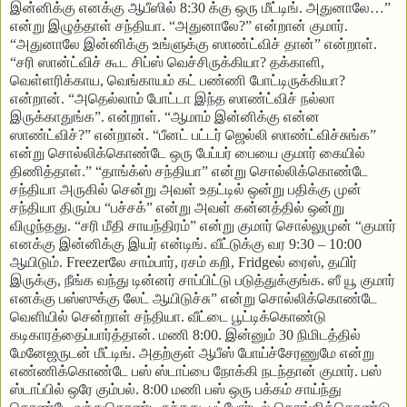
இன்னிக்கு எனக்கு ஆபீஸில் 8:30 க்கு ஒரு மீட்டிங். அதுனாலே…”
என்று இழுத்தாள் சந்தியா. “அதுனாலே?” என்றான் குமார்.
“அதுனாலே இன்னிக்கு உங்ளுக்கு ஸாண்ட்விச் தான்” என்றாள்.
“சரி ஸான்ட்விச் கூட சிப்ஸ் வெச்சிருக்கியா? தக்காளி,
வெள்ளரிக்காய, வெங்காயம் கட் பண்ணி போட்டிருக்கியா?
என்றான். “அதெல்லாம் போட்டா இந்த ஸாண்ட்விச் நல்லா
இருக்காதுங்க”. என்றாள். “ஆமாம் இன்னிக்கு என்ன
ஸாண்ட்விச்?” என்றான். “பீனட் பட்டர் ஜெல்லி ஸாண்ட்விச்சுங்க”
என்று சொல்லிக்கொண்டே ஒரு பேப்பர் பையை குமார் கையில்
திணித்தாள்.” “தாங்க்ஸ் சந்தியா” என்று சொல்லிக்கொண்டே
சந்தியா அருகில் சென்று அவள் உதட்டில் ஒன்று பதிக்கு முன்
சந்தியா திரும்ப “பச்சக்” என்று அவள் கன்னத்தில் ஒன்று
விழுந்தது. “சரி மீதி சாயந்திரம்” என்று குமார் சொல்லுமுன் “குமார்
எனக்கு இன்னிக்கு இயர் என்டிங். வீட்டுக்கு வர 9:30 – 10:00
ஆயிடும். Freezerலே சாம்பார், ரசம் கறி, Fridgeல் ரைஸ், தயிர்
இருக்கு, நீங்க வந்து டின்னர் சாப்பிட்டு படுத்துக்குங்க. ஸீ யூ குமார்
எனக்கு பஸ்ஸுக்கு லேட் ஆயிடுச்சு” என்று சொல்லிக்கொண்டே
வெளியில் சென்றாள் சந்தியா. வீட்டை பூட்டிக்கொண்டு
கடிகாரத்தைப்பார்த்தான். மணி 8:00. இன்னும் 30 நிமிடத்தில்
மேனேஜருடன் மீட்டிங். அதற்குள் ஆபீஸ் போய்ச்சேரணுமே என்று
எண்ணிக்கொண்டே பஸ் ஸ்டாப்பை நோக்கி நடந்தான் குமார். பஸ்
ஸ்டாப்பில் ஒரே கும்பல். 8:00 மணி பஸ் ஒரு பக்கம் சாய்ந்து