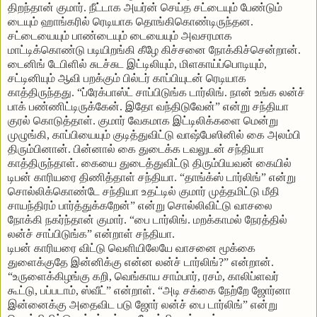
திறந்தான் குமார். நீட்டாக அயர்ன் செய்த சட்டையும் பேண்டும்
டையும் ஹாங்கரில் ரெடியாக தொங்கிகொண்டிருந்தன.
சட்டையையும் பாண்டையும் டையையும் அவசரமாக
மாட்டிக்கொண்டு படியிறங்கி கீழே கிச்சனை நோக்கிச்சென்றான்.
டைனிங் டேபிளில் சுடச்சுட இட்டிலியும், மிளகாய்ப்பொடியும்,
சட்டினியும் ஆவி பறக்கும் பில்டர் காப்பியுடன் ரெடியாக
காத்திருந்தது. “ப்ரேக்பாஸ்ட் சாப்பிடுங்க டார்லிங். நான் உங்க லன்ச்
பாக் பண்ணிட்டிருக்கேன். இதோ வந்திடுவேன்” என்று சந்தியா
குரல் கொடுத்தாள். குமார் வேகமாக இட்டிலிக்களை மென்று
முழுங்கி, காப்பியையும் குடித்துவிட்டு வாஷ்பேஸினில் கை அலம்பி
திரும்பினான். பின்னால் கை துடைக்க டவலுடன் சந்தியா
காத்திருந்தாள். கையை துடைத்துவிட்டு திரும்பியவன் கையில்
டிபன் காரியரை திணித்தாள் சந்தியா. “தாங்க்ஸ் டார்லிங்” என்று
சொல்லிக்கொண்டே சந்தியா உதட்டில் குமார் முத்தமிட்டு மீதி
சாயந்திரம் பார்த்துக்கறேன்” என்று சொல்லிவிட்டு வாசலை
நோக்கி நகர்ந்தான் குமார். “பை டார்லிங். மறக்காமல் நேரத்தில்
லன்ச் சாப்பிடுங்க” என்றாள் சந்தியா.
டிபன் காரியரை விட்டு வெளியிலேயே வாசனை மூக்கை
துளைக்குதே இன்னிக்கு என்ன லன்ச் டார்லிங்?” என்றான்.
“உருளைக்கிழங்கு கறி, வெங்காய சாம்பார், ரசம், காலிப்ளவர்
கூட்டு, பப்படாம், ஸ்வீட்” என்றாள். “அடி சக்கை நேற்றே ஜோர்னா
இன்னைக்கு அதைவிட படு ஜோர் லன்ச் பை டார்லிங்” என்று