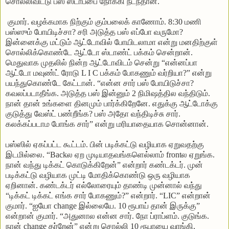
சொல்லிவிட்டு பஸ் ஸ்டாப்பை நோக்கி நடந்தான்.
குமார். வழக்கமாக நிற்கும் கும்பலைக் காணோம். 8:30 மணி
பஸ்ஸும் போயிடிச்சா? சரி அடுத்த பஸ் எப்போ வருமோ?
இன்னைக்கு மட்டும் ஆட்டோவில் போயிடலாமா என்று மனதிற்குள்
சொல்லிக்கொண்டே ஆட்டோ ஸ்டாண்ட் பக்கம் சென்றான்.
மெதுவாக முதலில் நின்ற ஆட்டோவிடம் சென்று “என்னப்பா
ஆட்டோ மவுண்ட் ரோடு L I C பக்கம் போகணும் வர்றியா?” என்று
பயந்துகொண்டே கேட்டான். “என்ன சார் பஸ் போயிடுச்சா?
கவலப்படாதீங்க. அடுத்த பஸ் இன்னும் 2 நிமிஷத்தில வந்திடும்.
நான் தான் உங்களை தினமும் பார்க்கிறேனே. எதுக்கு ஆட்டோக்கு
குடுத்து வேஸ்ட் பண்றீங்க? பஸ் அதோ வந்திடிச்சு சார்.
கலக்கப்படாம போங்க சார்” என்று மரியாதையாக சொன்னான்.
பஸ்ஸில் ஏகப்பட்ட கூட்டம். பின் படிக்கட்டு வழியாக ஏறுவதற்கு
இடமில்லை. “Backல ஏற முடியாதவங்களெல்லாம் frontல ஏறுங்க.
நான் வந்து டிக்கட் கொடுக்கிறேன்” என்றார் கண்டக்டர். முன்
படிக்கட்டு வழியாக முட்டி மோதிக்கொண்டு ஒரு வழியாக
ஏறினான். கண்டக்டர் எல்லோரையும் தாண்டி முன்னால் வந்து
“டிக்கட் டிக்கட் எங்க சார் போகணும்?” என்றார். “LIC” என்றான்
குமார். “ஐயோ change இல்லையே. 10 ரூபாய் தான் இருக்கு”
என்றான் குமார். “அதுனால என்ன சார். நோ ப்ராப்ளம். குடுங்க.
நான் change தர்றேன்” என்று சொல்லி 10 ரூபாயை வாங்கி,