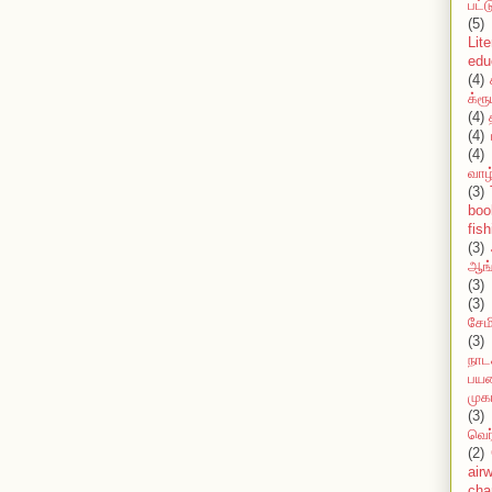
பட்
(5)
Lit
edu
(4)
க்ரூ
(4)
(4)
(4)
வாழ
(3)
boo
fish
(3)
ஆங்
(3)
(3)
சேமி
(3)
நாட
பயண
முக
(3)
வெர
(2)
air
cha