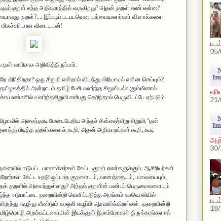
்கும் குற‌ள் எந்த‌ அதிகார‌த்தில் வ‌ருகிற‌து? அத‌ன் குற‌ள் எண் என்ன?
ையாவ‌து குற‌ள்?.....இப்ப‌டிப் ப‌ட‌ப‌ட‌வென‌ பார்வையாள‌ர்க‌ள் வினாக்க‌ளை
ர் மிகச்ச‌ரியான‌ விடையுட‌ன்!
படம
05/
ன் வாரிசாக அறிவித்திருப்பார்.
 ச‌ற்றே விரிகிற‌தா? ஒரு சிறுமி என்றால் வியந்து விரியாம‌ல் என்ன‌ செய்யும்?
த‌மிழ‌க‌த்தில் அன்றாடம் தமிழ் பேசி வளர்ந்த சிறுமியல்ல;தும்மினால்
எரிய
க மண்ணில் வளர்ந்தசிறுமி என்பது தெரிந்தால் பெருவியப்பே ஏற்படும்
21/
ிழாவில் அசைந்தாடி மேடையேறிய அந்தச் சின்னஞ்சிறு சிறுமி,"தன்
தனக்கு பிடித்த குறள்களைக் கூறி, அதன் அதிகாரங்கள் கூறி, கூடி
அஞ்
30/
ையில் ஈடுபட்ட மாணக்கர்கள் கேட்ட குறள் எண்களுக்கும், ஆசிரியர்கள்
ற்றோர்கள் கேட்ட உதடு ஒட்டாத குறளையும், வானத்தையும், மலையையும்,
் குறளில் அமைந்துள்ளது? அந்தக் குறளின் பண்புப் பெருமைகளையும்
 ஆழ்ந்த ஈடுபாட்டை குறையின்றி வெளிப்படுத்த அரங்கம் கரவொலியில்
படம
ிருந்து எழுந்து மீண்டும் கரஒலி எழுப்பி ஆரவாரிக்கிறார்கள். குறையின்றி
18/
தமிழ்மொழி அறக்கட்டளையின் இயக்குநர் இராம்மோகன் திருக்கரங்களால்