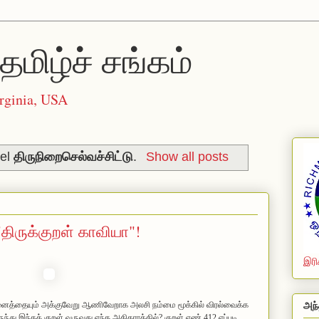
தமிழ்ச் சங்கம்
rginia, USA
bel
திருநிறைசெல்வச்சிட்டு
.
Show all posts
திருக்குற‌ள் காவியா"!
இரி
னைத்தையும் அக்குவேறு ஆணிவேறாக அலசி ந‌ம்மை மூக்கில் விர‌ல்வைக்க‌
அந்
ந்து இந்த‌க் குற‌ள் வ‌ருவ‌து எந்த அதிகார‌த்தில்? குற‌ள் எண் 412 எப்ப‌டி