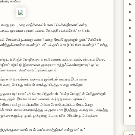
்தினார் காவியா.
►
►
►
ாவது நடைமுறை வாழ்க்கையில் கடைப்பிடிக்கிறீர்களா? என்ற
►
க்கம் முதலான நற்பண்புகளை பின்பற்றி நடக்கிறேன்" என்றார்.
►
ள் சொல்ல‌விரும்புவ‌து என்ன? என்று கேட்டு முடிக்கும் முன்,"பெற்றோர்
►
்த்துக்கொள்ள வேண்டும். வீட்டில் தாய் மொழியில் பேச வேண்டும்." என்று
►
் மற்றும் பிரெஞ்ச் மொழிகளைக் கூடுதலாக‌ப் படிப்ப‌தாக‌வும், கர்நாடக இசை,
►
மீது ஆர்வம் ஏற்பட்டு இவைகளை முறையாக கற்றுக்கொள்வதாகவும் ஓய்வு
►
எண்ணங்களை வெளிச்சமிட்டுக்காட்டினார்.
►
, இயற்கை அதிசயங்கள், வரலாற்று முக்கியம் வாய்ந்த இடங்களை
►
 முன் கதை கேட்பது எல்லாம் எனக்குப் பிடித்தமானது என்கிறார்.
►
தாயையும் பாராட்டிக் கெளரவித்தார்கள். "ஈன்ற‌ பொழுதின் பெரிதுவ‌க்கும்
ன்பது குறள். இங்கே உங்கள் ம‌களால் அந்த‌ நிலையை நிச்சயம்
►
நினைத்தீர்கள் என்று காவியாவின் அம்மா தேன்மொழியிடம் கேட்டபோது
►
ாவில் காவியாவை கௌரவித்தது பெருமையாக இருந்தது. அதை விட, அடுத்து
குழந்தைகளுக்கு குறள் ஒன்றுக்கு 1 டாலர் பரிசு அறிவித்து ஆர்வத்தை
►
ிருக்குற‌ளை ம‌ன‌ப்பாட‌ம் செய்ய‌வைத்தீர்க‌ள் என்று கேட்க‌,"