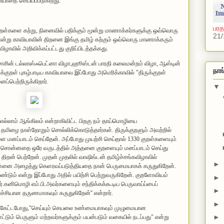
ரியாதை செய்யப்படுகிறது.
பரத
குறள்களை கற்று, நினைவில் பதிக்கும் மூன்று மாணாக்கர்களுக்கு ஒவ்வொரு
21/
ம் என்று காவியாவின் திறனை இங்கு தமிழ் கற்கும் ஒவ்வொரு மாணாக்கரும்
வில் அறிவிக்கப்பட்டது குறிப்பிடத்தக்கது.
க்சாசின் டல்லாஸ்ஃபெட்னா விழா,ஹூஸ்டன் பாரதி கலைமன்றம் விழா, ஆஸ்டின்
நாங
ுக்குறள் புகழ்பாடிய காவியாவை இப்போது அமெரிக்காவில் "திருக்குறள்
்பெற்றிருக்கிறார்.
▼
. எல்லாம் ஆங்கிலம் என்றாகிவிட்ட பிறகு நம் தாய்மொழியை
 தமிழை நாள்தோறும் சொல்லிக்கொடுத்தார்கள். திருக்குறளும் அவற்றில்
ளை மனப்பாடம் செய்தேன். அப்போது முயற்சி செய்தால் 1330 குறள்களையும்
வும் சொன்னதை ஒரே வருடத்தில் அத்தனை குறளையும் மனப்பாடம் செய்து
ிறன் பெற்றேன். முதன் முதலில் வாஷிங்டன் தமிழ்ச்சங்கவிழாவில்
►
்னை அழைத்து கெளரவப்படுத்தியதை நான் பெருமையாகக் கருதுகிறேன்.
ண்டும் என்று இப்போது அதில் பயிற்சி பெற்றுவருகிறேன். குறளோவியம்
►
்.கனிமொழி எம்.பி.அவர்களையும் சந்திக்கக்கூடிய பெருவாய்ப்பைப்
►
ச்சியான தருணமாகவும் கருதுகிறேன்'' என்றார்.
►
ு கேட்ட‌போது,"செய்யும் செயலை உண்மையாகவும் முழுமையான‌
►
ஈட்டும் பெருளும் மற்றவர்களுக்கும் பயன்படும் வகையில் நடப்பது" என்று