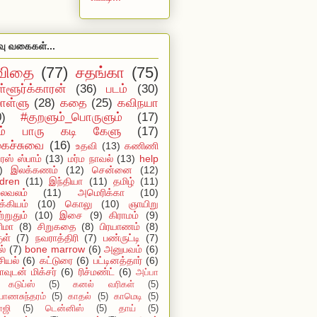
வு வகைகள்...
விதை
(77)
சதங்கா
(75)
ள்ளூர்க்காரன்
(36)
படம்
(30)
ள்ளு
(28)
கதை
(25)
கவிநயா
0)
#குறளும்_பொருளும்
(17)
ம் பாரு கடி கேளு
(17)
ைச்சுவை
(16)
உதவி
(13)
கணிணி
ஸ் ஸ்பாம்
(13)
மர்ம நாவல்
(13)
help
)
இலக்கணம்
(12)
சென்னை
(12)
ldren
(11)
இந்தியா
(11)
தமிழ்
(11)
ைவலம்
(11)
அமெரிக்கா
(10)
்கியம்
(10)
கொலு
(10)
ஞாயிறு
்றுதும்
(10)
இசை
(9)
கிராமம்
(9)
ிமா
(8)
சிறுகதை
(8)
பிரயாணம்
(8)
ுள்
(7)
நவராத்திரி
(7)
பண்ருட்டி
(7)
ல்
(7)
bone marrow
(6)
அனுபவம்
(6)
ியல்
(6)
கட்டுரை
(6)
பட்டினத்தார்
(6)
ாவுடன் மிக்சர்
(6)
ரிச்மண்ட்
(6)
அப்பா
கடுப்ஸ்
(5)
கனல் வரிகள்
(5)
யாணசுந்தரம்
(5)
காதல்
(5)
காமெடி
(5)
ாஜி
(5)
டென்னிஸ்
(5)
தாய்
(5)