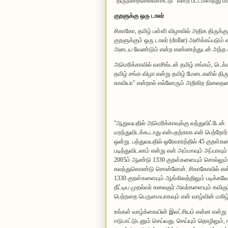
"திருநிறைசெல்வச்சிட்டு" என்ற பட்டமளித்து ம
குறளுக்கு ஒரு டாலர்
சிகாகோ, தமிழ் பள்ளி விழாவில் அதிக திருக்
குறளுக்கும் ஒரு டாலர் (dollar) அளிக்கப்படு
அடைய வேண்டும் என்ற எண்ணத்துடன் அந்த விழா
அமெரிக்காவில் வாசிங்டன் தமிழ் சங்கம், டெ
தமிழ் சங்க விழா என்று தமிழ் மேடைகளில் திர
காவியா" என்றால் எல்லோரும் அறிகிற நிலைதனைப
''ஆறுவயதில் அமெரிக்காவுக்கு வந்துவிட்டேன்
மறந்துவிடக்கூடாது என்பதற்காக என் பெற்றோர்
ஒன்று. பத்துவயதில் ஒரேவாரத்தில் 45 குறள்க
படித்துவிடலாம் என்று என் அம்மாவும் அப்பா
2005ம் ஆண்டு 1330 குறள்களையும் சொல்லும் த
கலந்துகொண்டு சொன்னேன். சிகாகோவில் என
1330 குறள்களையும் ஆங்கிலத்திலும் படிக்கவே
தீட்டிய முதல்வர் கலைஞர் அவர்களையும் கவிஞர
பெற்றதை பெருமையாகவும் என் வாழ்வின் மகிழ்
உங்கள் வாழ்க்கையின் இலட்சியம் என்ன என்ற
ஈடுபாட்டுடனும் செய்வது. செய்யும் தொழிலும், 