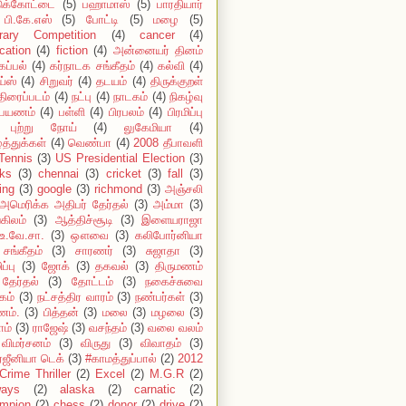
டுக்கோட்டை
(5)
பஹாமாஸ்
(5)
பாரதியார்
பி.கே.எஸ்
(5)
போட்டி
(5)
மழை
(5)
erary Competition
(4)
cancer
(4)
cation
(4)
fiction
(4)
அன்னையர் தினம்
கப்பல்
(4)
கர்நாடக சங்கீதம்
(4)
கல்வி
(4)
ய்ஸ்
(4)
சிறுவர்
(4)
தடயம்
(4)
திருக்குறள்
திரைப்படம்
(4)
நட்பு
(4)
நாடகம்
(4)
நிகழ்வு
பயணம்
(4)
பள்ளி
(4)
பிரபலம்
(4)
பிரமிப்பு
புற்று நோய்
(4)
லுகேமியா
(4)
்த்துக்கள்
(4)
வெண்பா
(4)
2008 தீபாவளி
Tennis
(3)
US Presidential Election
(3)
ks
(3)
chennai
(3)
cricket
(3)
fall
(3)
ing
(3)
google
(3)
richmond
(3)
அஞ்சலி
அமெரிக்க அதிபர் தேர்தல்
(3)
அம்மா
(3)
கிலம்
(3)
ஆத்திச்சூடி
(3)
இளையராஜா
உ.வே.சா.
(3)
ஔவை
(3)
கலிபோர்னியா
சங்கீதம்
(3)
சாரணர்
(3)
சுஜாதா
(3)
ப்பு
(3)
ஜோக்
(3)
தகவல்
(3)
திருமணம்
தேர்தல்
(3)
தோட்டம்
(3)
நகைச்சுவை
கம்
(3)
நட்சத்திர வாரம்
(3)
நண்பர்கள்
(3)
ம்.
(3)
பித்தன்
(3)
மலை
(3)
மழலை
(3)
ாம்
(3)
ராஜேஷ்
(3)
வசந்தம்
(3)
வலை வலம்
விமர்சனம்
(3)
விருது
(3)
விவாதம்
(3)
்ஜீனியா டெக்
(3)
#காமத்துப்பால்
(2)
2012
Crime Thriller
(2)
Excel
(2)
M.G.R
(2)
ways
(2)
alaska
(2)
carnatic
(2)
mpion
(2)
chess
(2)
donor
(2)
drive
(2)