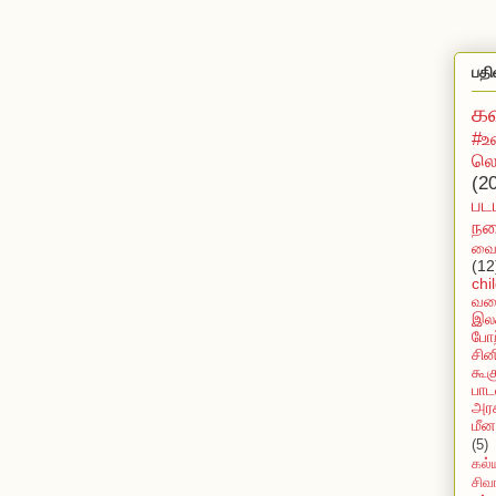
பதி
க
#உ
லொ
(2
பட
நக
வைர
(12
chi
வல
இலக
போற
சின
கூக
பாட
அரச
மீன
(5)
கல்
சிவ