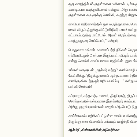
ஒரு வாரத்தில் 45 குறள்களை உன்னால் படிக்க ம
கண்டிப்பாக படித்துவிடலாம் என்றும், அது உனக்க
குறள்களை அவளுக்கு சொல்லி, அதற்கு சிறுகத
காவியா எதிர்கால‌த்தில் ஒரு ம‌ருத்துவ‌ராக‌, பொ
ம‌க‌ள் விருப்ப‌த்துக்கு விட்டுவிடுவீர்க‌ளா? என
கட்டாயப்படுத்த மாட்டோம். அவள் விருப்பத்தை
கலந்து முடிவு செய்வோம்," என்றார்.
பொதுவாக‌ உங்க‌ள் மக‌ளைப்ப‌ற்றி நீங்க‌ள் பெர
எல்லோரிடமும் அன்பாக இருப்பாள். வீட்டில் ந
என்று சொல்லி காவியாவை பார‌தியின் புதுமைப்
உங்க‌ள் ம‌க‌ளுட‌ன் முத‌ல்வ‌ர் ம‌ற்றும் க‌னிமொழி எம
கேள்விக்கு,"திருக்குறளைப் படித்த காரணத்தினா
எனக்கு கிடைத்த ஓர் அரிய வாய்ப்பு...." என்ற
பன்னீர்செல்வம்!
சுப்ரபாதம்,கந்தசஷ்டி கவசம், திருப்புகழ், தி
சொல்லுவதில் வல்லவராக இருக்கிறார் காவ்யா. த
அன்று முதல் புலால் உண்பதையே அடியோடு நிறுத
காய்ச்சலால் பாதிக்கப்பட்டுள்ள காவியா விரைந்
திருக்குற‌ளை விரைவில் ப‌ர‌ப்ப‌வும் வாழ்த்தி வ
ஆல்ப‌ர்ட்,விஸ்கான்சின்,அமெரிக்கா