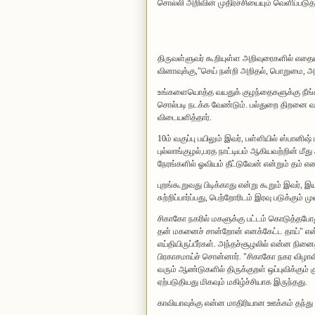
சொல்லி அறிவின் முதிர்ச்சியையும் வெளிப்படுத
திருவள்ளுவர் கூறியுள்ள அறிவுரைகளில் எதைய
வினாவுக்கு,"செய் நன்றி அறிதல், பொறுமை, அட
உங்களையொத்த‌ வ‌யதுக் குழ‌ந்தைக‌ளுக்கு நீங்க‌
சொல்படி நடக்க வேண்டும். பல்துறை திறனை வளர
விடையளித்தார்.
10ம் வகுப்பு பயிலும் இவர், பள்ளியில் ஸ்பானிஷ
புல்லாங்குழல்,பரத நாட்டியம் ஆகியவற்றின் 
நேரங்களில் ஓவியம் தீட்டுவேன் என்றும் தம் 
புறங்கூறுவது பிடிக்காது என்று கூறும் இவர்
சுற்றிப்பார்ப்பது, பெற்றோரிடம் இரவு படுக்கும்
சிகாகோ நகரில் மகளுக்கு பட்டம் கொடுத்தபோது 
த‌ன் ம‌க‌னைச் சான்றோன் என‌க்கேட்ட‌ தாய்" எ
எய்தியிருப்பீர்க‌ள். அந்த‌ச்சூழ‌லில் என்ன‌ 
பிரகாசமாய்ச் சொன்னார். "சிகாகோ நகர விழ
வரும் ஆண்டுகளில் திருக்குறள் ஒப்புவிக்கும் 
ஏற்படுதியது மிகவும் மகிழ்ச்சியாக இருந்தது.
காவியாவுக்கு என்ன‌ மாதிரியான‌ ஊக்க‌ம் த‌ந்து த