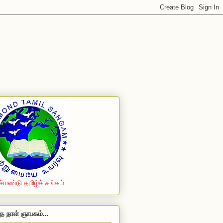
ச்மண்டு தமிழ்ச் சங்கம்
த நாள் ஞாபகம்...