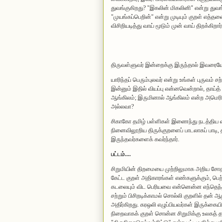
துவ‌ங்குகிற‌து? "இக‌லின் மிக‌லினி" என்று துவ‌ங
"முய‌ங்க‌ப்பெறின்" என்று முடியும் குற‌ள் எத்த‌ன
விசிறிய‌டித்து வாய் மூடும் முன் வாய் திற‌க்கிறா
திருவள்ளுவர் இன்றைக்கு இருந்தால் இவரையே த
யாரிந்த‌ப் பெரும்புல‌வ‌ர் என்று உங்க‌ள் புருவ‌ம்
இன்னும் இதில் விய‌ப்பு என்ன‌வென்றால், தாய்த் 
ஆங்கிலம்; இருமினால் ஆங்கிலம் என்ற அமெரிக்
அல்லவா?
சிகாகோ தமிழ் பள்ளிகள் இணைந்து நடத்திய‌ வ
நினைவிலூறிய‌ திருக்குறளைப் பாடலாகப் பாடி, 
இருந்தவர்களைக் கவர்ந்தார்.
பட்டம்....
சிறுமியின் திறமையை முற்றிலுமாக அறிய சோதன
கேட்ட குறள் அதிகாரங்கள் எண்களுக்கும், பெ
கடலையும் விட பெரியவை என்னென்ன எந்தெந்தக
சற்றும் பிசிறடிக்காமல் சொல்லி குறளில் தன்
அதிர்கிறது. கரஒலி எழுப்பியவர்கள் இருக்கையில
நிறைவாகக் குறள் சொன்ன சிறுமிக்கு உலகத் 