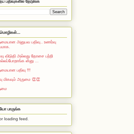
தப் பதிவுகளில் தேடுங்க
மொழிகள்...
மையான அனுபவ பதிவு.. உணர்வு
்வமாக.
ு விடுதி அல்லது தோசை பற்றி
்லப்போறாங்க ன்னு ...
மையான பதிவு !!!
வு மிகவும் அருமை 👏👏
ுமை
ியோ பாருங்க
or loading feed.