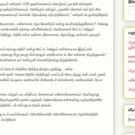
இந்
ுடியும் என்றால் 1330 குறள்களையும் கொஞ்சம் முயற்சி செய்தால்
ு தன்நம்பிக்கையும் அளிக்கும் என்றும், முதலில் உற்சாகம் ஊட்டும் சில
ைகளையும் சொல்லி ஆர்வத்தை ஏற்படுதினோம்," என்றார் பெருமித‌த்தோடு.
றியாள‌ராக‌...என்ன‌வாக‌ ஆக‌ வேண்டும் என்று த‌யார்ப‌டுத்துவீர்க‌ளா? அல்ல‌து
்று காவியாவின் த‌ந்தை ப‌ன்னீர்செல்வ‌ம் அவ‌ர்க‌ளைக் கேட்க‌,"எதிலும்
மறு
 அறிந்து, அதில் உள்ள நன்மை தீமைகளை ஆராய்ந்து, நாங்கள் மூவரும்
அரு
பூர
ுமைப்ப‌டுவ‌து எதில்? என்று கேட்க,"எதிலும் உண்மையாக இருப்பாள்.
ான் எதாவது சிறு தவறு செய்தாலும் தைரியமாக உடனே என்னை திருத்துவாள்,"
உணவ
பெண்ணாக‌ ந‌ம் க‌ண்முன் கொண்டுவ‌ந்து நிறுத்தினார்.
சொல
்.பியைச் ச‌ந்திக்க‌ நேர்ந்த‌ நிக‌ழ்வு குறித்து....என்ற
அரு
ல் தான் அவரை நேரில் சந்திக்கும் வாய்ப்புக் கிடைத்தது. என் மகள் மூலம்
பதி
ு மகளின் பெருமை கண்க‌ளில் மின்ன‌லிட‌ச் சொன்னார், காவியாவின் அப்பா
அர
ருப்பாவை மற்றும் பல பக்திப்பாடல்களையும் சுலோகங்களையும் அடிபிறழாது
ிருக்குறளில் புலால் மறுத்தல் அதிகாரத்தை என்றைக்கு படித்தறிந்தாரோ
்திவிட்டார் என்பது கூடுதல் தகவல்.
வீட
து உட‌ல் நல‌ம்பெற‌வும் அமெரிக்காவில் அமெரிக்கையாக‌ ஆங்கில‌த்தில்
Err
ிடைபெற்றோம்