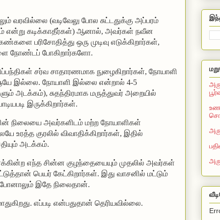
இந்
ாலும் வரவில்லை (வடிவேலு போல சுட்டதுக்கு அப்பரம்
ம் என்று கடிக்காதீர்கள்) ஆனால், அவர்கள் நவீன
்களை பரிசோதித்து ஒரு முடிவு எடுக்கிறார்கள்,
ளை நோண்டப் போகிறார்களோ.
மறு
சிப்பந்திகள் சர்வ சாதாரணமாக நுழைகிறார்கள், நோயாளி
க்ஞயே இல்லை.
நோயாளி இல்லை என்றால் 4-5
அரு
பூர
ும் அடக்கம்), சுதந்திரமாக மருத்துவர் அறையில்
யாடியபடி இருக்கிறார்கள்.
உணவ
சொல
ளின் நிலையை அவர்களிடம் மற்ற நோயாளிகள்
அரு
லேயே உரத்த குரலில் விவாதிக்கிறார்கள், இதில்
யும் அடக்கம்.
பதி
அர
ார்க்கின்ற எந்த சின்ன குழந்தையையும் முதலில் அவர்கள்
டுத்தான் பெயர் கேட்கிறார்கள்.
இது வாசனில் மட்டும்
 போனாலும் இதே நிலைதான்.
வீட
ோதுகிறது.
எப்படி என்பதுதான் தெரியவில்லை.
Err