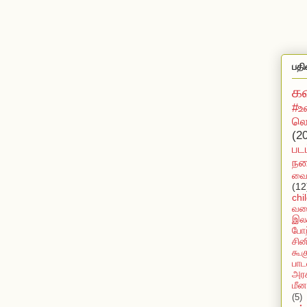
பதி
க
#உ
லொ
(2
பட
நக
வைர
(12
chi
வல
இலக
போற
சின
கூக
பாட
அரச
மீன
(5)