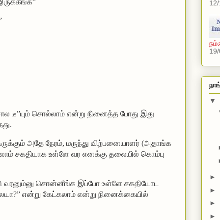
 இருக்கீங்க”
12/
”
நம்
19/
நாங
▼
மசால டீ”யும் சொல்லாம் என்று நினைத்த போது இது
து.
ுக்கும் அதே நேரம், மருந்து விற்பனையாளர் (அதாங்க
ல்லாம் சகதியாக உள்ளே வர எனக்கு தலையில் கொம்பு
►
ட்டு வரனும்னு சொன்னீங்க இப்போ உள்ளே சகதியோட
►
ையா?” என்று கேட்கலாம் என்று நினைக்கையில்
►
►