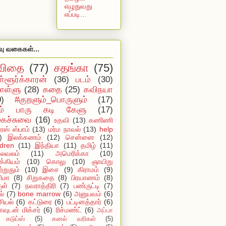
எழுதுவது
எப்படி...
வு வகைகள்...
விதை
(77)
சதங்கா
(75)
ள்ளூர்க்காரன்
(36)
படம்
(30)
ள்ளு
(28)
கதை
(25)
கவிநயா
0)
#குறளும்_பொருளும்
(17)
ம் பாரு கடி கேளு
(17)
ைச்சுவை
(16)
உதவி
(13)
கணிணி
ஸ் ஸ்பாம்
(13)
மர்ம நாவல்
(13)
help
)
இலக்கணம்
(12)
சென்னை
(12)
ldren
(11)
இந்தியா
(11)
தமிழ்
(11)
ைவலம்
(11)
அமெரிக்கா
(10)
்கியம்
(10)
கொலு
(10)
ஞாயிறு
்றுதும்
(10)
இசை
(9)
கிராமம்
(9)
ிமா
(8)
சிறுகதை
(8)
பிரயாணம்
(8)
ுள்
(7)
நவராத்திரி
(7)
பண்ருட்டி
(7)
ல்
(7)
bone marrow
(6)
அனுபவம்
(6)
ியல்
(6)
கட்டுரை
(6)
பட்டினத்தார்
(6)
ாவுடன் மிக்சர்
(6)
ரிச்மண்ட்
(6)
அப்பா
கடுப்ஸ்
(5)
கனல் வரிகள்
(5)