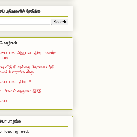
தப் பதிவுகளில் தேடுங்க
மொழிகள்...
மையான அனுபவ பதிவு.. உணர்வு
்வமாக.
ு விடுதி அல்லது தோசை பற்றி
்லப்போறாங்க ன்னு ...
மையான பதிவு !!!
வு மிகவும் அருமை 👏👏
ுமை
ியோ பாருங்க
or loading feed.