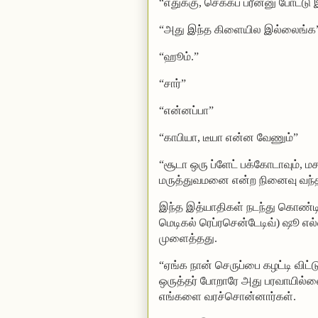
“எதுக்கு, செக்கப் ப்ரீன்னு போட்டு
“அது இந்த கிளையில இல்லைங்க
“ஹூம்.”
“சார்”
“என்னப்பா”
“காபியா, டீயா என்ன வேணும்”
“சூடா ஒரு ப்ளேட் பக்கோடாவும், 
மருத்துவமனை என்ற நினைவு வந்த
இந்த இத்யாதிகள் நடந்து கொண்டிர
மெடிகல் ரெப்ரசென்டேடிவ்) ஷூ எ
முளைத்தது.
“ஏங்க நான் செருப்பை கழட்டி வி
ஒருத்தர் போறாரே அது பரவாயில்ல
எங்களை வரச்சொன்னார்கள்.