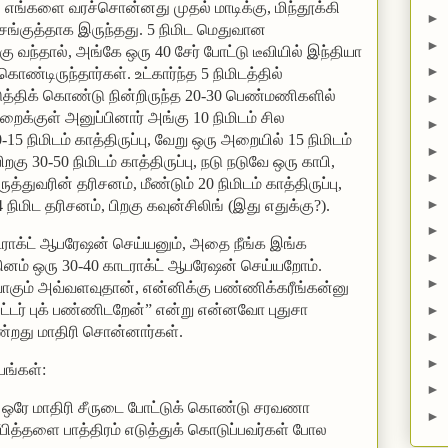
.
எங்களை வரச்சொன்னது முதல் மாடிக்கு, மிந்தூக்கி
►
செங்குத்தாக இருந்தது.
5 நிமிட மெதுவான
►
க்கு வந்தால், அங்கே ஒரு 40 சேர் போட்டு டீவியில் இந்தியா
►
 கொண்டிருந்தார்கள்.
உட்கார்ந்த 5 நிமிடத்தில்
த்திக் கொண்டு நின்றிருந்த 20-30 பெண்மணிகளில்
►
க்குள் அனுப்பினார் அங்கு 10 நிமிடம் சில
►
5 நிமிடம் காத்திருப்பு, வேறு ஒரு அறையில் 15 நிமிடம்
►
ு 30-50 நிமிடம் காத்திருப்பு, நடு நடுவே ஒரு காபி,
►
ருத்துவரின் தரிசனம், மீண்டும் 20 நிமிடம் காத்திருப்பு,
►
நிமிட தரிசனம், பிறகு கவுன்சிலிங் (இது எதுக்கு?).
►
ாடராக்ட் ஆபரேஷன் செய்யனும், அதை நீங்க இங்க
►
தினம் ஒரு 30-40 காடராக்ட் ஆபரேஷன் செய்யறோம்.
►
ாகும் அவ்வளவுதான், என்னிக்கு பண்ணிக்கரீங்கன்னு
ட்டர் புக் பண்ணிடறேன்” என்று என்னவோ புதுசா
►
 பண்றது மாதிரி சொன்னார்கள்.
►
►
யங்கள்:
►
் ஒரே மாதிரி சீருடை போட்டுக் கொண்டு சரவணா
►
பித்தளை பாத்திரம் எடுத்துக் கொடுப்பவர்கள் போல