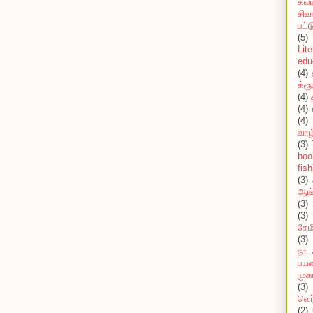
கல்
சிவ
பட்
(5)
Lit
edu
(4)
க்ரூ
(4)
(4)
(4)
வாழ
(3)
boo
fish
(3)
ஆங்
(3)
(3)
சேமி
(3)
நாட
பயண
முக
(3)
வெர
(2)