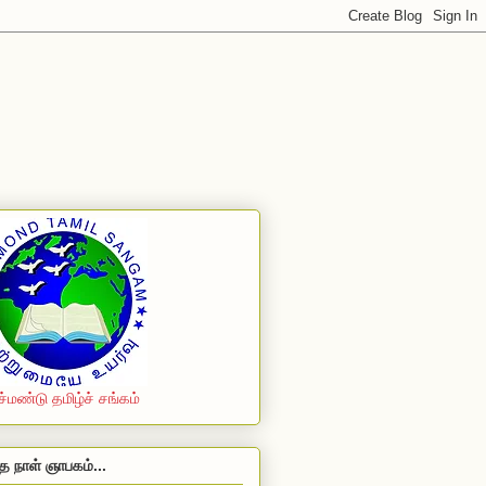
ச்மண்டு தமிழ்ச் சங்கம்
த நாள் ஞாபகம்...