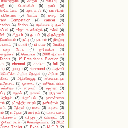
யாணசுந்தரம்
(5)
காதல்
(5)
காமெடி
(5)
ாஜி
(5)
டென்னிஸ்
(5)
தாய்
(5)
டுக்கோட்டை
(5)
பஹாமாஸ்
(5)
பாரதியார்
பி.கே.எஸ்
(5)
போட்டி
(5)
மழை
(5)
erary Competition
(4)
cancer
(4)
cation
(4)
fiction
(4)
அன்னையர் தினம்
கப்பல்
(4)
கர்நாடக சங்கீதம்
(4)
கல்வி
(4)
ய்ஸ்
(4)
சிறுவர்
(4)
தடயம்
(4)
திருக்குறள்
திரைப்படம்
(4)
நட்பு
(4)
நாடகம்
(4)
நிகழ்வு
பயணம்
(4)
பள்ளி
(4)
பிரபலம்
(4)
பிரமிப்பு
புற்று நோய்
(4)
லுகேமியா
(4)
்த்துக்கள்
(4)
வெண்பா
(4)
2008 தீபாவளி
Tennis
(3)
US Presidential Election
(3)
ks
(3)
chennai
(3)
cricket
(3)
fall
(3)
ing
(3)
google
(3)
richmond
(3)
அஞ்சலி
அமெரிக்க அதிபர் தேர்தல்
(3)
அம்மா
(3)
கிலம்
(3)
ஆத்திச்சூடி
(3)
இளையராஜா
உ.வே.சா.
(3)
ஔவை
(3)
கலிபோர்னியா
சங்கீதம்
(3)
சாரணர்
(3)
சுஜாதா
(3)
ப்பு
(3)
ஜோக்
(3)
தகவல்
(3)
திருமணம்
தேர்தல்
(3)
தோட்டம்
(3)
நகைச்சுவை
கம்
(3)
நட்சத்திர வாரம்
(3)
நண்பர்கள்
(3)
ம்.
(3)
பித்தன்
(3)
மலை
(3)
மழலை
(3)
ாம்
(3)
ராஜேஷ்
(3)
வசந்தம்
(3)
வலை வலம்
விமர்சனம்
(3)
விருது
(3)
விவாதம்
(3)
்ஜீனியா டெக்
(3)
#காமத்துப்பால்
(2)
2012
Crime Thriller
(2)
Excel
(2)
M.G.R
(2)