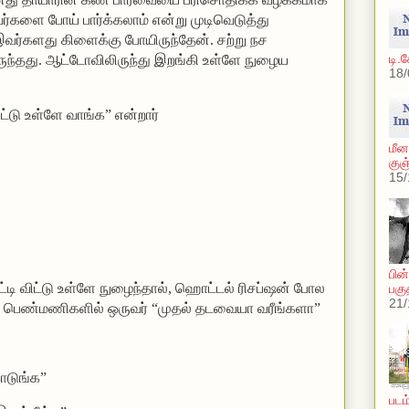
ர்களை போய் பார்க்கலாம் என்று முடிவெடுத்து
இவர்களது கிளைக்கு போயிருந்தேன்.
சற்று நச
டி.
ந்தது.
ஆட்டோவிலிருந்து இறங்கி உள்ளே நுழைய
18/
ட்டு உள்ளே வாங்க” என்றார்
மீன
குஞ
15/
பின
டி விட்டு உள்ளே நுழைந்தால், ஹொட்டல் ரிசப்ஷன் போல
பகு
21/
ாலு பெண்மணிகளில் ஒருவர் “முதல் தடவையா வரீங்களா”
கொடுங்க”
படம