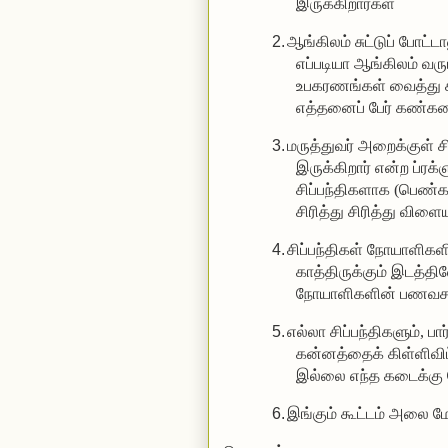
இருக்கிறார்கள்
2.
ஆங்கிலம் சுட்டுப் போட்ட
எப்படியா ஆங்கிலம் வரு
உபகரணங்கள் வைத்து கண
எத்தனைப் பேர் கண்க
3.
மருத்துவர் அறைக்குள் 
இருக்கிறார் என்ற ப்ர
சிப்பந்திகளாக (பெண்கள
சிரித்து சிரித்து விளை
4.
சிப்பந்திகள் நோயாளிக
காத்திருக்கும் இடத்தி
நோயாளிகளின் பணவசதி
5.
எல்லா சிப்பந்திகளும், ப
கன்னத்தைக் கிள்ளிவிட்
இல்லை எந்த கடைக்கு
6.
இங்கும் கூட்டம் அலை ம