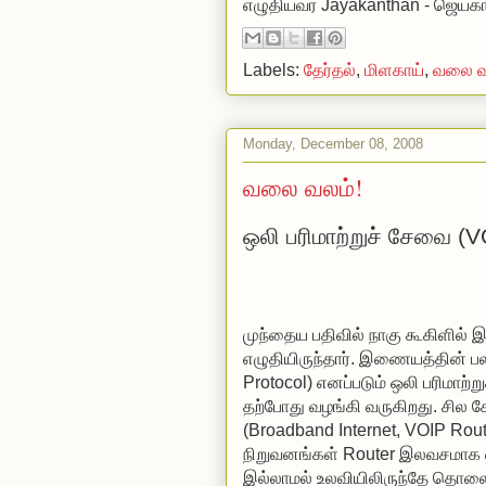
எழுதியவர்
Jayakanthan - ஜெயகா
Labels:
தேர்தல்
,
மிளகாய்
,
வலை வ
Monday, December 08, 2008
வலை வலம்!
ஒலி பரிமாற்றுச் சேவை (V
முந்தைய பதிவில் நாகு கூகிளில் இர
எழுதியிருந்தார். இணையத்தின் பல
Protocol) எனப்படும் ஒலி பரிமா
தற்போது வழங்கி வருகிறது. சில
(Broadband Internet, VOIP Route
நிறுவனங்கள் Router இலவசமாக வ
இல்லாமல் உலவியிலிருந்தே தொலைப