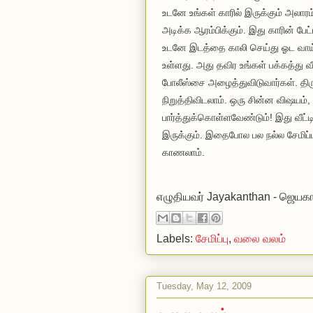
உடனே உங்கள் காரில் இருக்கும் அலாரம
அடிக்க ஆரம்பிக்கும். இது காரின் பே
உடனே இடத்தை காலி செய்து ஓட வாய்ப்
உள்ளது. அது தவிர உங்கள் பக்கத்து வ
போலீஸ்சை அழைத்துவிடுவார்கள். தி
நிறுத்திவிடலாம். ஒரு சின்ன விஷயம்,
பார்த்துக்கொள்ளவேண்டும்! இது வீட்
இருக்கும். இதைபோல பல நல்ல சேமிப
காணலாம்.
எழுதியவர்
Jayakanthan - ஜெயகா
Labels:
சேமிப்பு
,
வலை வலம்
Tuesday, May 12, 2009