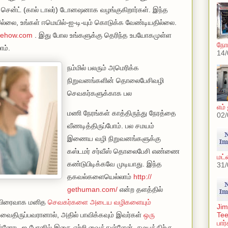
ு சென்ட் (கால் டாலர்) டோனஷனாக வழங்குகிறார்கள். இந்த
்லை, உங்கள் ஈமெயில்-ஐ-டி-யும் கொடுக்க வேண்டியதில்லை.
.ehow.
com
. இது போல உங்களுக்கு தெரிந்த உபயோகமுள்ள
நோட்
ாம்.
14/
நம்மில் பலரும் அமெரிக்க
நிறுவனங்களின் தொலைபேசிவழி
செவகர்களுக்காக பல
எம் 
மணி நேரங்கள் காத்திருந்து நேரத்தை
02/
வீணடித்திருப்போம். பல சமயம்
இணைய வழி நிறுவனங்களுக்கு
கஸ்டமர் சர்வீஸ் தொலைபேசி எண்ணை
மட்
கண்டுபிடிக்கவே முடியாது. இந்த
31/
தகவல்களையெல்லாம்
http://
gethuman.com/
என்ற தளத்தில்
, விரைவாக மனித
செவகர்களை அடைய வழிகளையும்
Jim
 வைதிருப்பவரானால், அதில் பாவிக்கவும் இவர்கள்
ஒரு
Tee
பார
்னோட ஐ-போனில் இதை ஏற்றி வைத்துள்ளேன், சமயத்திற்கு