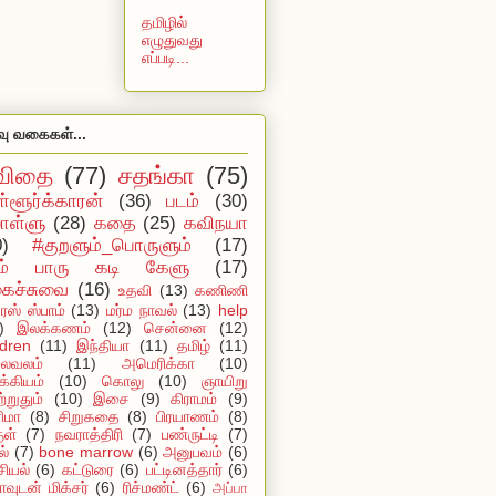
தமிழில்
எழுதுவது
எப்படி...
வு வகைகள்...
விதை
(77)
சதங்கா
(75)
ள்ளூர்க்காரன்
(36)
படம்
(30)
ள்ளு
(28)
கதை
(25)
கவிநயா
0)
#குறளும்_பொருளும்
(17)
ம் பாரு கடி கேளு
(17)
ைச்சுவை
(16)
உதவி
(13)
கணிணி
ஸ் ஸ்பாம்
(13)
மர்ம நாவல்
(13)
help
)
இலக்கணம்
(12)
சென்னை
(12)
ldren
(11)
இந்தியா
(11)
தமிழ்
(11)
ைவலம்
(11)
அமெரிக்கா
(10)
்கியம்
(10)
கொலு
(10)
ஞாயிறு
்றுதும்
(10)
இசை
(9)
கிராமம்
(9)
ிமா
(8)
சிறுகதை
(8)
பிரயாணம்
(8)
ுள்
(7)
நவராத்திரி
(7)
பண்ருட்டி
(7)
ல்
(7)
bone marrow
(6)
அனுபவம்
(6)
ியல்
(6)
கட்டுரை
(6)
பட்டினத்தார்
(6)
ாவுடன் மிக்சர்
(6)
ரிச்மண்ட்
(6)
அப்பா