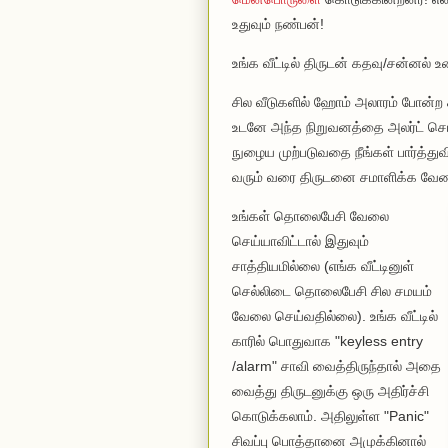
உதுவும் நண்பன்!
உங்க வீட்டில் திருடன் கதவு/சன்னல் 
சில வீடுகளில் ஹோம் அலாரம் போன்ற ச
உடனே அந்த நிறுவனத்தை அலர்ட் செய்யு
நுழைய முற்படுவதை நீங்கள் பார்த்து
வரும் வரை திருடனை சமாளிக்க வேண்
உங்கள் தொலைபேசி வேலை
செய்யாவிட்டால் இதுவும்
சாத்தியமில்லை (எங்க வீட்டினுள்
செல்லிடை தொலைபேசி சில சமயம்
வேலை செய்வதில்லை). உங்க வீட்டில்
காரில் பொதுவாக "keyless entry
/alarm" சாவி வைத்திருந்தால் அதை
வைத்து திருடனுக்கு ஒரு அதிர்ச்சி
கொடுக்கலாம். அதிலுள்ள "Panic"
சிவப்பு பொத்தானை அமுக்கினால்