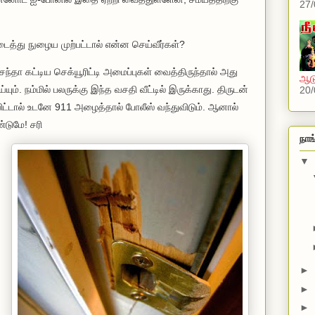
27/
உடைத்து நுழைய முற்பட்டால் என்ன செய்வீர்கள்?
ந்தா கட்டிய செக்யூரிட்டி அமைப்புகள் வைத்திருந்தால் அது
ஆடு
ம். நம்மில் பலருக்கு இந்த வசதி வீட்டில் இருக்காது. திருடன்
20/
விட்டால் உடனே 911 அழைத்தால் போலீஸ் வந்துவிடும். ஆனால்
டுமே! சரி
நாங
▼
►
►
►