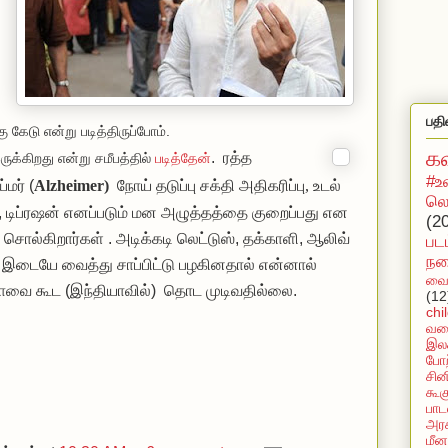
பதி
ு கேடு என்று படித்திருப்போம்.
க
. ரத்த
க்கிறது என்று சமீபத்தில்
படித்தேன்
#உ
்மர்
(
Alzheimer)
நோய் தடுப்பு சக்தி அதிகரிப்பு, உடல்
லொ
, டிப்ரஷன் எனப்படும் மன அழுத்தத்தை குறைப்பது என
(2
சொல்கிறார்கள் . அடிக்கடி லெட்டுஸ், தக்காளி, ஆலிவ்
பட
நக
 இடையே வைத்து சாப்பிட்டு பழகினதால் என்னால்
வைர
்டாவை கூட (இந்தியாவில்) தொட முடிவதில்லை.
(12
chi
வல
இலக
போற
சின
கூக
பாட
அரச
மீன