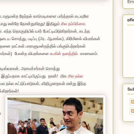
Err
நாடாளுமன்ற தேர்தல் காமெடிகளை பார்த்தால் கடவுளே
ரசி
ியாது என்றே தோன்றுகிறது! இதிலும்
சில நம்பிக்கை
 எந்த தொகுதியில் யார் போட்டியிடுகிறார்கள், கடந்த
ுடைய சொத்து, படிப்பு (அட ஆமாங்க), கிரிமினல் விபரங்கள்
த்தனை நாட்கள் பாராளுமன்றத்தில் பங்குபெற்றார்கள்
னார்கள்) போன்ற விபரங்களை
கூகிள் தளத்தில்
காணலாம்.
டிஸ்வரகள், அமைச்சர்கள் சொத்து
இருப்பதாக காட்டியிருப்பது தான்! மிக
சில நல்ல
பல நல்ல கட்டுப்பாடுகள், விதிமுறைகள் என்று இந்த
Su
்கிறார்கள்!
ா