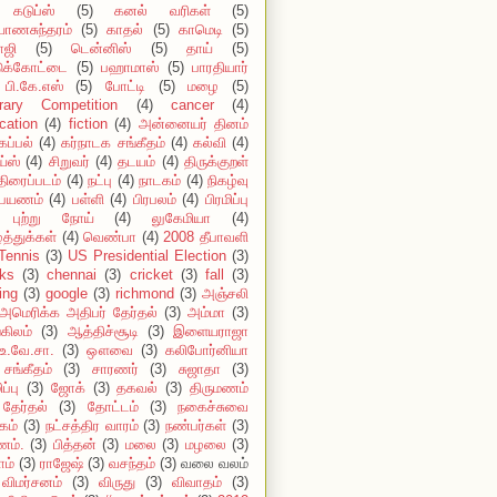
கடுப்ஸ்
(5)
கனல் வரிகள்
(5)
யாணசுந்தரம்
(5)
காதல்
(5)
காமெடி
(5)
ாஜி
(5)
டென்னிஸ்
(5)
தாய்
(5)
டுக்கோட்டை
(5)
பஹாமாஸ்
(5)
பாரதியார்
பி.கே.எஸ்
(5)
போட்டி
(5)
மழை
(5)
erary Competition
(4)
cancer
(4)
cation
(4)
fiction
(4)
அன்னையர் தினம்
கப்பல்
(4)
கர்நாடக சங்கீதம்
(4)
கல்வி
(4)
ய்ஸ்
(4)
சிறுவர்
(4)
தடயம்
(4)
திருக்குறள்
திரைப்படம்
(4)
நட்பு
(4)
நாடகம்
(4)
நிகழ்வு
பயணம்
(4)
பள்ளி
(4)
பிரபலம்
(4)
பிரமிப்பு
புற்று நோய்
(4)
லுகேமியா
(4)
்த்துக்கள்
(4)
வெண்பா
(4)
2008 தீபாவளி
Tennis
(3)
US Presidential Election
(3)
ks
(3)
chennai
(3)
cricket
(3)
fall
(3)
ing
(3)
google
(3)
richmond
(3)
அஞ்சலி
அமெரிக்க அதிபர் தேர்தல்
(3)
அம்மா
(3)
கிலம்
(3)
ஆத்திச்சூடி
(3)
இளையராஜா
உ.வே.சா.
(3)
ஔவை
(3)
கலிபோர்னியா
சங்கீதம்
(3)
சாரணர்
(3)
சுஜாதா
(3)
ப்பு
(3)
ஜோக்
(3)
தகவல்
(3)
திருமணம்
தேர்தல்
(3)
தோட்டம்
(3)
நகைச்சுவை
கம்
(3)
நட்சத்திர வாரம்
(3)
நண்பர்கள்
(3)
ம்.
(3)
பித்தன்
(3)
மலை
(3)
மழலை
(3)
ாம்
(3)
ராஜேஷ்
(3)
வசந்தம்
(3)
வலை வலம்
விமர்சனம்
(3)
விருது
(3)
விவாதம்
(3)