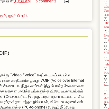
ந்தன்
at
10:30 AM
6 comments:
(5)
கல்
சிவ
பட்
லம்
,
ஜங்க் மெயில்
(5)
Lit
edu
(4)
க்ரூ
(4)
(4)
(4)
OIP)
வாழ
(3)
boo
fish
(3)
ஆங்
ுந்து "Video / Voice" அரட்டையடிப்பது பற்றி
(3)
 நல்ல வசதிகளில் ஒன்று VOIP (Voice over Internet
(3)
சேமி
ற்றுச் சேவை. பல நிறுவனங்கள் இது போன்ற சேவைகளை
(3)
 சேவைகளை பாவிக்க உங்களுக்கு விசேட உபகரணங்கள்
நாட
r) தேவைப்படும். இதற்கு மாதச் சந்தா கட்டினால், சில
பயண
ழங்குகிறன. சந்தா இல்லாமல், விசேட உபகரணங்கள்
முக
(3)
ேசிகளுக்கு (PC-to-phone) பேசவும் இப்போது