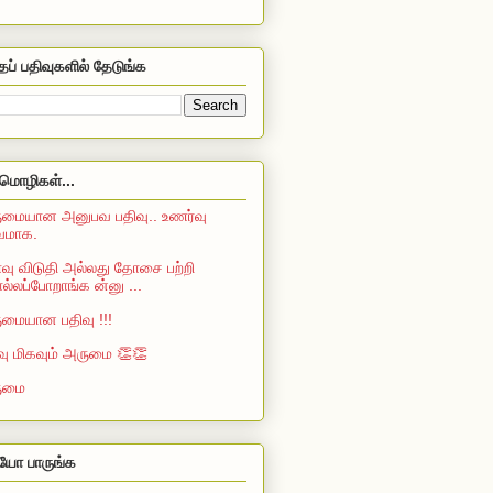
தப் பதிவுகளில் தேடுங்க
மொழிகள்...
மையான அனுபவ பதிவு.. உணர்வு
்வமாக.
ு விடுதி அல்லது தோசை பற்றி
்லப்போறாங்க ன்னு ...
மையான பதிவு !!!
வு மிகவும் அருமை 👏👏
ுமை
ியோ பாருங்க