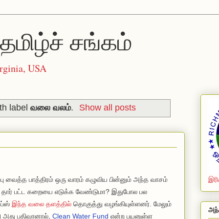
தமிழ்ச் சங்கம்
rginia, USA
th label
வலை வலம்
.
Show all posts
ழம்பு வைத்த பாத்திரம் ஒரு வாரம் கழுவிய பின்னும் அந்த வாசம்
இரி
 தார் பட்ட கறையை எடுக்க வேண்டுமா? இதுபோல பல
ப்ஸ்
இந்த வலை தளத்தில்
தொகுத்து வழங்கியுள்ளனர். மேலும்
அந்
்கி அது பதிவானால்,
Clean Water Fund
என்ற பயனுள்ள