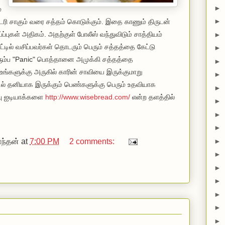
►
்
►
ட்டரி சாகும் வரை சத்தம் கொடுக்கும். இதை காணும் திருடன்
புகள் அதிகம். அதற்குள் போலீஸ் வந்துவிடும் சாத்தியம்
►
ீட்டில் வசிப்பவர்கள் தொடரும் பெரும் சத்தத்தை கேட்டு
►
ரும்ப "Panic" பொத்தானை அமுக்கி சத்தத்தை
►
 உங்களுக்கு அருகில் காரின் சாவியை இருக்குமாறு
►
டில் தனியாக இருக்கும் பெண்களுக்கு பெரும் உதவியாக
►
்பு ஐடியாக்களை
http://www.wisebread.com/
என்ற தளத்தில்
►
►
►
ந்தன்
at
7:00 PM
2 comments:
►
►
►
►
►
►
►