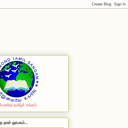
ச்மண்டு தமிழ்ச் சங்கம்
த நாள் ஞாபகம்...