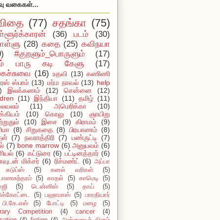
வு வகைகள்...
விதை
(77)
சதங்கா
(75)
ள்ளூர்க்காரன்
(36)
படம்
(30)
ள்ளு
(28)
கதை
(25)
கவிநயா
0)
#குறளும்_பொருளும்
(17)
ம் பாரு கடி கேளு
(17)
ைச்சுவை
(16)
உதவி
(13)
கணிணி
ஸ் ஸ்பாம்
(13)
மர்ம நாவல்
(13)
help
)
இலக்கணம்
(12)
சென்னை
(12)
ldren
(11)
இந்தியா
(11)
தமிழ்
(11)
ைவலம்
(11)
அமெரிக்கா
(10)
்கியம்
(10)
கொலு
(10)
ஞாயிறு
்றுதும்
(10)
இசை
(9)
கிராமம்
(9)
ிமா
(8)
சிறுகதை
(8)
பிரயாணம்
(8)
ுள்
(7)
நவராத்திரி
(7)
பண்ருட்டி
(7)
ல்
(7)
bone marrow
(6)
அனுபவம்
(6)
ியல்
(6)
கட்டுரை
(6)
பட்டினத்தார்
(6)
ாவுடன் மிக்சர்
(6)
ரிச்மண்ட்
(6)
அப்பா
கடுப்ஸ்
(5)
கனல் வரிகள்
(5)
யாணசுந்தரம்
(5)
காதல்
(5)
காமெடி
(5)
ாஜி
(5)
டென்னிஸ்
(5)
தாய்
(5)
டுக்கோட்டை
(5)
பஹாமாஸ்
(5)
பாரதியார்
பி.கே.எஸ்
(5)
போட்டி
(5)
மழை
(5)
erary Competition
(4)
cancer
(4)