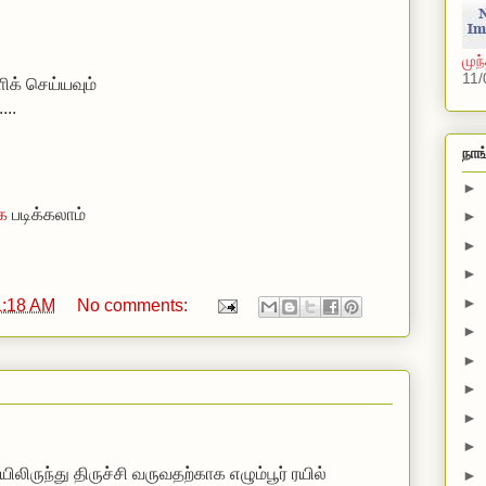
முந
11/
ிக் செய்யவும்
...
நாங
►
ே
படிக்கலாம்
►
►
►
►
1:18 AM
No comments:
►
►
►
►
►
ிருந்து திருச்சி வருவதற்காக எழும்பூர் ரயில்
►