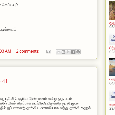
்
செய்யவும்
.
குர
05/
படிக்கலாம்
பித
:03 AM
2 comments:
02/
– 41
பஹா
04/
ரு பதிவில் சூரிய அஸ்தமனம் என்று ஒரு படம்
ில் மிகச் சிறப்பாக நடந்தேறியிருக்கிறது.
தி.மு.க
கடி
தில் ஜப்பானைத் தாக்கிய சுனாமியாக வந்து தாக்கி கதறக்
29/