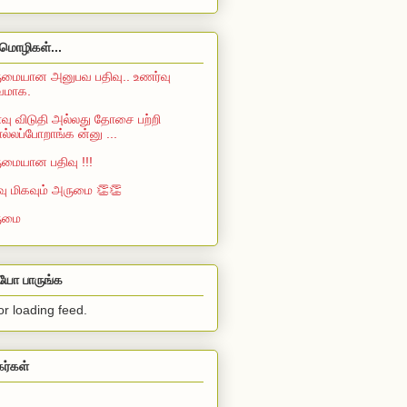
மொழிகள்...
மையான அனுபவ பதிவு.. உணர்வு
்வமாக.
ு விடுதி அல்லது தோசை பற்றி
்லப்போறாங்க ன்னு ...
மையான பதிவு !!!
வு மிகவும் அருமை 👏👏
ுமை
ியோ பாருங்க
or loading feed.
கர்கள்