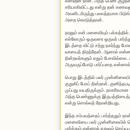
என்றேன் நான். அந்த பெண் குழந
சரியாகிவிட்டது என்று தன் கணவன
அவளிடமிருந்து பலவந்தமாக பிடுங
அறை கொடுத்தான்.
நானும் என் மனைவியும் பக்கத்தி
எல்லோரும் ஒருவரை ஒருவர் பார்த
இடத்தை விட்டு சற்று நகர்ந்து 
வாயைத் திறந்தேன். ஆனால் என்
நின்றவர்களும் ஏதும் பேசவில்ல
அருவருப்போடு பார்ப்பதை என்னால்
பொது இடத்தில் பலர் முன்னிலையி
குறுகிப் போய் நின்றாள். குனிந்
முப்பது வயதிருக்கும். நாகரீகமா
அந்த பெண்ணுக்கு இருபத்தியைந்து
என்று சொல்லத் தோன்றியது.
இந்த சம்பவத்தைப் பார்த்ததும் 
மனைவியை பலர் முன்னிலையில் பொத
பார்த்தும் என்னால் எதுவும் செய்