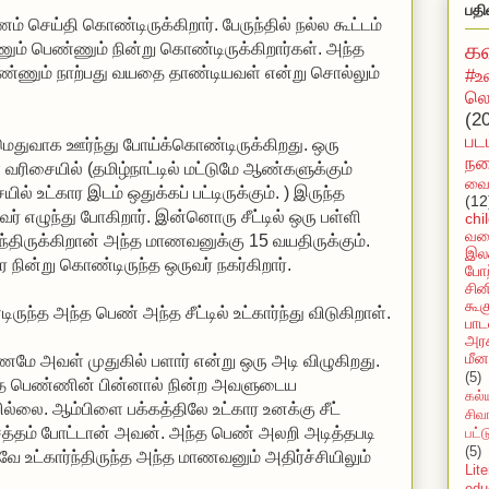
பதி
ணம் செய்தி கொண்டிருக்கிறார். பேருந்தில் நல்ல கூட்டம்
க
ும் பெண்ணும் நின்று கொண்டிருக்கிறார்கள். அந்த
ண்ணும் நாற்பது வயதை தாண்டியவள் என்று சொல்லும்
#உ
லொ
(2
பட
மெதுவாக ஊர்ந்து போய்க்கொண்டிருக்கிறது. ஒரு
நக
் வரிசையில் (தமிழ்நாட்டில் மட்டுமே ஆண்களுக்கும்
வைர
் உட்கார இடம் ஒதுக்கப் பட்டிருக்கும். ) இருந்த
(12
ஒருவர் எழுந்து போகிறார். இன்னொரு சீட்டில் ஒரு பள்ளி
chi
வல
ந்திருக்கிறான் அந்த மாணவனுக்கு 15 வயதிருக்கும்.
இலக
ார நின்று கொண்டிருந்த ஒருவர் நகர்கிறார்.
போற
சின
கூக
ுந்த அந்த பெண் அந்த சீட்டில் உட்கார்ந்து விடுகிறாள்.
பாட
அரச
மீன
 கணமே அவள் முதுகில் பளார் என்று ஒரு அடி விழுகிறது.
(5)
ந்த பெண்ணின் பின்னால் நின்ற அவளுடைய
கல்
்லை. ஆம்பிளை பக்கத்திலே உட்கார உனக்கு சீட்
சிவ
் சத்தம் போட்டான் அவன். அந்த பெண் அலறி அடித்தபடி
பட்
(5)
னவே உட்கார்ந்திருந்த அந்த மாணவனும் அதிர்ச்சியிலும்
Lit