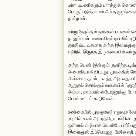
மற்ற பயணிகளும் பார்த்துக் கொண
பொருட்படுத்தாமல் அந்த குழந்தைய
நின்றான்.
சற்று நேரத்தில் நாங்கள் பயணம் செ
நானும் என் மனைவியும் ரயிலில் ஏறி 
துரதிஷ்ட வசமாக அந்த இளைஞனும
எதிரில் இருந்த இருக்கையில் வந்து
அந்த பெண் இன்னும் குனிந்தபடிய
அமைதியாகிவிட்டது. முகத்தில் லேச
அவ்வளவுதான். பலத்த அடி எதுவு
ஆறுதல் சொல்லும் வகையில் "குழ
அம்மா, தாம்பரம் ஸ்டேஷனுக்கு போன
பெண்ணிடம் கூறினேன்.
உண்மையில் முதலுதவி எதுவும் 
மடியில் கண் அயரத்தொடங்கிவிடது.
ஜன்னல் வழியாக வெளியே பார்ப்பத
இளைஞன் இப்பொழுது மேலே ஏறி பட