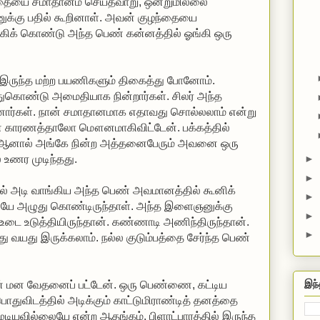
்தையை சமாதானம் செய்தவாறு, ஒன்றுமில்லை
ுக்கு பதில் கூறினாள். அவன் குழந்தையை
்கிக் கொண்டு அந்த பெண் கன்னத்தில் ஓங்கி ஒரு
ல் இருந்த மற்ற பயணிகளும் திகைத்து போனோம்.
்துகொண்டு அமைதியாக நின்றார்கள். சிலர் அந்த
போனார்கள். நான் சமாதானமாக எதாவது சொல்லலாம் என்று
ன காரணத்தாலோ மௌனமாகிவிட்டேன். பக்கத்தில்
ை. ஆனால் அங்கே நின்ற அத்தனைபேரும் அவனை ஒரு
►
 உணர முடிந்தது.
►
ல் அடி வாங்கிய அந்த பெண் அவமானத்தில் கூனிக்
►
தபடியே அழுது கொண்டிருந்தாள். அந்த இளைஞனுக்கு
►
ன உடை உடுத்தியிருந்தான். கண்ணாடி அணிந்திருந்தான்.
►
 வயது இருக்கலாம். நல்ல குடும்பத்தை சேர்ந்த பெண்
இந்
நான் மன வேதனைப் பட்டேன். ஒரு பெண்ணை, கட்டிய
ுவிடத்தில் அடிக்கும் காட்டுமிராண்டித் தனத்தை
யமுடியவில்லையே என்ற ஆதங்கம். பிளாட்பாரத்தில் இருந்த