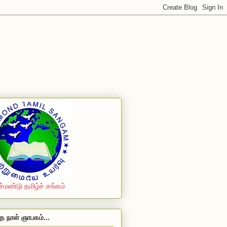
ச்மண்டு தமிழ்ச் சங்கம்
த நாள் ஞாபகம்...