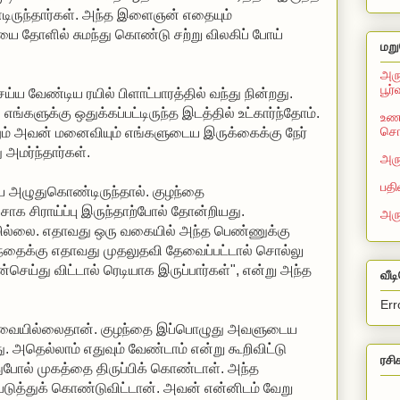
்டிருந்தார்கள். அந்த இளைஞன் எதையும்
ை தோளில் சுமந்து கொண்டு சற்று விலகிப் போய்
மறு
அரு
பூர
ய்ய வேண்டிய ரயில் பிளாட்பாரத்தில் வந்து நின்றது.
எங்களுக்கு ஒதுக்கப்பட்டிருந்த இடத்தில் உட்கார்ந்தோம்.
உணவ
சொல
் அவன் மனைவியும் எங்களுடைய இருக்கைக்கு நேர்
 அமர்ந்தார்கள்.
அரு
பதி
ே அழுதுகொண்டிருந்தால். குழந்தை
ாக சிராய்ப்பு இருந்தாற்போல் தோன்றியது.
அர
மில்லை. எதாவது ஒரு வகையில் அந்த பெண்ணுக்கு
ந்தைக்கு எதாவது முதலுதவி தேவைப்பட்டால் சொல்லு
்செய்து விட்டால் ரெடியாக இருப்பார்கள்", என்று அந்த
வீட
Err
தேவையில்லைதான். குழந்தை இப்பொழுது அவளுடைய
 அதெல்லாம் எதுவும் வேண்டாம் என்று கூறிவிட்டு
ரசி
ுபோல் முகத்தை திருப்பிக் கொண்டாள். அந்த
ுத்துக் கொண்டுவிட்டான். அவன் என்னிடம் வேறு