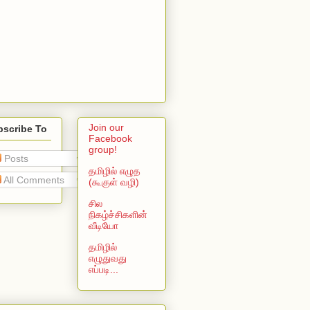
Join our
bscribe To
Facebook
group!
Posts
தமிழில் எழுத
All Comments
(கூகுள் வழி)
சில
நிகழ்ச்சிகளின்
வீடியோ
தமிழில்
எழுதுவது
எப்படி...