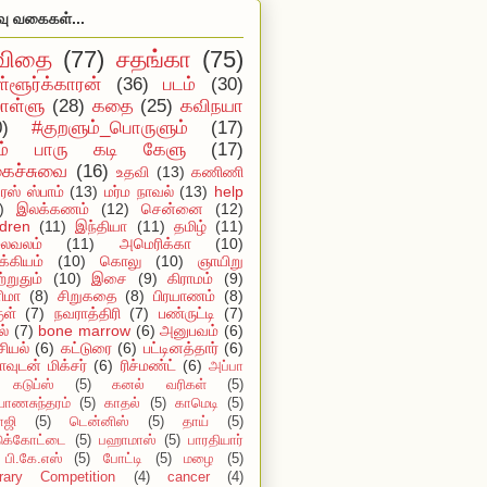
வு வகைகள்...
விதை
(77)
சதங்கா
(75)
ள்ளூர்க்காரன்
(36)
படம்
(30)
ள்ளு
(28)
கதை
(25)
கவிநயா
0)
#குறளும்_பொருளும்
(17)
ம் பாரு கடி கேளு
(17)
ைச்சுவை
(16)
உதவி
(13)
கணிணி
ஸ் ஸ்பாம்
(13)
மர்ம நாவல்
(13)
help
)
இலக்கணம்
(12)
சென்னை
(12)
ldren
(11)
இந்தியா
(11)
தமிழ்
(11)
ைவலம்
(11)
அமெரிக்கா
(10)
்கியம்
(10)
கொலு
(10)
ஞாயிறு
்றுதும்
(10)
இசை
(9)
கிராமம்
(9)
ிமா
(8)
சிறுகதை
(8)
பிரயாணம்
(8)
ுள்
(7)
நவராத்திரி
(7)
பண்ருட்டி
(7)
ல்
(7)
bone marrow
(6)
அனுபவம்
(6)
ியல்
(6)
கட்டுரை
(6)
பட்டினத்தார்
(6)
ாவுடன் மிக்சர்
(6)
ரிச்மண்ட்
(6)
அப்பா
கடுப்ஸ்
(5)
கனல் வரிகள்
(5)
யாணசுந்தரம்
(5)
காதல்
(5)
காமெடி
(5)
ாஜி
(5)
டென்னிஸ்
(5)
தாய்
(5)
டுக்கோட்டை
(5)
பஹாமாஸ்
(5)
பாரதியார்
பி.கே.எஸ்
(5)
போட்டி
(5)
மழை
(5)
erary Competition
(4)
cancer
(4)