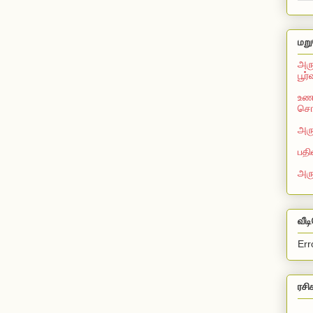
மறு
அரு
பூர
உணவ
சொல
அரு
பதி
அர
வீட
Err
ரசி