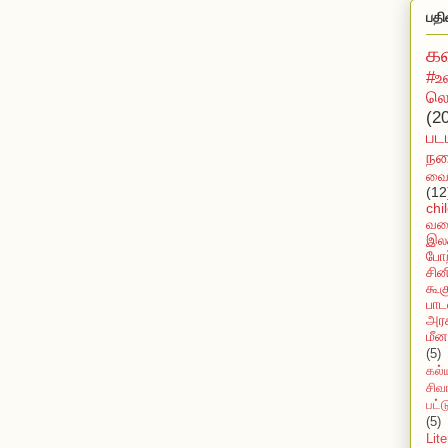
பதி
க
#உ
லொ
(2
பட
நக
வைர
(12
chi
வல
இலக
போற
சின
கூக
பாட
அரச
மீன
(5)
கல்
சிவ
பட்
(5)
Lit