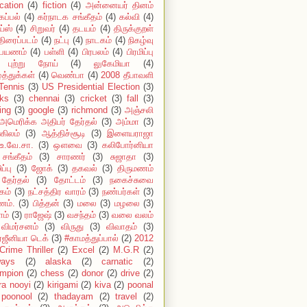
cation
(4)
fiction
(4)
அன்னையர் தினம்
கப்பல்
(4)
கர்நாடக சங்கீதம்
(4)
கல்வி
(4)
ய்ஸ்
(4)
சிறுவர்
(4)
தடயம்
(4)
திருக்குறள்
திரைப்படம்
(4)
நட்பு
(4)
நாடகம்
(4)
நிகழ்வு
பயணம்
(4)
பள்ளி
(4)
பிரபலம்
(4)
பிரமிப்பு
புற்று நோய்
(4)
லுகேமியா
(4)
்த்துக்கள்
(4)
வெண்பா
(4)
2008 தீபாவளி
Tennis
(3)
US Presidential Election
(3)
ks
(3)
chennai
(3)
cricket
(3)
fall
(3)
ing
(3)
google
(3)
richmond
(3)
அஞ்சலி
அமெரிக்க அதிபர் தேர்தல்
(3)
அம்மா
(3)
கிலம்
(3)
ஆத்திச்சூடி
(3)
இளையராஜா
உ.வே.சா.
(3)
ஔவை
(3)
கலிபோர்னியா
சங்கீதம்
(3)
சாரணர்
(3)
சுஜாதா
(3)
ப்பு
(3)
ஜோக்
(3)
தகவல்
(3)
திருமணம்
தேர்தல்
(3)
தோட்டம்
(3)
நகைச்சுவை
கம்
(3)
நட்சத்திர வாரம்
(3)
நண்பர்கள்
(3)
ம்.
(3)
பித்தன்
(3)
மலை
(3)
மழலை
(3)
ாம்
(3)
ராஜேஷ்
(3)
வசந்தம்
(3)
வலை வலம்
விமர்சனம்
(3)
விருது
(3)
விவாதம்
(3)
்ஜீனியா டெக்
(3)
#காமத்துப்பால்
(2)
2012
Crime Thriller
(2)
Excel
(2)
M.G.R
(2)
ways
(2)
alaska
(2)
carnatic
(2)
mpion
(2)
chess
(2)
donor
(2)
drive
(2)
ira nooyi
(2)
kirigami
(2)
kiva
(2)
poonal
poonool
(2)
thadayam
(2)
travel
(2)