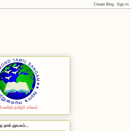
ச்மண்டு தமிழ்ச் சங்கம்
த நாள் ஞாபகம்...