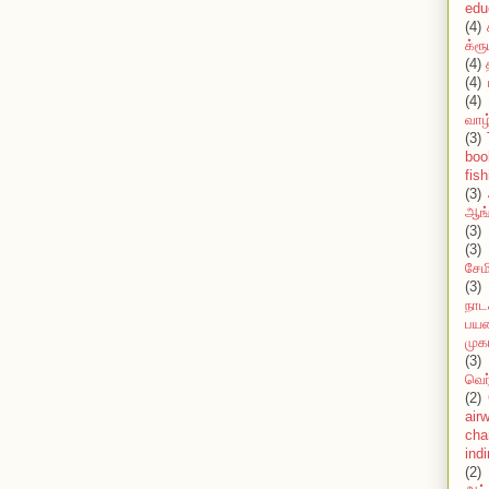
edu
(4)
க்ரூ
(4)
(4)
(4)
வாழ
(3)
boo
fish
(3)
ஆங்
(3)
(3)
சேமி
(3)
நாட
பயண
முக
(3)
வெர
(2)
air
cha
ind
(2)