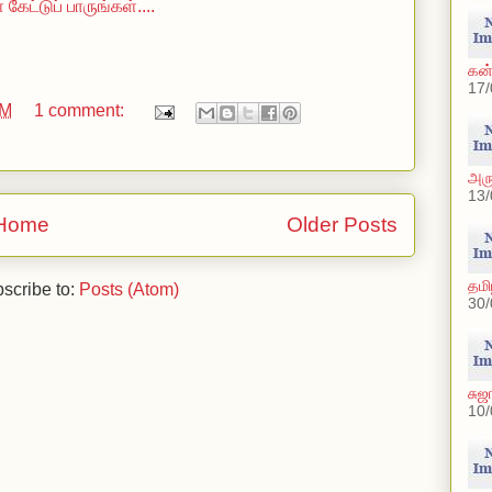
கேட்டுப் பாருங்கள்....
கன்
17/
PM
1 comment:
அர
13/
Home
Older Posts
தமி
scribe to:
Posts (Atom)
30/
சுஜ
10/