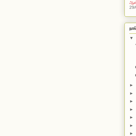
ஆன்
29/
நாங
▼
►
►
►
►
►
►
►