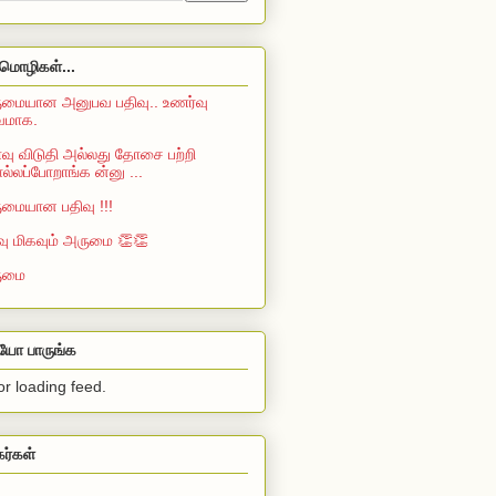
மொழிகள்...
மையான அனுபவ பதிவு.. உணர்வு
்வமாக.
ு விடுதி அல்லது தோசை பற்றி
்லப்போறாங்க ன்னு ...
மையான பதிவு !!!
வு மிகவும் அருமை 👏👏
ுமை
ியோ பாருங்க
or loading feed.
கர்கள்