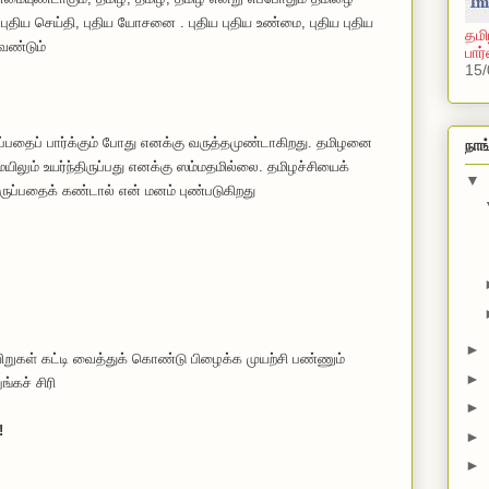
ிய செய்தி, புதிய யோசனை . புதிய புதிய உண்மை, புதிய புதிய
தமி
ேண்டும்
பார
15/
பதைப் பார்க்கும் போது எனக்கு வருத்தமுண்டாகிறது. தமிழனை
நாங
ிலும் உயர்ந்திருப்பது எனக்கு ஸம்மதமில்லை. தமிழச்சியைக்
▼
ருப்பதைக் கண்டால் என் மனம் புண்படுகிறது
►
கயிறுகள் கட்டி வைத்துக் கொண்டு பிழைக்க முயற்சி பண்ணும்
►
்கச் சிரி
►
!
►
►