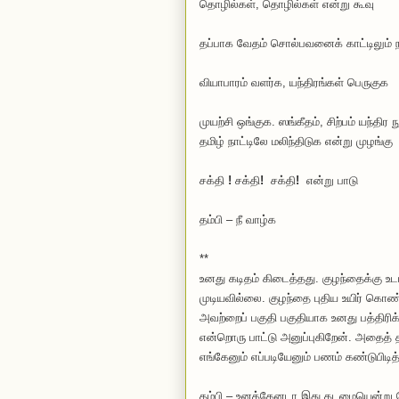
தொழில்கள், தொழில்கள் என்று கூவு
தப்பாக வேதம் சொல்பவனைக் காட்டிலும் ந
வியாபாரம் வளர்க, யந்திரங்கள் பெருகுக
முயற்சி ஒங்குக. ஸங்கீதம், சிற்பம் யந்
தமிழ் நாட்டிலே மலிந்திடுக என்று முழங்கு
சக்தி
!
சக்தி
!
சக்தி
!
என்று பாடு
தம்பி – நீ வாழ்க
**
உனது கடிதம் கிடைத்தது. குழந்தைக்கு உட
முடியவில்லை. குழந்தை புதிய உயிர் கொண்ட
அவற்றைப் பகுதி பகுதியாக உனது பத்திரிக்
என்றொரு பாட்டு அனுப்புகிறேன். அதைத் 
எங்கேனும் எப்படியேனும் பணம் கண்டுபிடி
தம்பி – உனக்கேனடா இது கடமையென்று 