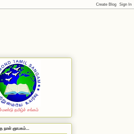
ச்மண்டு தமிழ்ச் சங்கம்
த நாள் ஞாபகம்...