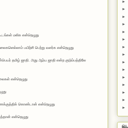
►
►
►
►
►
க்கூடங்கள் மலிக என்றெழுது
►
►
கலைகளெல்லாம் பயிற்சி பெற்று வளர்க என்றெழுது
►
ன்பெயர் தமிழ் ஜாதி. அது ஆர்ய ஜாதி என்ற குடும்பத்திலே
►
►
►
லைகள் என்றெழுது
►
ழுது
►
►
்குத்திக் கொண்டான் என்றெழுது
►
ான் என்றெழுது
இந்