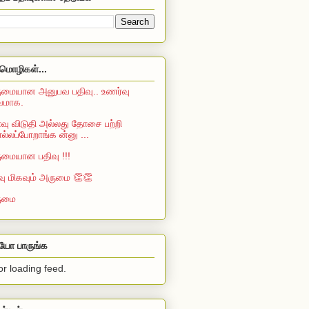
மொழிகள்...
மையான அனுபவ பதிவு.. உணர்வு
்வமாக.
ு விடுதி அல்லது தோசை பற்றி
்லப்போறாங்க ன்னு ...
மையான பதிவு !!!
வு மிகவும் அருமை 👏👏
ுமை
ியோ பாருங்க
or loading feed.