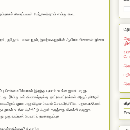
ன்றாகச் சிரைப்ப
வ
ன் மேற்குலத்தான் என்று கூவு.
மறு
அரு
திர நூல், பூமிநூல், வான நூல், இயற்கைநூலின் ஆயிரம் கிளைகள் இவை
பூர
உணவ
சொல
அரு
பதி
அர
ம்பு செம்மையில்லாமல் இருந்தபடியால் உடனே ஜவாப் எழுத
து. இன்று உன் விலாசத்துக்கு நாட்டுபாட்டுக்கள் அனுப்புகிறேன்.
வீட
கையிலும் ஞானபானுவிலும் ப்ரசுரம் செய்வித்திடுக. புதுமைப்பெண்
தவறாமல் உடனே அச்சிட்டு அதன் கருத்தை விளக்கி எழுதுக.
Err
த்து ஒரு நண்பன் பெயரால் நமக்கனுப்புக.
தோன்றவில்லை? நீ வாழ்க.