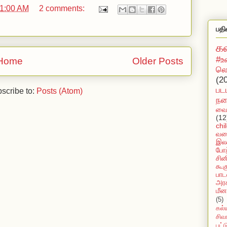
1:00 AM
2 comments:
பதி
க
#உ
Home
Older Posts
லொ
(2
பட
scribe to:
Posts (Atom)
நக
வைர
(12
chi
வல
இலக
போற
சின
கூக
பாட
அரச
மீன
(5)
கல்
சிவ
பட்