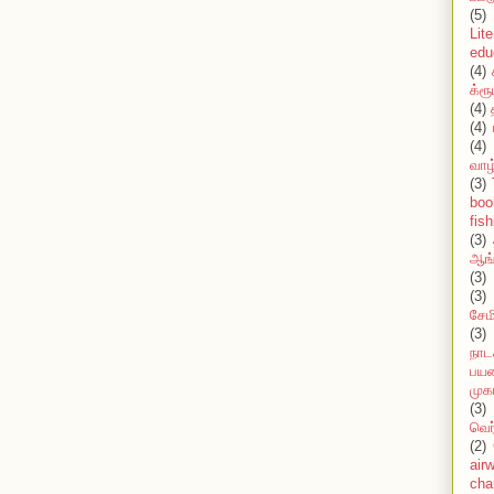
(5)
Lit
edu
(4)
க்ரூ
(4)
(4)
(4)
வாழ
(3)
boo
fish
(3)
ஆங்
(3)
(3)
சேமி
(3)
நாட
பயண
முக
(3)
வெர
(2)
air
cha