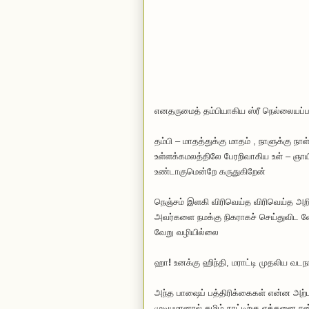
எனதருமைத் தம்பியாகிய ஸ்ரீ நெல்லையப்ப
தம்பி – மாதத்துக்கு மாதம் , நாளுக்கு ந
உள்ளக்கமலத்திலே பேரறிவாகிய உள் – ஞாயிற
உண்டாகுமென்றே கருதுகிறேன்
நெஞ்சம் இளகி விரிவெய்த விரிவெய்த அறிவி
அவர்களை நமக்கு நிகராகச் செய்துவிட வ
வேறு வழியில்லை
ஹா
!
உனக்கு ஹிந்தி, மராட்டி முதலிய வடநா
அந்த பாஷைப் பத்திரிக்கைகள் என்ன அற்
முடியுமானால் தமிழ் நாட்டிற்கு எத்தனை ந