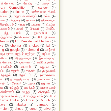
பி.கே.எஸ்
(5)
போட்டி
(5)
மழை
(5)
erary Competition
(4)
cancer
(4)
cation
(4)
fiction
(4)
அன்னையர் தினம்
கப்பல்
(4)
கர்நாடக சங்கீதம்
(4)
கல்வி
(4)
ய்ஸ்
(4)
சிறுவர்
(4)
தடயம்
(4)
திருக்குறள்
திரைப்படம்
(4)
நட்பு
(4)
நாடகம்
(4)
நிகழ்வு
பயணம்
(4)
பள்ளி
(4)
பிரபலம்
(4)
பிரமிப்பு
புற்று நோய்
(4)
லுகேமியா
(4)
்த்துக்கள்
(4)
வெண்பா
(4)
2008 தீபாவளி
Tennis
(3)
US Presidential Election
(3)
ks
(3)
chennai
(3)
cricket
(3)
fall
(3)
ing
(3)
google
(3)
richmond
(3)
அஞ்சலி
அமெரிக்க அதிபர் தேர்தல்
(3)
அம்மா
(3)
கிலம்
(3)
ஆத்திச்சூடி
(3)
இளையராஜா
உ.வே.சா.
(3)
ஔவை
(3)
கலிபோர்னியா
சங்கீதம்
(3)
சாரணர்
(3)
சுஜாதா
(3)
ப்பு
(3)
ஜோக்
(3)
தகவல்
(3)
திருமணம்
தேர்தல்
(3)
தோட்டம்
(3)
நகைச்சுவை
கம்
(3)
நட்சத்திர வாரம்
(3)
நண்பர்கள்
(3)
ம்.
(3)
பித்தன்
(3)
மலை
(3)
மழலை
(3)
ாம்
(3)
ராஜேஷ்
(3)
வசந்தம்
(3)
வலை வலம்
விமர்சனம்
(3)
விருது
(3)
விவாதம்
(3)
்ஜீனியா டெக்
(3)
#காமத்துப்பால்
(2)
2012
Crime Thriller
(2)
Excel
(2)
M.G.R
(2)
ways
(2)
alaska
(2)
carnatic
(2)
mpion
(2)
chess
(2)
donor
(2)
drive
(2)