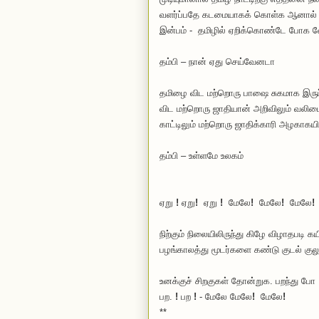
வளர்ப்பதே கடமையாகக் கொள்க ஆனால் புத
இன்பம் - தமிழில் ஏறிக்கொண்டே போக வ
தம்பி – நான் ஏது செய்வேனடா
தமிழை விட மற்றொரு பாஷை சுகமாக இருப்
விட மற்றொரு ஜாதியான் அறிவிலும் வலிமைய
காட்டிலும் மற்றொரு ஜாதிக்காரி அழகாகயி
தம்பி – உள்ளமே உலகம்
ஏறு
!
ஏறு
!
ஏறு
!
மேலே
!
மேலே
!
மேலே
!
நிற்கும் நிலையிலிருந்து கிழே விழாதபடி 
பழங்காலத்து மூடர்களை கண்டு குடல் குலுங
உனக்குச் சிறகுகள் தோன்றுக. பறந்து போ
பற.
!
பற
!
- மேலே மேலே
!
மேலே
!
**