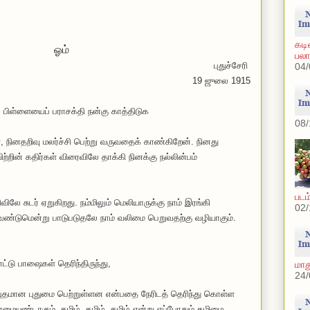
கடி
ஓம்
பலா
புதுச்சேரி
04/
19 ஜுலை 1915
 பிள்ளையைப் பராசக்தி நன்கு காத்திடுக
08/
ாள், நினதறிவு மலர்ச்சி பெற்று வருவதைக் காண்கிறேன். நினது
்றின் கதிர்கள் விரைவிலே தாக்கி நினக்கு நல்லின்பம்
படம
லே சுடர் ஏறுகிறது. நம்மிலும் மெலியாருக்கு நாம் இரங்கி
02/
ேண்டுமென்று பாடுபடுதலே நாம் வலிமை பெறுவதற்கு வழியாகும்.
ட்டு பாஷைகள் தெரிந்திருந்து,
மாத
24/
புதமான புதுமை பெற்றுள்ளன என்பதை நேரிடத் தெரிந்து கொள்ள
ன்மையுண்டாகும், தமிழ், தமிழ், தமிழ் என்று எப்போதும் தமிழை