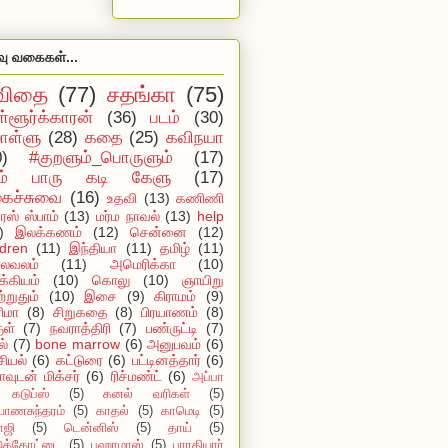
வு வகைகள்...
விதை
(77)
சதங்கா
(75)
ள்ளூர்க்காரன்
(36)
படம்
(30)
ள்ளு
(28)
கதை
(25)
கவிநயா
0)
#குறளும்_பொருளும்
(17)
ம் பாரு கடி கேளு
(17)
ைச்சுவை
(16)
உதவி
(13)
கணிணி
ஸ் ஸ்பாம்
(13)
மர்ம நாவல்
(13)
help
)
இலக்கணம்
(12)
சென்னை
(12)
ldren
(11)
இந்தியா
(11)
தமிழ்
(11)
ைவலம்
(11)
அமெரிக்கா
(10)
்கியம்
(10)
கொலு
(10)
ஞாயிறு
்றுதும்
(10)
இசை
(9)
கிராமம்
(9)
ிமா
(8)
சிறுகதை
(8)
பிரயாணம்
(8)
ுள்
(7)
நவராத்திரி
(7)
பண்ருட்டி
(7)
ல்
(7)
bone marrow
(6)
அனுபவம்
(6)
ியல்
(6)
கட்டுரை
(6)
பட்டினத்தார்
(6)
ாவுடன் மிக்சர்
(6)
ரிச்மண்ட்
(6)
அப்பா
கடுப்ஸ்
(5)
கனல் வரிகள்
(5)
யாணசுந்தரம்
(5)
காதல்
(5)
காமெடி
(5)
ாஜி
(5)
டென்னிஸ்
(5)
தாய்
(5)
டுக்கோட்டை
(5)
பஹாமாஸ்
(5)
பாரதியார்