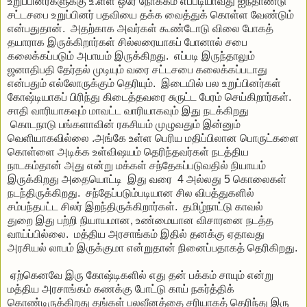
உறுப்பினர்களுக்கு
உ
:
ள்ள
ஒரே
நோக்கம்
எப்படியாவது
ஐந்தாண்டு
சட்டசபை
உறுப்பினர்
பதவியை
தக்க
வைத்துக்
கொள்ள
வேண்டும்
என்பதுதான்
.
அதற்காக
அவர்கள்
கூண்டோடு
விலை
போகத்
தயாராக
இருக்கிறார்கள்
சில்லரையாகப்
போனால்
சபை
கலைக்கப்படும்
அபாயம்
இருக்கிறது
.
எப்படி
இருந்தாலும்
ஜனாதிபதி
தேர்தல்
முடியும்
வரை
சட்டசபை
கலைக்கப்படாது
என்பதும்
எல்லோருக்கும்
தெரியும்
.
இடையில்
பல
உறுப்பினர்கள்
கோஷ்டியாகப்
பிரிந்து
கிடைத்தவரை
சுருட்ட
பேரம்
செய்கிறார்கள்
.
சாதி
வாரியாகவும்
மாவட்ட
வாரியாகவும்
இது
நடக்கிறது
கொடநாடு
பங்களாவின்
ரகசியம்
முழுவதும்
இன்னும்
வெளியாகவில்லை
.
அங்கே
உள்ள
பெரிய
மதிப்பிலான
பொருட்களை
கொள்ளை
அடிக்க
உள்விஷயம்
தெரிந்தவர்கள்
நடத்திய
நாடகம்தான்
அது
என்று
மக்கள்
சந்தேகப்படுவதில்
நியாயம்
இருக்கிறது
அதையொட்டி
இது
வரை
4
அல்லது
5
கொலைகள்
நடந்திருக்கிறது
.
சந்தேப்படும்படியான
சில
விபத்துக
ளி
ல்
சம்பந்தபட்ட
சிலர்
இறந்திருக்கிறார்கள்
.
தமிழ்நாட்டு
காவல்
துறை
இது
பற்றி
நியாயமான
,
உண்மையான
விசாரனை
நடத்த
வாய்ப்பில்லை
.
மத்திய
அரசாங்கம்
இதில்
தனக்கு
ஏதாவது
அரசியல்
லாபம்
இருக்குமா
என்றுதான்
நினைப்பதாகத்
தெரிகிறது
.
ஏற்கெனவே
இரு
கோஷ்டிகளில்
எது
தன்
பக்கம்
சாயும்
என்று
மத்திய
அரசாங்கம்
கணக்கு
போட்டு
காய்
நகர்த்திக்
கொண்டிருக்கிறது
தங்கள்
பலவீனத்தை
சரியாகத்
தெரிந்து
இரு