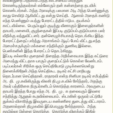
காவல்துறை
அதிகாரி
.
அந்த
காட்சியைப்
பார்த்துக்
கொண்டிருந்தவர்கள்
எல்லோரும்
தன்
கன்னத்தை
தடவிக்
கொண்டார்கள்
.
அந்த
அளவுக்கு
பலமான
அடி
அந்த
பெண்ணுக்கு
காது
செவிடு
ஆகிவிட்டது
என்று
செய்தி
.
ஆனால்
அதைக்
கண்டு
எந்த
பெண்ணும்
பயந்து
போராட்டத்தில்
ஈடுபட
தயக்கம்
காட்டவில்லை
.
பெரும்பலும்
குடித்து
வீணாகும்
இளைஞர்களின்
தாயார்
,
ம
னை
வி
,
குழந்தைகள்
இப்படி
குடும்பம்
.
குடும்பமாக
பலர்
வீதிக்கு
வந்துவிட்டனர்
.
தன்னெழுச்சியாகத்
தொடங்கிய
இந்த
போராட்ட்த்தைப்
பார்த்து
அரசாங்கம்
ஆடிப்
போய்
விட்டது
.
எந்த
அமைச்சருக்கும்
மக்களை
சந்திக்கும்
துணிவு
இல்லை
.
பெண்களின்
இந்த
போராட்டம்
தொடர்கிறது
.
இப்படி
எல்லாமே
குறைகள்
நிறைந்த
அறிக்கையாக
இந்த
கட்டுரை
அமைந்து
விட்டதாக
யாரும்
குறைப்பட்டுக்
கொள்ள
வேண்டாம்
.
படிப்பவர்கள்
சிரிக்க
ஒரு
செய்தியோடு
முடிக்கலாமென்று
நினைக்கிறேன்
.
அந்த
செய்திகூட
நடிகர்
கட்சி
மாறியது
தொடர்பான
செய்திதான்
.
ராதாரவி
என்ற
சினிமா
நடிகர்
சமீபத்தில்
அ
.
தி
.
மு
.
கவிலிருந்து
விலகி
தி
.
மு
.
க
.
வில்
சேர்ந்தார்
,
அதற்கு
அவர்
பத்திரிகை
நிருபர்களிடம்
கொடுத்த
காரணம்
.
அவருடைய
தாயார்
இறந்த
போது
எந்த
அ
.
தி
.
மு
.
க
தலைவரும்
இவரை
சந்தித்து
ஆறுதல்
கூறவில்லையாம்
.
ஸ்டாலின்
ஒருவர்
மட்டுமே
துக்கம்
விசாரித்து
இவருடைய
கண்ணீரை
துடைத்து
விட்டாராம்
.
அதனால்தான்
தி
மு
க
வில்
இப்பொழுது
சேர்ந்தாராம்
.
அந்த
தாயில்லா
பிள்ளை
கொடுத்த
கொடுத்த
விளக்கம்
இதில்