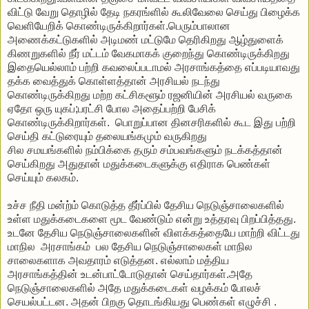
விட்டு
வேறு
தொழில்
தேடி
நகரங்ளில்
கூலிவேலை
செய்து
பிழைக்க
வெளியேறிக்
கொண்டிருக்கிறார்கள்
.
பெரும்பாலான
அணைக்கட்டுகளில்
அடிமண்
மட்டுமே
தெரிகிறது
ஆழ்துளைக்
கிணறுகளில்
நீர்
மட்டம்
வேகமாகக்
குறைந்து
கொண்டிருக்கிறது
இதையெல்லாம்
பற்றி
கவலைப்படாமல்
அரசாங்கத்தை
எப்படியாவது
தக்க
வைத்துக்
கொள்ளத்தான்
அரசியல்
நடந்து
கொண்டிருக்கிறது
மற்ற
கட்சிகளூம்
ரஜனியின்
அரசியல்
வருகை
ஏதோ
ஒரு
யுகப்
;
பரட்சி
போல
அதைப்பற்றி
பேசிக்
கொண்டிருக்கிறார்கள்
.
பொறுப்பான
தினசரிகளில்
கூட
இது
பற்றி
செய்தி
கட்டுரையும்
தலையங்கமும்
வருகிறது
சில
சமயங்களில்
நம்பிக்கை
தரும்
சம்பவங்களும்
நடக்கத்தான்
செய்கிறது
அதுதான்
மதுக்கடைகளுக்கு
எதிராக
பெண்கள்
செய்யும்
கலகம்
.
உச்ச
நீதி
மன்ற்ம்
கொடுத்த
தீர்ப்பில்
தேசிய
நெடுஞ்சாலைகளில்
உள்ள
மதுக்கடைகளை
மூட
வேண்டும்
என்று
உத்தரவு
பிறப்பித்தது
.
உடனே
தேசிய
நெடுஞ்சாலைகளின்
விளக்கத்தையே
மாற்றி
விட்டது
மாநில
அரசாங்கம்
பல
தேசிய
நெடுஞ்சாலைகள்
மாநில
சாலைகளாக
அவதாரம்
எடுத்தன
.
எல்லாம்
மத்திய
அரசாங்கத்தின்
உடன்பாட்டோடுதான்
செய்தார்கள்
.
அதே
நெடுஞ்சாலைகளில்
அதே
மதுக்கடைகள்
வழக்கம்
போலச்
செயல்பட்டன
.
அதன்
பிறகு
தொடங்கியது
பெண்கள்
எழுச்சி
.