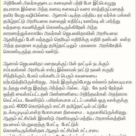
அறிவேன்
.
அவர்களுடைய
கனவுகள்
பற்றி
பேச
இப்பொழுது
தயாராக
இல்லை
அந்த
கனவு
கலையும்
வரை
காத்திருப்பதைத்
தவிர
வேறு
வழியில்லை
.
ஆனால்
படித்த
மத்திய
தர
வர்க்க
மக்கள்
தமிழ்நாட்டு
அரசியலை
கலைஞர்
எதிர்ப்பு
உணர்வுடன்
பார்த்து
வந்ததை
கவனித்துக்
கொண்டிருக்கிறேன்
அந்த
காரணத்துக்காகவே
அவர்கள்
ஜெயலலிதாவின்
அரசியலை
ஆதரித்துப்
பேசி
வந்ததும்
தெரியும்
எதிரிக்கு
எதிரி
நண்பன்
என்ற
அந்த
தவறான
கருத்து
தமிழ்நாட்டிலும்
பரவலாக
அரங்கேறிக்
கொண்டிருந்த
காலம்
உண்டு
.
ஆனால்
ஜெயலலிதா
மறைவுக்குப்
பின்
நாட்டில்
நடக்கும்
சம்பவங்கள்
அரசியல்
சார்பு
இல்லாமல்
நாட்டு
நலன்
கருதி
சிந்திக்கும்
,
பேசும்
மக்களிடம்
பெரும்
கவலையை
ஏற்படுத்தியிருக்கிறது
.
அவர்
இருக்கும்போது
எல்லாம்
நல்லபடியாக
நடந்தது
என்று
இதற்கு
அர்த்தம்
அல்ல
.
ஆர்
.
கே
நகர்
தேர்தல்
ஒத்தி
வைக்கப்பட்டதன்
பிண்ணனியை
அறிந்தவர்கள்
அதற்காக
வெட்கப்பட
வேண்டும்
.
பகிரங்கமாக
பட்டப்
பகலில்
ஒரு
வாக்குக்கு
ருபாய்
4000
கொடுக்கும்
காட்சி
தமிழ்நாட்டில்
மட்டுமே
நடக்கமுடியும்
,
என்ற
மோசமான
நிலைமை
.
உருவாகியிருக்கிறது
.
ஆளும்
கட்சியின்
இரண்டு
அணிகளும்
மத்திய
அரசாங்கத்தின்
தயவைப்
பெறுவதற்கு
போட்டி
போட்டுக்
கொண்டிருக்கின்றன
.
ஆளும்
கட்சியின்
சட்டசபை