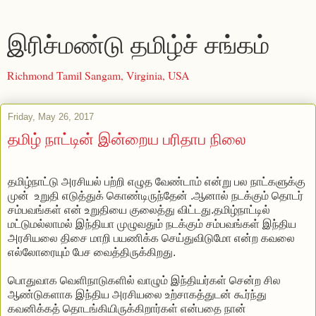
இரிச்மண்டு தமிழ்ச் சங்கம்
Richmond Tamil Sangam, Virginia, USA
Friday, May 26, 2017
தமிழ் நாட்டின் இன்றைய பரிதாப நிலை
தமிழ்நாட்டு
அரசியல்
பற்றி
எழுத
வேண்டாம்
என்று
பல
நாட்களுக்கு
முன்
உறுதி
எடுத்துக்
கொண்டிருந்தேன்
.
ஆனால்
நடக்கும்
தொடர்
சம்பவங்கள்
என்
உறுதியை
குலைத்து
விட்டது
.
தமிழ்நாட்டில்
மட்டுமல்லாமல்
இந்தியா
முழுவதும்
நடக்கும்
சம்பவங்கள்
இந்திய
அரசியலை
திசை
மாறி
பயணிக்க
செய்துவிடுமோ
என்ற
கவலை
எல்லோரையும்
பேச
வைத்திருக்கிறது
.
பொதுவாக
வெளிநாடுகளில்
வாழும்
இந்தியர்கள்
சென்ற
சில
ஆண்டுகளாக
இந்திய
அரசியலை
உற்சாகத்துடன்
கூர்ந்து
கவனிக்கத்
தொடங்கியிருக்கிறார்கள்
என்பதை
நான்