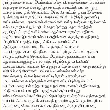
நூற்றுக்கணக்கான
இடங்களில்
பல்லாயிரக்கண்க்கான
பெண்கள்
கூடி
மதுக்கடைகளை
முற்றுகையிடத்
தொடங்கினார்கள்
ஒரு
மாதத்துக்கு
முன்
தொடங்கிய
இந்த
போராட்டம்
முடிவு
இல்லாமல்
நடக்கிறது
எந்த
குறிப்பிட்ட
அரசியல்
கட்சியும்
இதில்
முனைப்பு
காட்டவில்லை
.
நகரங்கள்
கிராமங்கள்
என்ற
வேற்றுமை
இல்லாமல்
எல்லா
பகுதிகளிலும்
மறியல்
தொடர்கிறது
தொடக்கத்தில்
குடியிருப்புப்
பகுதிகளில்
உள்ள
மதுக்கடைகளுக்கு
எதிராக
ஆரம்பமான
இயக்கம்
எல்லா
பகுதிக்
கடைகளுக்கும்
எதிராகத்
திரும்பிவிட்டது
.
இதற்கு
முக்கிய
காரணம்
தேசிய
நெடுஞ்ச்சாலைக்கான
விளக்கத்தை
அரசாங்கம்
மாற்றியதுதான்
.
கூட்டுசதியை
மக்கள்
புரிந்து
கொண்டதுதான்
.
வெறும்
மறியலில்
தொடங்கிய
இயக்கம்
படிப்ப்படியாக
எல்லா
மதுக்கடைகளுக்கும்
எதிராகத்
திரும்பியது
மறியலோடு
மட்டுமல்லாமல்
கடைகளில்
புகுந்து
பாட்டில்களை
எடுத்து
உடைத்து
வீதியில்
எறிகிறார்கள்
.
எல்லாம்
பெண்கள்தான்
.
எந்த
காவல்துறையும்
அவர்களை
கட்டுக்குள்
கொண்டு
வர
முடியவில்லை
.
அவர்களுக்கு
எதிராக
கட்டவிழ்த்து
விடப்பட்ட
அடக்குமுறையால்
எந்த
பயனும்
இல்லை
.
கலகம்
அதிகமானது
மட்டுமல்லாமல்
பல
புதிய
பகுதிகளுக்கும்
பரவியது
எல்லா
தொலைக்காட்சிகளும்
தொடர்ந்து
நடக்கும்
கலகத்தை
ஒளி
;
பரப்பிக்
கொண்டிருக்கின்றன
.
திருப்பூரில்
ஒரு
தெருவில்
மறியல்
செய்த
ஒரு
பெண்ணை
கன்னத்தில்
ஒரு
அறை
விட்டார்
ஒரு