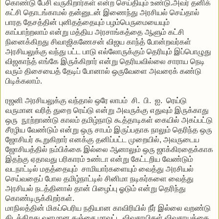
கொண்டு
பேசி
வருகிறார்கள்
என்ற
செய்தியும்
உண்டு
.
அவர்
தனிக்
கட்சி
தொடங்காமல்
தன்னுடன்
இணைந்து
அரசியல்
செய்தால்
பாரத
தேசத்தின்
புனிதத்தையும்
பழம்பெருமையையும்
காப்பாற்றலாம்
என்று
மத்திய
அரசாங்கத்தை
ஆளும்
கட்சி
நினைக்கிறது
சிவாஜிகணேசன்
விஜய
காந்த்
போன்றவர்கள்
அரசியலுக்கு
வந்து
பட்ட
பாடு
எல்லோருக்கும்
தெரியும்
இப்பொழுது
விஜகாந்த்
எங்கே
இருக்கிறார்
என்று
தெரியவில்லை
சாராய
நெடி
வரும்
திசையைத்
தேடிப்
போனால்
ஒருவேளை
அவரைக்
கண்டு
பிடிக்கலாம்.
ரஜனி
அரசியலுக்கு
வந்தால்
ஒரே
லாபம்
சி
.
பி
.
ஐ
.
ரெய்டு
வருமான
வரித்
துறை
ரெய்டு
என்று
அவருக்கு
எதுவும்
இருக்காது
ஒரு
நூற்றாண்டு
காலம்
தமிழ்நாடு
கூத்தாடிகள்
கையில்
அகப்பட்டு
சீரழிய
வேண்டும்
என்று
ஒரு
சாபம்
இருப்பதாக
நாலும்
தெரிந்த
ஒரு
ஜோசியர்
கூறுகிறார்
எனக்கு
தனிப்பட்ட
முறையில்
,
அவருடைய
ஜோசியத்தில்
நம்பிக்கை
இல்லை
ஆனாலும்
ஒரு
ஜாக்கிரதைக்காக
இதற்கு
ஏதாவது
பரிகாரம்
உண்டா
என்று
கேட்டறிய
வேண்டும்
வடநாட்டில்
மதத்தையும்
சாமியார்களையும்
வைத்து
அரசியல்
செய்வதைப்
போல
தமிழ்நாட்டில்
சினிமா
நடிகர்களை
வைத்து
அரசியல்
நடத்தினால்
தான்
பிழைப்பு
ஓடும்
என்று
தெரிந்து
கொண்டிருக்கிறர்கள்
.
மாநிலத்தின்
மிகப்பெரிய
நதியான
காவிரியில்
நீர்
இல்லை
வறண்டு
கிடக்கிறது
.
வளமான
தஞ்சை
மாவட்ட
விவசாயிகள்
விவசாயத்தை