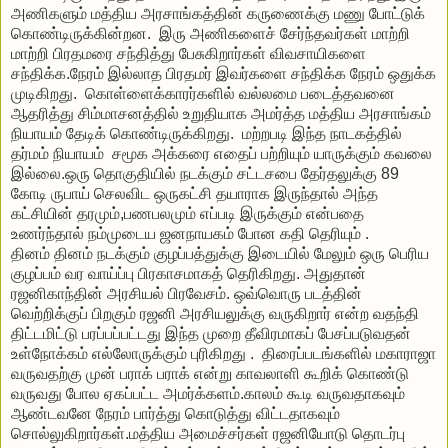
அணிகளும்
மத்திய
அரசாங்கத்தின்
கருணைக்கு
மணு
போட்டுக்
கொண்டிருக்கின்றன
.
இரு
அணிகளைச்
சேர்ந்தவர்கள்
மாற்றி
மாற்றி
பிரதமரை
சந்தித்து
பேசுகிறார்கள்
விவசாயிகளை
சந்திக்க
.
நேரம்
இல்லாத
பிரதமர்
இவர்களை
சந்திக்க
நேரம்
ஒதுக்க
முடிகிறது
.
கொள்ளைக்காரர்களில்
வல்லமை
படைத்தவனை
ஆதரித்து
சிம்மாசனத்தில்
உறுதியாக
அமர்த்த
மத்திய
அரசாங்கம்
நியாயம்
தேடிக்
கொண்டிருக்கிறது
.
மற்றபடி
இந்த
நாடகத்தில்
தர்மம்
நியாயம்
சமூக
அக்கரை
எதைப்
பற்றியும்
யாருக்கும்
கவலை
இல்லை
.
ஒரு
தொகுதியில்
நடக்கும்
சட்டசபை
தேர்தலுக்கு
89
கோடி
ருபாய்
செலவிட
ஒருகட்சி
தயாராக
இருந்தால்
அந்த
கட்சியின்
தரமும்
,
பணபலமும்
எப்படி
இருக்கும்
என்பதை
உணர்ந்தால்
நம்முடைய
ஜனநாயகம்
போன
கதி
தெரியும்
.
தினம்
தினம்
நடக்கும்
குழப்பத்துக்கு
இடையில்
மேலும்
ஒரு
பெரிய
குழப்பம்
வர
வாய்ப்பு
பிரகாசமாகத்
தெரிகிறது
.
அதுதான்
ரஜனிகாந்தின்
அரசியல்
பிரவேசம்
.
ஒவ்வொரு
படத்தின்
வெற்றிக்குப்
பிறகும்
ரஜனி
அரசியலுக்கு
வருகிறார்
என்ற
வதந்தி
திட்டமிட்டு
பரப்பப்பட்டது
இந்த
முறை
தீவிரமாகப்
பேசப்படுவதன்
உள்நோக்கம்
எல்லோருக்கும்
புரிகிறது
.
திரைப்படங்களில்
மகாராஜா
வருவதற்கு
முன்
பராக்
பராக்
என்று
காவலாளி
கூறிக்
கொண்டு
வருவது
போல
ஏகப்பட்ட
அமர்க்களம்
.
காலம்
கூடி
வருவதாகவும்
ஆண்டவனே
நேரம்
பார்த்து
கொடுத்து
விட்டதாகவும்
சொல்லுகிறார்கள்
.
மத்திய
அமைச்சர்கள்
ரஜனியோடு
தொடர்பு