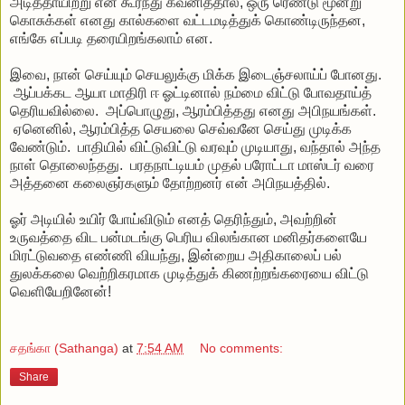
அடித்தாயிற்று என கூர்ந்து கவனித்தால், ஒரு ரெண்டு மூன்று
கொசுக்கள் எனது கால்களை வட்டமடித்துக் கொண்டிருந்தன,
எங்கே எப்படி தரையிறங்கலாம் என.
இவை, நான் செய்யும் செயலுக்கு மிக்க இடைஞ்சலாய்ப் போனது.
ஆப்பக்கட ஆயா மாதிரி ஈ ஓட்டினால் நம்மை விட்டு போவதாய்த்
தெரியவில்லை. அப்பொழுது, ஆரம்பித்தது எனது அபிநயங்கள்.
ஏனெனில், ஆரம்பித்த செயலை செவ்வனே செய்து முடிக்க
வேண்டும். பாதியில் விட்டுவிட்டு வரவும் முடியாது, வந்தால் அந்த
நாள் தொலைந்தது. பரதநாட்டியம் முதல் பரோட்டா மாஸ்டர் வரை
அத்தனை கலைஞர்களும் தோற்றனர் என் அபிநயத்தில்.
ஓர் அடியில் உயிர் போய்விடும் எனத் தெரிந்தும், அவற்றின்
உருவத்தை விட பன்மடங்கு பெரிய விலங்கான மனிதர்களையே
மிரட்டுவதை எண்ணி வியந்து, இன்றைய அதிகாலைப் பல்
துலக்கலை வெற்றிகரமாக முடித்துக் கிணற்றங்கரையை விட்டு
வெளியேறினேன்!
சதங்கா (Sathanga)
at
7:54 AM
No comments:
Share