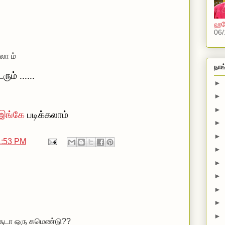
ஹலோ
06/
லா ம்
நாங
ம் ......
►
►
►
இங்கே
படிக்கலாம்
►
►
1:53 PM
►
►
►
►
►
►
 சூடா ஒரு கமெண்டு??