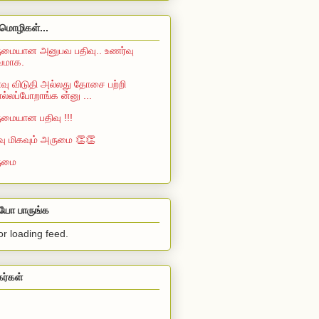
மொழிகள்...
மையான அனுபவ பதிவு.. உணர்வு
்வமாக.
ு விடுதி அல்லது தோசை பற்றி
்லப்போறாங்க ன்னு ...
மையான பதிவு !!!
வு மிகவும் அருமை 👏👏
ுமை
ியோ பாருங்க
or loading feed.
கர்கள்