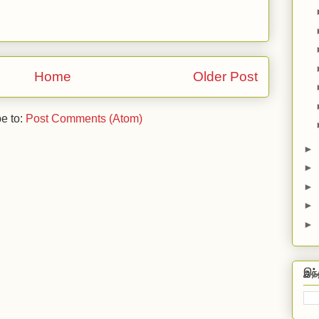
Home
Older Post
e to:
Post Comments (Atom)
►
►
►
►
►
இந்