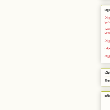
மறு
அரு
பூர
உணவ
சொல
அரு
பதி
அர
வீட
Err
ரசி