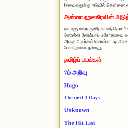
இவைகளுக்கு நடுவில் சென்னை வந்
அன்னா ஹசாரேவின் அடுத
நாடாளுமன்ற குளிர் காலத் தொடர
சொன்ன லோக்பால் மசோதாவை அவர்
அதை அவர்கள் சொன்ன படி அரசு ந
போகிறாராம்.
நல்லது,
தமிழ்ப் படங்கள்
7ம் அறிவு
Hugo
The next 3 Days
Unknown
The Hit List