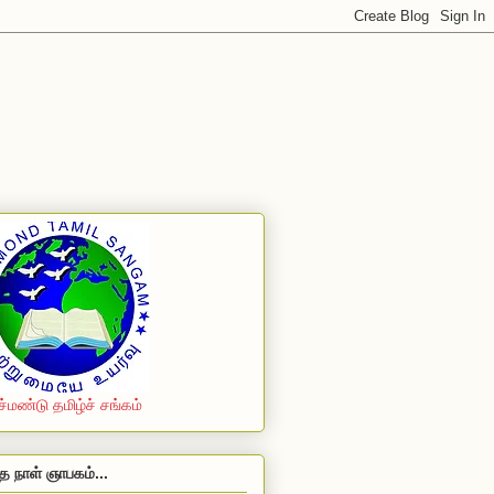
ச்மண்டு தமிழ்ச் சங்கம்
த நாள் ஞாபகம்...