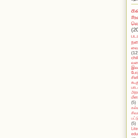
க
#உ
லொ
(2
பட
நக
வைர
(12
chi
வல
இலக
போற
சின
கூக
பாட
அரச
மீன
(5)
கல்
சிவ
பட்
(5)
Lit
edu