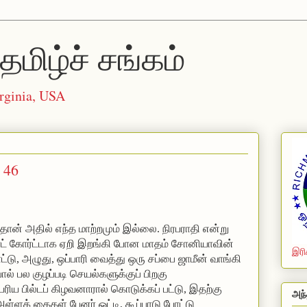
தமிழ்ச் சங்கம்
rginia, USA
 46
்டதுதான் அதில் எந்த மாற்றமும் இல்லை.
நிரபராதி என்று
ோர்ட் கோர்ட்டாக ஏறி இறங்கி போன மாதம் சோனியாவின்
இரி
ோட்டு, அழுது, ஒப்பாரி வைத்து ஒரு சப்பை ஜாமீன் வாங்கி
் பல குழப்படி செயல்களுக்குப் பிறகு
ரிய பில்டப் கிழவனாரால் கொடுக்கப் பட்டு, இதற்கு
அந்
 அள்ளக் கைகள் பேனர் ஒட்டி, கூப்பாடு போட்டு