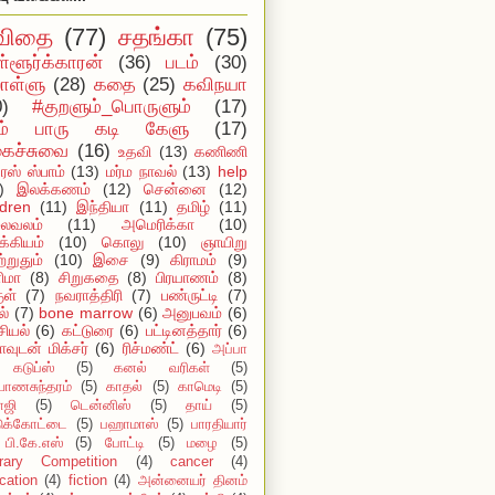
விதை
(77)
சதங்கா
(75)
ள்ளூர்க்காரன்
(36)
படம்
(30)
ள்ளு
(28)
கதை
(25)
கவிநயா
0)
#குறளும்_பொருளும்
(17)
ம் பாரு கடி கேளு
(17)
ைச்சுவை
(16)
உதவி
(13)
கணிணி
ஸ் ஸ்பாம்
(13)
மர்ம நாவல்
(13)
help
)
இலக்கணம்
(12)
சென்னை
(12)
ldren
(11)
இந்தியா
(11)
தமிழ்
(11)
ைவலம்
(11)
அமெரிக்கா
(10)
்கியம்
(10)
கொலு
(10)
ஞாயிறு
்றுதும்
(10)
இசை
(9)
கிராமம்
(9)
ிமா
(8)
சிறுகதை
(8)
பிரயாணம்
(8)
ுள்
(7)
நவராத்திரி
(7)
பண்ருட்டி
(7)
ல்
(7)
bone marrow
(6)
அனுபவம்
(6)
ியல்
(6)
கட்டுரை
(6)
பட்டினத்தார்
(6)
ாவுடன் மிக்சர்
(6)
ரிச்மண்ட்
(6)
அப்பா
கடுப்ஸ்
(5)
கனல் வரிகள்
(5)
யாணசுந்தரம்
(5)
காதல்
(5)
காமெடி
(5)
ாஜி
(5)
டென்னிஸ்
(5)
தாய்
(5)
டுக்கோட்டை
(5)
பஹாமாஸ்
(5)
பாரதியார்
பி.கே.எஸ்
(5)
போட்டி
(5)
மழை
(5)
erary Competition
(4)
cancer
(4)
cation
(4)
fiction
(4)
அன்னையர் தினம்