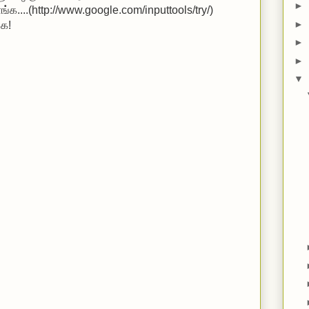
►
்க...
.(http://www.google.com/inputtools/try/)
►
்க!
►
►
▼