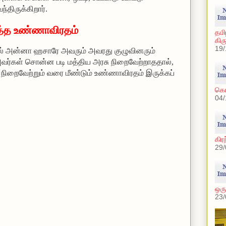
திருக்கிறார்.
்த உண்ணாவிரதம்
தமி
கிர
19/
ில் அன்னா ஹசாரே அவரும் அவரது குழுவினரும்
கள் சொன்ன படி மத்திய அரசு நிறைவேற்றாததால்,
ிறைவேற்றும் வரை மீண்டும் உண்ணாவிரதம் இருக்கப்
கொல
04/
கிர
29/
ஒரு 
23/