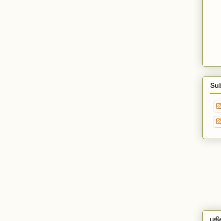
Su
பதி