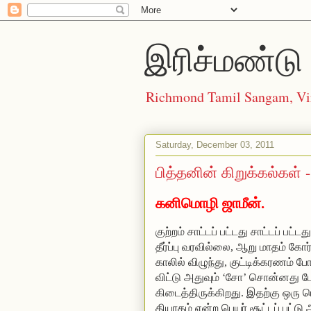
இரிச்மண்டு 
Richmond Tamil Sangam, Vi
Saturday, December 03, 2011
பித்தனின் கிறுக்கல்கள் -
கனிமொழி ஜாமீன்.
குற்றம் சாட்டப் பட்டது சாட்டப் பட
தீர்ப்பு வரவில்லை, ஆறு மாதம் க
காலில் விழுந்து, குட்டிக்கரணம் ப
விட்டு அதுவும் ‘சோ’ சொன்னது போல
கிடைத்திருக்கிறது.
இதற்கு ஒரு பெ
தியாகம் என்ற பெயர் சூட்டப் பட்டு