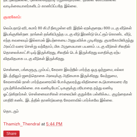
வாடிக்கையாளர்களிடம் காண்பிப்பதே இல்லை.
குமரகோம்:
வெம்பநாடு ஏரி,
சுமார்
80 கி.மீ நீளமுள்ள ஏரி. இதில்
ஏறக்குறைய 800 படகு வீடுகள்
இயங்குகின்றன.
நாங்கள் தங்கியிருந்த படகு வீடு இரண்டு பெட்ரூம் கொண்ட வீடு,
எந்த கவலையும் இல்லாமல் இயற்கையை அனுபவிக்க முடிகிறது.
குமரகோமிலிருந்து
அலப்பி வரை சென்று வந்தோம், மிக அருமையான பயணம்.
படகு வீடுகள் சிலதில்
தொலைக்காட்சி டிஷ் இருக்கிறது, சிலதில் டெக் இருக்கிறது வசதிக்கு ஏற்ப
விதவிதமாக படகு வீடுகள் இருக்கிறது.
சென்னை, பங்களூரு, மும்பய், கேரளா இவற்றில் பார்த்த ஒரு ஒற்றுமை, எல்லா
இடத்திலும் ஜனத்தொகை அளவுக்கு அதிகமாக இருக்கிறது.
வேற்றுமை,
கேரளாவில் நான் பார்த்தவரையில் போக்குவரத்து விதிகளை கூடுமானவரை மீற
முயற்சிக்கவில்லை.
சக வண்டியோட்டிகளுக்கு மரியாதை தந்து வண்டி
ஓட்டுகிறார்கள்.
சென்னைவாசிகள் சாலையின் குறுக்கே பள்ளிக்கூட குழந்தைகள்
மாதிரி கண்ட இடத்தில் தாண்டுவதை கேரளாவில் பார்க்கவே இல்லை.
தொடரும்
Thamizh_Thendral
at
5:44 PM
Share