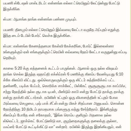
பயணி ஸ்டேஷன் மாஸ்டரிடம்: என்னங்க எல்லா ட்ரெயினும் லேட்டுன்னு போட்டு
இருக்கீங்க
ஸ்.மா:
ஆமாங்க நாங்க என்னங்க பண்ண முடியும்.
பயணி: தினமும் எல்லா ட்ரெயினும் இவ்வளவு லேட்டா வருதே அப்புறம் எதுக்கு
இந்த டைம் டேபிள் போர்ட் வெச்சு இருக்கீங்க.
ஸ்.மா: என்னங்க கேணத்தனமா கேள்வி கேக்கரீங்க, போர்ட் இல்லைன்னா
உங்களுக்கும் ஏன் எங்களுக்கும் ட்ரெயின் எவ்வளவு நேரம் லேட்டா வருதுன்னு எப்படி
தெரியும்.
காலை 5:20 க்கு எத்தனைக் கூட்டம் பாருங்கள்.
ஆனால் ஒரு நல்ல விஷயம்
நாங்க செல்ல இருந்த ஷதாப்தி எக்ஸ்ப்ரஸ் 6 மணிக்கு கிளம்ப வேண்டியது 6:10
க்கே கிளம்பி விட்டது.
ஒவ்வொருவருக்கும் ஒரு லிட்டர் சுத்திகரிக்கப் பட்ட
தண்ணீர், படிக்க பேப்பர், கொரிக்க சாக்லேட், பிஸ்கேட் சூசூசூசூடாக காப்பி/டீ,
சற்று நேரத்தில் நல்ல சூடாக டிபன், மீண்டும் காபி என்று போட்டு தாக்கு தாக்கு
என்று தாக்கி விட்டார்கள்.
ரயிலின் உட்புறம் ஒரு விமானத்தின் உட்புறம் போல
அவ்வளவு செழுமை, புஷ் பாக் சீட்ஸ் என்று மிகச் சிறப்பான அனுபவம்.
சொன்ன
நேரத்திற்கு 10 நிமிடம் தாமதமாக பங்களூரு வந்து சேர்ந்தோம்.
இங்கிருந்து
கிளம்பும் போதே என் சகோதரர், “இங்க ரொம்ப குளிரும் அதனால நல்ல
ஸ்வெட்டர், ஜாக்கெட் போட்டுண்டு வா, குழந்தைகளுக்கு தலைக்கு குல்லா,
மஃப்ளர் போட்டு கூட்டிக்கிட்டு வா” என்றார்.
ரயிலில் இருந்து இறங்கியதும், என்