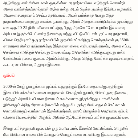
ஆடுகிறது.
என் சின்ன மகள் ஒரு சின்ன மர நாற்காலியை எடுத்துக் கொண்டு
அதை வாங்கித்தந்தால்தான் ஆச்சு என்று அடம் பிடிக்க, நமக்கு இந்திய வழிகளில்
அவளை சமாதானம் செய்ய தெரியாமல், அவள் பார்க்காத போது அந்த
நாற்காலியை மறைத்து வைக்க முயன்றது, அவள் அதைக் கண்டுபிடிக்க முயன்றது
என ஒரு 20-25 நிமிட விளையாட்டிற்கு பிறகு அவளே “போடா நாயே இவ்வளவு
அல்பமா இருக்கியே” என்ற நிலைக்கு வந்து, விட்டு விட்டாள்.
குட்டி மர நாற்காலி,
விலை தெரியுமா?
ஒரு நாற்காலியில் முதலில் உட்கார்ந்து கொள்ளுங்கள் ரூ.3500/-.
சாதாரண சின்ன நாற்காலிக்கு இத்தனை விலை என்பதைத் தாண்டி அதை எப்படி
சென்னை எடுத்துச் செல்வது அதை எப்படி அமெரிக்கா எடுத்துவருவது என்ற
கேள்விகள் நம்மை குடைய ஆரம்பிக்கிறது, அதை பிரித்து கோர்க்க முடியும் என்றால்
கூட பரவாயில்லை, அதுவும் இல்லை.
மும்பய்
2000-ல் சேஞ் ஓவருக்காக மும்பய் வந்ததற்கும் இப்போதைய விஜயத்திற்கும்
இடையில் எக்கச்சக்கமான மாற்றங்கள்.
கொஞ்சம் துபாய், சிங்கப்பூரை நினைவு
படுத்தும் அளவில் விமான நிலையம் கலக்கலாக இருக்கிறது.
டாக்ஸிக்கள்
இன்னமும் அதே சீரான வரிசையில் வந்து மீட்டருக்கு மேல் எதுவும் கேட்காமல்
கொடுத்தாலும் வாங்காமல் இருக்கிறார்கள்.
ஹூம் பிழைக்கத் தெரியாத கும்பல்.
விமான நிலையத்தின் அருகில் அதிகம் ஆட்டோக்களைப் பார்க்க முடியவில்லை.
இங்கு பார்த்தது நவி மும்பயில் ஒரு பெரிய மால், இரண்டு கோவில்கள், நெருலில்
மிக பிஸியான சாலையில் கொஞ்சம் பொருட்களை வாங்கியது இவ்வளவுதான்.