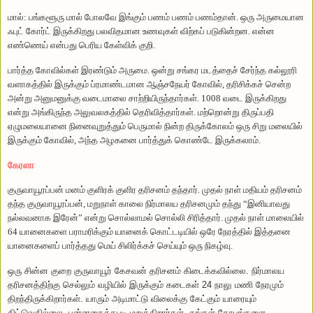
மால்: பங்களூரு மால் போலவே இங்கும் பணம் பணம் பணம்தான்.
ஒரு அருமையான
ஃபுட் கோர்ட் இருக்கிறது பலவிதமான உணவுகள் விற்கப் படுகின்றன.
என்ன
எண்ணெய் என்பது பெரிய கேள்விக் குறி.
பார்த்த கோவில்கள் இரண்டும் அருமை.
ஒன்று சங்கர மடத்தைச் சேர்ந்த கல்லூரி
வளாகத்தில் இருக்கும் ப்ரமாண்டமான ஆஞ்சநேயர் கோவில், தரிசிக்கச் சென்ற
அன்று அனுமனுக்கு வடைமாலை சாற்றியிருந்தார்கள்.
1008 வடை இருக்கிறது
என்று அங்கிருந்த அலுவலகத்தில் தெரிவித்தார்கள். மற்றொன்று திருப்பதி
ஏழுமலையானை நினைவுறுத்தும் பெருமால் நின்ற திருக்கோலம் ஒரு சிறு மலையில்
இருக்கும் கோவில், அந்த அழகனை பார்த்துக் கொண்டே இருக்கலாம்.
கேரளா
குருவாயூரப்பன் மனம் குளிரக் குளிர தரிசனம் தந்தார்.
முதல் நாள் மதியம் தரிசனம்
தந்த குருவாயூரப்பன், மறுநாள் காலை நிர்மாலய தரிசனமும் தந்து “இனியாவது
நல்லவனாக இரேன்” என்று சொல்லாமல் சொல்லி சிரித்தார்.
முதல் நாள் மாலையில்
64 யானைகளை பராமரிக்கும் யானைக் கொட்டடியில் ஒரே நேரத்தில் இத்தனை
யானைகளைப் பார்த்தது மெய் சிலிர்க்கச் செய்யும் ஒரு நிகழ்வு.
ஒரு சின்ன குறை குருவாயூர் கேசவன் தரிசனம் கிடைக்கவில்லை.
நிர்மாலய
தரிசனத்திற்கு செல்லும் வழியில் இருக்கும் கடைகள் 24 நாலு மணி நேரமும்
திறந்திருக்கிறார்கள்.
யாரும் அடிமாட்டு விலைக்கு கேட்கும் யாரையும்
திட்டுவதில்லை, புன்னகைத்தபடி மறுக்கிறார்கள்.
தங்கள் கோபங்களை