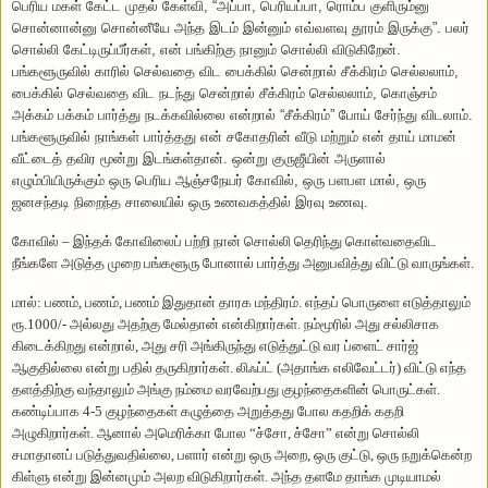
பெரிய மகள் கேட்ட முதல் கேள்வி, “அப்பா, பெரியப்பா, ரொம்ப குளிரும்னு
சொன்னான்னு சொன்னீயே அந்த இடம் இன்னும் எவ்வளவு தூரம் இருக்கு”.
பலர்
சொல்லி கேட்டிருப்பீர்கள், என் பங்கிற்கு நானும் சொல்லி விடுகிறேன்.
பங்களூருவில் காரில் செல்வதை விட பைக்கில் சென்றால் சீக்கிரம் செல்லலாம்,
பைக்கில் செல்வதை விட நடந்து சென்றால் சீக்கிரம் செல்லலாம், கொஞ்சம்
அக்கம் பக்கம் பார்த்து நடக்கவில்லை என்றால் “சீக்கிரம்” போய் சேர்ந்து விடலாம்.
பங்களூருவில் நாங்கள் பார்த்தது என் சகோதரின் வீடு மற்றும் என் தாய் மாமன்
வீட்டைத் தவிர மூன்று இடங்கள்தான்.
ஒன்று குருஜீயின் அருளால்
எழும்பியிருக்கும் ஒரு பெரிய ஆஞ்சநேயர் கோவில், ஒரு பளபள மால், ஒரு
ஜனசந்தடி நிறைந்த சாலையில் ஒரு உணவகத்தில் இரவு உணவு.
கோவில் – இந்தக் கோவிலைப் பற்றி நான் சொல்லி தெரிந்து கொள்வதைவிட
நீங்களே அடுத்த முறை பங்களூரு போனால் பார்த்து அனுபவித்து விட்டு
வாருங்கள்.
மால்: பணம், பணம், பணம் இதுதான் தாரக மந்திரம்.
எந்தப் பொருளை எடுத்தாலும்
ரூ.1000/- அல்லது அதற்கு மேல்தான் என்கிறார்கள்.
நம்மூரில் அது சல்லிசாக
கிடைக்கிறது என்றால், அது சரி அங்கிருந்து எடுத்துட்டு வர ப்ளைட் சார்ஜ்
ஆகுதில்லை என்று பதில் தருகிறார்கள்.
லிஃப்ட் (அதாங்க எலிவேட்டர்) விட்டு எந்த
தளத்திற்கு வந்தாலும் அங்கு நம்மை வரவேற்பது குழந்தைகளின் பொருட்கள்.
கண்டிப்பாக 4-5 குழந்தைகள் கழுத்தை அறுத்தது போல கதறிக் கதறி
அழுகிறார்கள்.
ஆனால் அமெரிக்கா போல “ச்சோ, ச்சோ” என்று சொல்லி
சமாதானப் படுத்துவதில்லை, பளார் என்று ஒரு அறை, ஒரு குட்டு, ஒரு நறுக்கென்ற
கிள்ளு என்று இன்னமும் அலற விடுகிறார்கள்.
அந்த தளமே தாங்க முடியாமல்