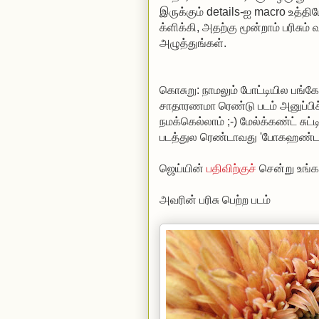
இருக்கும் details-ஐ macro உத்தி
க்ளிக்கி, அதற்கு மூன்றாம் பரிசும்
அழுத்துங்கள்.
கொசுறு: நாமலும் போட்டியில பங்கேத
சாதாரணமா ரெண்டு படம் அனுப்பிச்
நமக்கெல்லாம் ;-) மேல்க்கண்ட் சுட்
படத்துல ரெண்டாவது 'போகஹண்டாஸ்
ஜெய்யின்
பதிவிற்குச்
சென்று உங்க
அவரின் பரிசு பெற்ற படம்