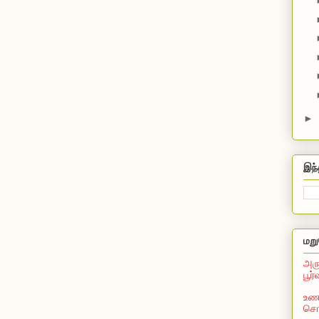
►
இந்
மறு
அரு
பூர
உணவ
சொல