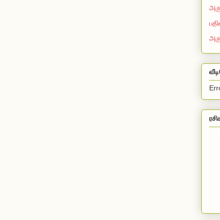
அரு
பதி
அர
வீட
Err
ரசி