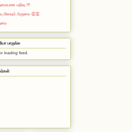
மையான பதிவு !!!
வு மிகவும் அருமை 👏👏
ுமை
ியோ பாருங்க
or loading feed.
கர்கள்