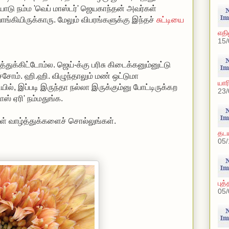
யோடு நம்ம 'வெப் மாஸ்டர்' ஜெயகாந்தன் அவர்கள்
 வாங்கியிருக்காரு. மேலும் விபரங்களுக்கு இந்தச்
சுட்டியை
எதி
15/
்துக்கிட்டோம்ல. ஜெய்-க்கு பரிசு கிடைக்கனும்னுட்டு
சோம். ஹி.ஹி. விழுந்தாலும் மண் ஒட்டுமா
யார
டியில், இப்படி இருந்தா நல்லா இருக்கும்னு போட்டிருக்கற
23/
 ஏரி' நம்மதுங்க.
ள் வாழ்த்துக்களைச் சொல்லுங்கள்.
தடய
05/
புத
05/