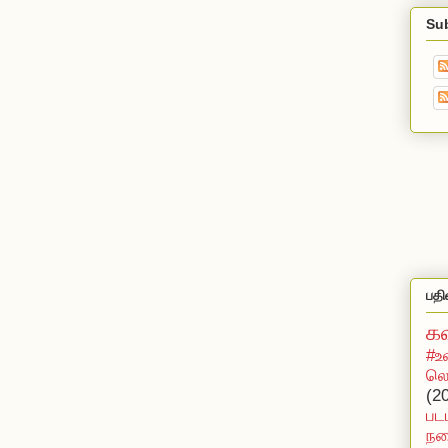
Su
பதி
க
#உ
லொ
(2
பட
நக