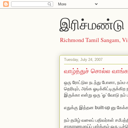
இரிச்மண்டு 
Richmond Tamil Sangam, Vi
Tuesday, July 24, 2007
வாழ்த்துச் சொல்ல வாங்
ஒரு ரோட்டுல நடந்து போனா, நம்ம 
தெரியும், அங்க ஓடிக்கிட்டிருக்கிற
இருக்கா என்று ஒரு 'ஓ' வோடு நம்
எதுக்கு இத்தன built-up னு கேக்கறீ
நம் தமிழ் வலைப் பதிவர்கள் சமீபத்த
சாதாரணமாய்ப் பார்க்கும் ஒரு ப