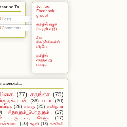
Join our
bscribe To
Facebook
group!
Posts
தமிழில் எழுத
Comments
(கூகுள் வழி)
சில
நிகழ்ச்சிகளின்
வீடியோ
தமிழில்
எழுதுவது
எப்படி...
வு வகைகள்...
விதை
(77)
சதங்கா
(75)
ள்ளூர்க்காரன்
(36)
படம்
(30)
ள்ளு
(28)
கதை
(25)
கவிநயா
0)
#குறளும்_பொருளும்
(17)
ம் பாரு கடி கேளு
(17)
ைச்சுவை
(16)
உதவி
(13)
கணிணி