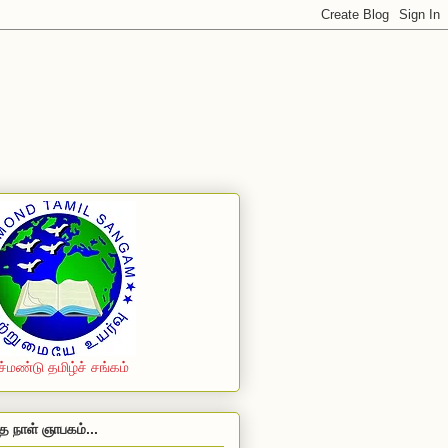
ச்மண்டு தமிழ்ச் சங்கம்
த நாள் ஞாபகம்...