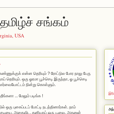
தமிழ்ச் சங்கம்
rginia, USA
க
கண்ணுக்குக் என்ன தெரியும் ? ரோட்டுல போர நாலு பேரு
 நாய் தெரியும். ஒரு ஓரமா பூச்செடி இருந்தா, ஓ பூச்செடி
 பார்வையோட்டம் நின்று கொள்ளும்.
இரி
ங்களா ... மேலும் படிங்க !
ில் ஒரு புகைப்படப் போட்டி நடத்தினார்கள். நாம்
அந்
ூச்செடியை, அதைவிட, தனியாய் ஒரு பூவை, அதனுள்