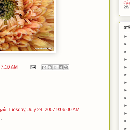
பித
28/
நாங
►
►
►
►
t
7:10 AM
►
►
►
►
►
►
தன்
Tuesday, July 24, 2007 9:06:00 AM
►
.
►
►