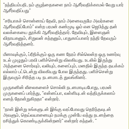
"நந்தியம்பதி, நம் குழந்தைகளை நாம் ஆசீர்வதிக்காமல் வேறு யார்
ஆசீர்வதிப்பது"
"சரியாகச் சொன்னாய் தேவி, நாம் அனைவருமே அவர்களை
ஆசீர்வதிப்போம்" என்ற பரமன் கண்மூடி ஓம் என ஜெபித்து தன்
வலக்கையை தூக்கி ஆசீர்வதித்தார். தேவியும், இளைஞன்
விநாயகனும், சிறுவன் கந்தனும், பாதுகாப்பாளர் நந்தி தேவரும்
ஆசீர்வதித்தனர்.
மீனாவுக்கும், ப்ரீதிக்கும் ஒரு கண நேரம் சில்லென்ற ஒரு உணர்வு
உடல் முழுதும் பரவி பளிச்சென்று விலகியது. உடலில் இருந்து
அத்தனை சொர்வும், வலியும், களைப்பும், மனதில் இருந்த தயக்கம்
எல்லாம் பட்டென்று விலகியது போல இருந்தது. பளிச்சென்று
இருவரும் சிரித்த படி நடனமாடத் துவங்கினர்.
முருகனின் லீலைகளைச் சொல்லி நடனமாடியபோது, பரமன்
முருகனைப் பார்த்து, "என்னப்பா, வள்ளியுடன் வந்திருக்கலாம்
எனத் தோன்றுகிறதா" என்றார்.
"நான் இன்று உங்களுடன் இங்கு வரப்போவது தெரிந்தவுடன்
அவளும், தெய்வயானையும் நமக்கு முன்பே வந்து நடனத்தை
ரசித்துக் கொண்டிருக்கின்றனர்" என்றார் கந்தன். "