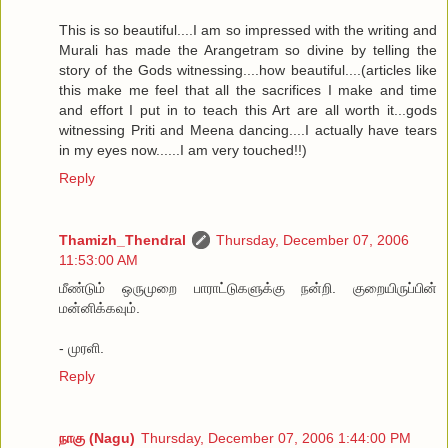
This is so beautiful....I am so impressed with the writing and
Murali has made the Arangetram so divine by telling the
story of the Gods witnessing....how beautiful....(articles like
this make me feel that all the sacrifices I make and time
and effort I put in to teach this Art are all worth it...gods
witnessing Priti and Meena dancing....I actually have tears
in my eyes now......I am very touched!!)
Reply
Thamizh_Thendral
Thursday, December 07, 2006
11:53:00 AM
மீண்டும் ஒருமுறை பாராட்டுகளுக்கு நன்றி. குறையிருப்பின்
மன்னிக்கவும்.
- முரளி.
Reply
நாகு (Nagu)
Thursday, December 07, 2006 1:44:00 PM