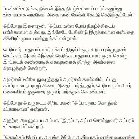
"மன்னிச்சிடுங்க, நீங்கள் இந்த நிகழ்ச்சியைப் பார்க்கனும்னு
உற்சாகமாக வந்தீங்க, அதை நான் கேள்வி கேட்டு கெடுத்துட்டேன்."
அப்போது இளைஞன், "அப்பா, உள்ள போய் நிகழ்ச்சியைப்
பார்க்கலாமா அல்லது, இங்கேயே பேசிண்டு இருக்கலாமா என்பதை
சீக்கிரம் முடிவு பண்ணுங்க" என்றான்.
பெரியவர் பாதுகாப்பாளர் பக்கம் திரும்பி ஒரு சிறிய புன்முறுவல்
செய்தார், அதன் அர்த்தம் தெரிந்த பாதுகாப்பாளர் ஓடிச் சென்று
இரட்டைக் கண்ணாடிக் கதவுகளைத் திறந்து அவர்களை
அழைத்துச் சென்றார்.
அவர்கள் உள்ளே நுழைந்ததும் அவர்கள் கண்ணில் பட்டது
கம்பீரமான நடராஜர் சிலை. அதைப் பார்த்ததும், பெரியவரும் அவர்
மனைவியும் ஒருவரை ஒருவர் பார்த்துக் கொண்டனர்.
அப்போது அவருடைய சிறிய மகன் "அப்பா, நாம கொஞ்சம்
உட்காரலாமா" என்றான்.
அதற்கு அவனுடைய அம்மா, "இருப்பா, அப்பா சொல்லுவார் அப்பரம்
உட்காரலாம்" என்றார்.
"கொஞ்சம் இருப்பா, அவங்க இப்போ ஆசீர்வாதம் வாங்க வருவாங்க