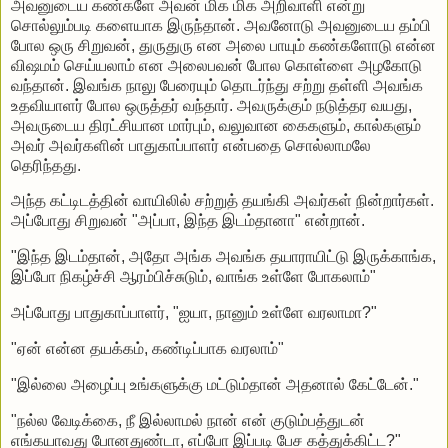
அவனுடைய கண்களே அவன் மிக மிக அறிவாளி என்று
சொல்லும்படி களையாக இருந்தான். அவனோடு அவனுடைய தம்பி
போல ஒரு சிறுவன், துருதுரு என அலை பாயும் கண்களோடு என்ன
விஷமம் செய்யலாம் என அலைபவன் போல கொள்ளை அழகோடு
வந்தான். இவங்க நாலு பேரையும் தொடர்ந்து சற்று தள்ளி அவங்க
உதவியாளர் போல ஒருத்தர் வந்தார். அவருக்கும் நடுத்தர வயது,
அவருடைய திரட்சியான மார்பும், வலுவான கைகளும், கால்களும்
அவர் அவர்களின் பாதுகாப்பாளர் என்பதை சொல்லாமலே
தெரிந்தது.
அந்த கட்டிடத்தின் வாயிலில் சற்றுத் தயங்கி அவர்கள் நின்றார்கள்.
அப்போது சிறுவன் "அப்பா, இந்த இடம்தானா" என்றான்.
"இந்த இடம்தான், அதோ அங்க அவங்க தயாராயிட்டு இருக்காங்க,
இப்போ நிகழ்ச்சி ஆரம்பிச்சுடும், வாங்க உள்ளே போகலாம்"
அப்போது பாதுகாப்பாளர், "ஐயா, நானும் உள்ளே வரலாமா?"
"ஏன் என்ன தயக்கம், கண்டிப்பாக வரலாம்"
"இல்லை அழைப்பு உங்களுக்கு மட்டும்தான் அதனால் கேட்டேன்."
"நல்ல வேடிக்கை, நீ இல்லாமல் நான் என் குடும்பத்துடன்
எங்கயாவது போனதுண்டா, எப்போ இப்படி பேச கத்துக்கிட்ட?"