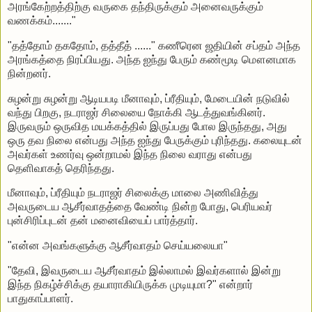
அரங்கேற்றத்திற்கு வருகை தந்திருக்கும் அனைவருக்கும்
வணக்கம்......."
"தத்தோம் தகதோம், தத்தீத் ......" கணீரென ஜதியின் சப்தம் அந்த
அரங்கத்தை நிரப்பியது. அந்த ஐந்து பேரும் கண்மூடி மௌனமாக
நின்றனர்.
சுழன்று சுழன்று ஆடியபடி மீனாவும், ப்ரீதியும், மேடையின் நடுவில்
வந்து பிறகு, நடராஜர் சிலையை நோக்கி ஆடத்துவங்கினர்.
இருவரும் ஒருவித மயக்கத்தில் இருப்பது போல இருந்தது, அது
ஒரு தவ நிலை என்பது அந்த ஐந்து பேருக்கும் புரிந்தது. கலையுடன்
அவர்கள் உணர்வு ஒன்றாமல் இந்த நிலை வராது என்பது
தெளிவாகத் தெரிந்தது.
மீனாவும், ப்ரீதியும் நடராஜர் சிலைக்கு மாலை அணிவித்து
அவருடைய ஆசீர்வாதத்தை வேண்டி நின்ற போது, பெரியவர்
புன்சிரிப்புடன் தன் மனைவியைப் பார்த்தார்.
"என்ன அவங்களுக்கு ஆசீர்வாதம் செய்யலையா"
"தேவி, இவருடைய ஆசீர்வாதம் இல்லாமல் இவர்களால் இன்று
இந்த நிகழ்ச்சிக்கு தயாராகியிருக்க முடியுமா?" என்றார்
பாதுகாப்பாளர்.