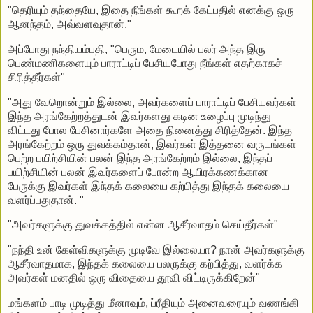
"தெரியும் தந்தையே, இதை நீங்கள் கூறக் கேட்பதில் எனக்கு ஒரு
ஆனந்தம், அவ்வளவுதான்."
அப்போது நந்தியம்பதி, "பெரும, மேடையில் பலர் அந்த இரு
பெண்மணிகளையும் பாராட்டிப் பேசியபோது நீங்கள் எதற்காகச்
சிரித்தீர்கள்"
"அது வேறொன்றும் இல்லை, அவர்களைப் பாராட்டிப் பேசியவர்கள்
இந்த அரங்கேற்றத்துடன் இவர்களது கடின உழைப்பு முடிந்து
விட்டது போல பேசினார்களே அதை நினைத்து சிரித்தேன். இந்த
அரங்கேற்றம் ஒரு துவக்கம்தான், இவர்கள் இத்தனை வருடங்கள்
பெற்ற பயிற்சியின் பலன் இந்த அரங்கேற்றம் இல்லை, இந்தப்
பயிற்சியின் பலன் இவர்களைப் போன்ற ஆயிரக்கணக்கான
பேருக்கு இவர்கள் இந்தக் கலையை கற்பித்து இந்தக் கலையை
வளர்ப்பதுதான். "
"அவர்களுக்கு துவக்கத்தில் என்ன ஆசீர்வாதம் செய்தீர்கள்"
"நந்தி உன் கேள்விகளுக்கு முடிவே இல்லையா? நான் அவர்களுக்கு
ஆசீர்வாதமாக, இந்தக் கலையை பலருக்கு கற்பித்து, வளர்க்க
அவர்கள் மனதில் ஒரு விதையை தூவி விட்டிருக்கிறேன்"
மங்களம் பாடி முடித்து மீனாவும், ப்ரீதியும் அனைவரையும் வணங்கி