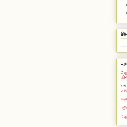
இந்
மறு
அரு
பூர
உணவ
சொல
அரு
பதி
அர