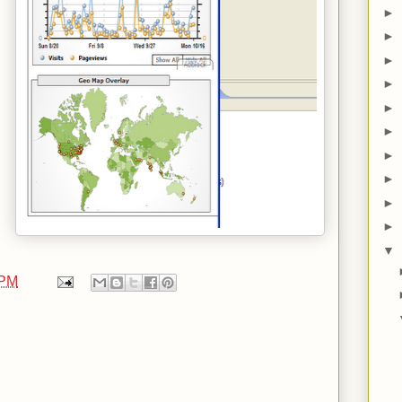
►
►
►
►
►
►
►
►
►
►
▼
 PM