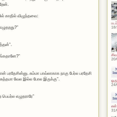
றேன்.
ல் காதில் விழுந்தவை:
படம
 எழுதறது?"
18/
த்தன்".
சிவ
ீங்கதானே?"
20/
தான் பரதேசின்னு. சும்மா பாவ்லாகாக நாகு பேர்ல பரதேசி
 சுத்தமா வேல இல்ல போல இருக்கு".
ஒர
24/
 பெயர்ல எழுதராரே"
என
31/