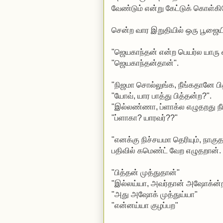
வேண்டும் என்று கேட்டுக் கொள்கி
சென்ற வார இறுதியில் ஒரு பூஜையி
"ஜெயகாந்தன் என்ற பெயர்ல யாரு
"ஜெயகாந்தன்தான்".
"நிஜமா சொல்லுங்க, நீங்கதானே பி
"யோவ், யார பாத்து பித்தன்ற?".
"இல்லண்ணா, ப்ளாக்ல எழுதறது ந
"ப்ளாகா? யாரவர்??"
"எனக்கு நிச்சயமா தெரியும், நாகு
பதிவில் கமெண்ட் வேற எழுதறான்.
"பித்தன் முத்துதான்"
"இல்லய்யா, அவர்தான் அஷோக்ன்ற
"அது அஷோக் முத்துய்யா"
"என்னய்யா குழப்பற"