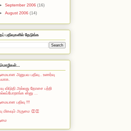
►
September 2006
(16)
►
August 2006
(14)
தப் பதிவுகளில் தேடுங்க
மொழிகள்...
மையான அனுபவ பதிவு.. உணர்வு
்வமாக.
ு விடுதி அல்லது தோசை பற்றி
்லப்போறாங்க ன்னு ...
மையான பதிவு !!!
வு மிகவும் அருமை 👏👏
ுமை