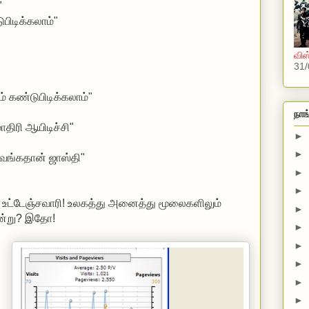
"
ுபிடிக்கலாம்"
விஸ
31/
ம் கண்டுபிடிக்கலாம்"
நாங
ாதிரி ஆயிடிச்சி"
►
►
வங்கதான் ஜாஸ்தி"
►
►
 உட்டேஞ்சவாரி! உலகத்து அனைத்து மூலைகளிலும்
►
சான்று? இதோ!
►
►
►
►
►