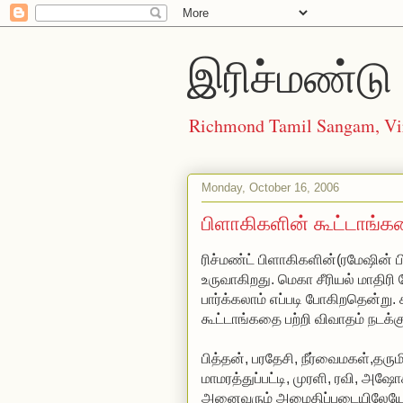
இரிச்மண்டு 
Richmond Tamil Sangam, Vi
Monday, October 16, 2006
பிளாகிகளின் கூட்டாங்க
ரிச்மண்ட் பிளாகிகளின்(ரமேஷின் ப
உருவாகிறது. மெகா சீரியல் மாதி
பார்க்கலாம் எப்படி போகிறதென்று. 
கூட்டாங்கதை பற்றி விவாதம் நடக்கு
பித்தன், பரதேசி, நீர்வைமகள்,தரும
மாமரத்துப்பட்டி, முரளி, ரவி, அஷ
அனைவரும் அமைதிப்படையிலேயே த