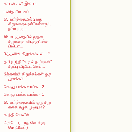
கம்பன் கவி இன்பம்
மனிதாபிமானம்
55 வார்த்தையில் 2வது
சிறுகதைவரன்"என்னது!,
நம்ம ராஜ...
55 வார்த்தையில் முதல்
சிறுகதை 'விபத்து'நல்ல
பிஸியா...
பித்தனின் கிறுக்கல்கள் - 2
தமிழ் பற்றி "கூகுல் நடப்புகள்"
சிறப்பு வீடியோ செய்...
பித்தனின் கிறுக்கல்கள் ஒரு
துவக்கம்.
கொலு பாக்க வாங்க - 2
கொலு பாக்க வாங்க - 1
55 வார்த்தைகளில் ஒரு சிறு
கதை எழுத முடியுமா?
காந்தி கோவில்
அக்டோபர் மாத லொள்ளு
மொழி(கள்)