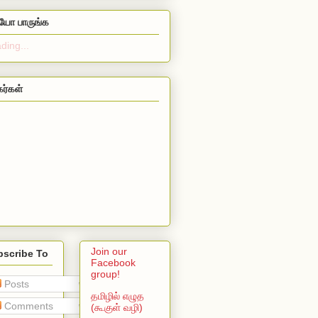
ியோ பாருங்க
ding...
கர்கள்
Join our
bscribe To
Facebook
group!
Posts
தமிழில் எழுத
Comments
(கூகுள் வழி)