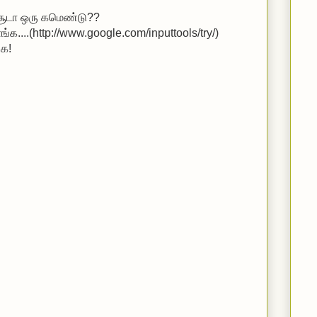
 சூடா ஒரு கமெண்டு??
்க...
.(http://www.google.com/inputtools/try/)
்க!