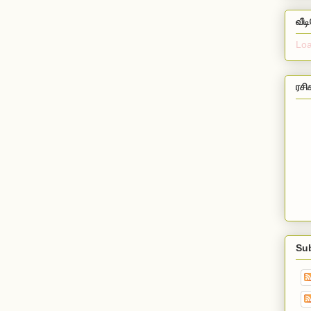
வீட
Loa
ரசி
Su