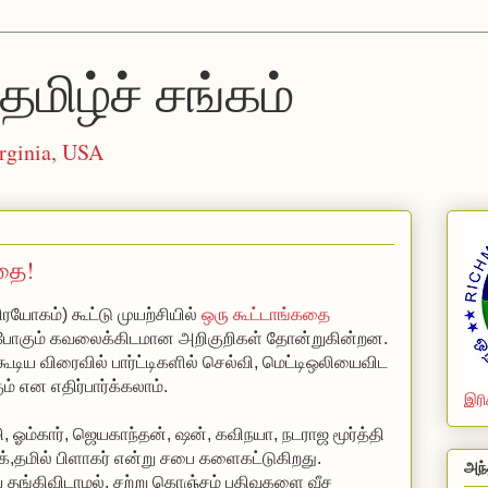
தமிழ்ச் சங்கம்
rginia, USA
தை!
ிரயோகம்) கூட்டு முயற்சியில்
ஒரு கூட்டாங்கதை
ரி போகும் கவலைக்கிடமான அறிகுறிகள் தோன்றுகின்றன.
கூடிய விரைவில் பார்ட்டிகளில் செல்வி, மெட்டிஒலியைவிட
ம் என எதிர்பார்க்கலாம்.
இரி
ி, ஓம்கார், ஜெயகாந்தன், ஷன், கவிநயா, நடராஜ மூர்த்தி
ோக்,தமில் பிளாகர் என்று சபை களைகட்டுகிறது.
அந்
ங்கிவிடாமல், சற்று கொஞ்சம் பதிவுகளை வீச