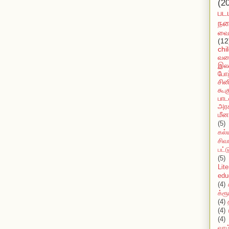
(2
பட
நக
வைர
(12
chi
வல
இலக
போற
சின
கூக
பாட
அரச
மீன
(5)
கல்
சிவ
பட்
(5)
Lit
edu
(4)
க்ரூ
(4)
(4)
(4)
வாழ