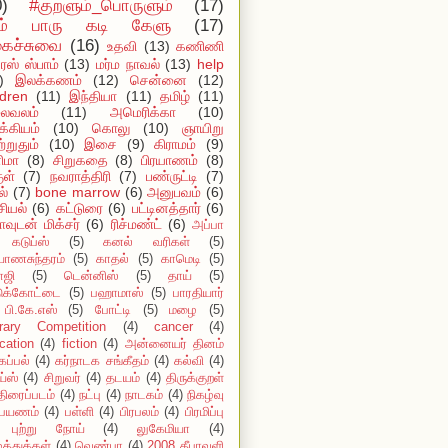
0)
#குறளும்_பொருளும்
(17)
ம் பாரு கடி கேளு
(17)
ைச்சுவை
(16)
உதவி
(13)
கணிணி
ஸ் ஸ்பாம்
(13)
மர்ம நாவல்
(13)
help
)
இலக்கணம்
(12)
சென்னை
(12)
ldren
(11)
இந்தியா
(11)
தமிழ்
(11)
ைவலம்
(11)
அமெரிக்கா
(10)
்கியம்
(10)
கொலு
(10)
ஞாயிறு
்றுதும்
(10)
இசை
(9)
கிராமம்
(9)
ிமா
(8)
சிறுகதை
(8)
பிரயாணம்
(8)
ுள்
(7)
நவராத்திரி
(7)
பண்ருட்டி
(7)
ல்
(7)
bone marrow
(6)
அனுபவம்
(6)
ியல்
(6)
கட்டுரை
(6)
பட்டினத்தார்
(6)
ாவுடன் மிக்சர்
(6)
ரிச்மண்ட்
(6)
அப்பா
கடுப்ஸ்
(5)
கனல் வரிகள்
(5)
யாணசுந்தரம்
(5)
காதல்
(5)
காமெடி
(5)
ாஜி
(5)
டென்னிஸ்
(5)
தாய்
(5)
டுக்கோட்டை
(5)
பஹாமாஸ்
(5)
பாரதியார்
பி.கே.எஸ்
(5)
போட்டி
(5)
மழை
(5)
erary Competition
(4)
cancer
(4)
cation
(4)
fiction
(4)
அன்னையர் தினம்
கப்பல்
(4)
கர்நாடக சங்கீதம்
(4)
கல்வி
(4)
ய்ஸ்
(4)
சிறுவர்
(4)
தடயம்
(4)
திருக்குறள்
திரைப்படம்
(4)
நட்பு
(4)
நாடகம்
(4)
நிகழ்வு
பயணம்
(4)
பள்ளி
(4)
பிரபலம்
(4)
பிரமிப்பு
புற்று நோய்
(4)
லுகேமியா
(4)
்த்துக்கள்
(4)
வெண்பா
(4)
2008 தீபாவளி