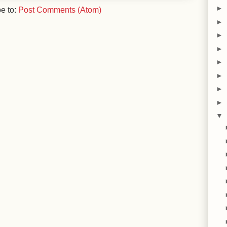
►
e to:
Post Comments (Atom)
►
►
►
►
►
►
►
▼