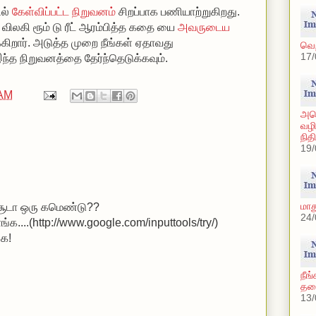
ில்
கேள்விப்பட்ட நிறுவனம்
சிறப்பாக பணியாற்றுகிறது.
ு விலகி ரூம் டு ரீட் ஆரம்பித்த கதை யை
அவருடைய
கிறார். அடுத்த முறை நீங்கள் ஏதாவது
வெ
17/
த நிறுவனத்தை தேர்ந்தெடுக்கவும்.
 AM
அமெ
வழி
நித
19/
மாத
 சூடா ஒரு கமெண்டு??
24/
்க...
.(http://www.google.com/inputtools/try/)
்க!
நீங
தலை
13/