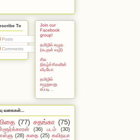
Join our
bscribe To
Facebook
group!
Posts
தமிழில் எழுத
Comments
(கூகுள் வழி)
சில
நிகழ்ச்சிகளின்
வீடியோ
தமிழில்
எழுதுவது
எப்படி...
வு வகைகள்...
விதை
(77)
சதங்கா
(75)
ள்ளூர்க்காரன்
(36)
படம்
(30)
ள்ளு
(28)
கதை
(25)
கவிநயா