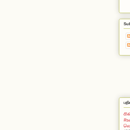
Su
பதி
க
#உ
லொ