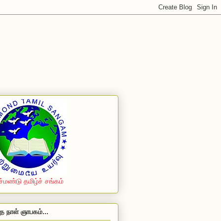
ச்மண்டு தமிழ்ச் சங்கம்
த நாள் ஞாபகம்...