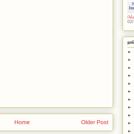
பித
02/
நாங
►
►
►
►
►
►
►
►
►
Home
Older Post
►
►