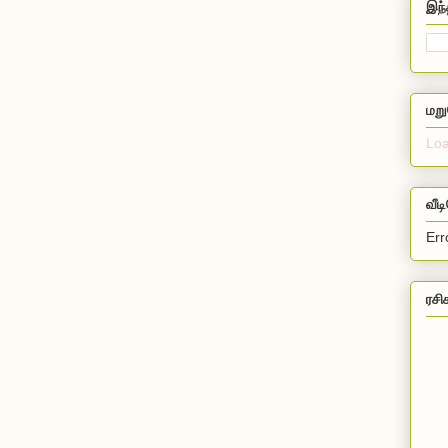
இந்
மறு
Loa
வீட
Err
ரசி