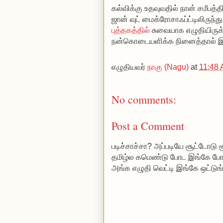
கல்விக்கு உதவுவதில் நான் சமீபத்த
ஜான் வுட் மைக்ரோசாஃப்ட்டிலிருந்த
புத்தகத்தில்
சுவையாக எழுதியிருக்
நன்கொடையளிக்க நினைத்தால் இந்
எழுதியவர்
நாகு (Nagu)
at
11:48
No comments:
Post a Comment
படிச்சாச்சா? அப்படியே சூட்டோடு
தமிழ்ல கமெண்டு போட
இங்கே போங
அங்க எழுதி வெட்டி இங்கே ஒட்டுங