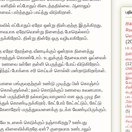
எளிதில் எப்போதும் கிடைத்ததில்லை. ஆனாலும்
பதி
் பார்த்ததும் பாய்ந்து விடுகிறான்.
க
ில் எப்போதும் ஏதோ ஒன்று தின்பதற்கு இருக்கிறது.
#உ
 சுவையாக ஏதோவொன்று நினைத்த போதெல்லாம்
லொ
ருக்கிறோம். தின்று தின்றே ஒரு வழியாகிறோம்.
(2
பட
ை ஏதோ நேரத்தை வீணடிக்கும் ஒன்றாக நினைத்து
நக
ுறைத்துக் கொண்டோம். உடலுக்குத் தேவையான ஓய்வைக்
வைர
(12
 உணவை உள்ளே தள்ளி பெருத்துப் போய் விடுகிறோம்.
chi
இந்தப் போக்கை சரி செய்யச் சொல்லி மன்றாடுகிறார்கள்.
வல
இலக
போற
் மாலை மங்குவதற்குள் உண்டு முடித்து பின் கொஞ்சம்
சின
க்கம் கொள்ளுங்கள்; நலம் கொடுக்கும் உணவை கவனமாக,
கூக
 மருந்தின்றி நல்வாழ்வு வாழலாம் என ஒரு முழு நீள
பாட
அரச
் கொண்டிருக்கிறார். கேட்போர் கேட்கட்டும், கேட்டு
மீன
். கேளாதோர் மருத்துவமனைக்கு நடக்க வேண்டியிருக்கும்.
(5)
கல்
சிவ
ே உடலைக் கெடுக்கும் நஞ்சாகிறது? உண்பது
பட்
ங்கு விளைவிக்கிறதே ஏன்? குறைவாக உண்டாலும்
(5)