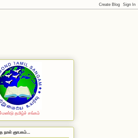
ச்மண்டு தமிழ்ச் சங்கம்
த நாள் ஞாபகம்...