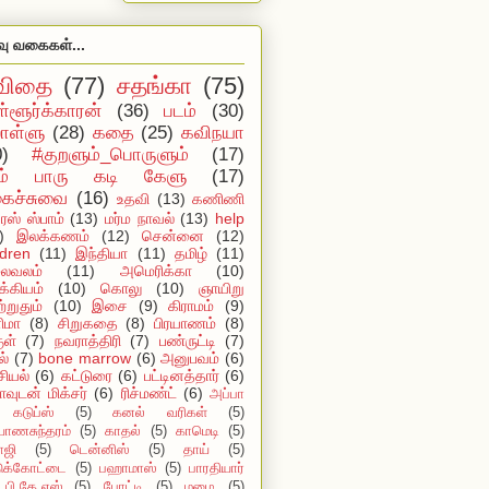
வு வகைகள்...
விதை
(77)
சதங்கா
(75)
ள்ளூர்க்காரன்
(36)
படம்
(30)
ள்ளு
(28)
கதை
(25)
கவிநயா
0)
#குறளும்_பொருளும்
(17)
ம் பாரு கடி கேளு
(17)
ைச்சுவை
(16)
உதவி
(13)
கணிணி
ஸ் ஸ்பாம்
(13)
மர்ம நாவல்
(13)
help
)
இலக்கணம்
(12)
சென்னை
(12)
ldren
(11)
இந்தியா
(11)
தமிழ்
(11)
ைவலம்
(11)
அமெரிக்கா
(10)
்கியம்
(10)
கொலு
(10)
ஞாயிறு
்றுதும்
(10)
இசை
(9)
கிராமம்
(9)
ிமா
(8)
சிறுகதை
(8)
பிரயாணம்
(8)
ுள்
(7)
நவராத்திரி
(7)
பண்ருட்டி
(7)
ல்
(7)
bone marrow
(6)
அனுபவம்
(6)
ியல்
(6)
கட்டுரை
(6)
பட்டினத்தார்
(6)
ாவுடன் மிக்சர்
(6)
ரிச்மண்ட்
(6)
அப்பா
கடுப்ஸ்
(5)
கனல் வரிகள்
(5)
யாணசுந்தரம்
(5)
காதல்
(5)
காமெடி
(5)
ாஜி
(5)
டென்னிஸ்
(5)
தாய்
(5)
டுக்கோட்டை
(5)
பஹாமாஸ்
(5)
பாரதியார்
பி.கே.எஸ்
(5)
போட்டி
(5)
மழை
(5)