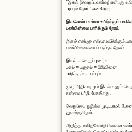
"இகல் (வெறுப்புணர்வு) என்பது 
பரப்பும் நோய்" என்கிறார்.
இகலென்ப எல்லா உயிர்க்கும் பகலெ
பண்பின்மை பாரிக்கும் நோய்
இகல் என்பது எல்லா உயிர்க்கும் பக
பண்பின்மையைப் பரப்பும் நோய்
இகல் = வெறுப்புணர்வு
பகல் = பகுதல் = பிரிவினை
பாரிக்கும் = பரப்பும்
முழு அதிகாரமும் இகல் எனும் வெறு
நன்மை பற்றி பேசுகிறது.
வெறுப்பை ஒழிக்க முடியாமல் போன
துவங்குகிறார்.
அடுத்த மனிதனோடு பிளவை உண்டாக்கி, சமூகத்தில் நீதியைக் குலைக்கும் சிந்தனைகள்,
வேறுபாடுகள், வெறுப்பு என்பன நோய்களேதான