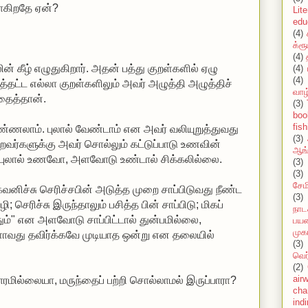
லாகிறதே ஏன்?
Lit
edu
(4)
க்ரூ
(4)
ன் கீழ் எழுதுகிறார். அதன் பத்து குறள்களில் ஏழு
(4)
(4)
த்தட்ட எல்லா குறள்களிலும் அவர் அழுத்தி அழுத்திச்
வாழ
ைத்தான்.
(3)
boo
fish
உண்ணலாம். புலால் வேண்டாம் என அவர் வலியுறுத்துவது
(3)
்றவர்களுக்கு அவர் சொல்லும் கட்டுப்பாடு உணவின்
ஆங்
 புலால் உணவோ, அளவோடு உண்டால் சிக்கலில்லை.
(3)
(3)
சேமி
 கவனிச்சு செரிச்சபின் அடுத்த முறை சாப்பிடுவது நீண்ட
(3)
செரிச்சு இருந்தாலும் பசித்த பின் சாப்பிடு; மிகப்
நாட
தும்" என அளவோடு சாப்பிட்டால் துன்பமில்லை,
பயண
முக
ஆளாவது தவிர்க்கவே முடியாத ஒன்று என தலையில்
(3)
வெர
(2)
air
மில்லையா, மருந்தைப் பற்றி சொல்லாமல் இருப்பாரா?
cha
ind