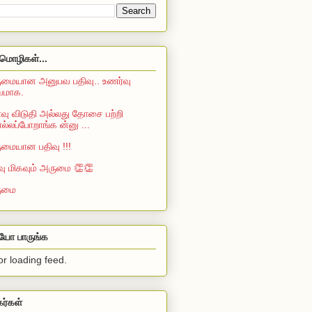
மொழிகள்...
மையான அனுபவ பதிவு.. உணர்வு
்வமாக.
ு விடுதி அல்லது தோசை பற்றி
்லப்போறாங்க ன்னு ...
மையான பதிவு !!!
வு மிகவும் அருமை 👏👏
ுமை
ியோ பாருங்க
or loading feed.
கர்கள்