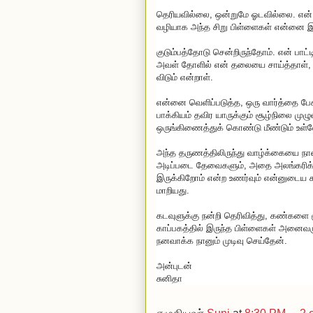
தெரியவில்லை, ஒன்றுமே ஓடவில்லை. என் 
வழியாக அந்த சிறு பிள்ளைகள் என்னை இனம
குடும்பத்தோடு சென்றிருந்தோம். என் பாட்
அவள் தோளில் என் தலையை சாய்த்தாள், 
விடும் என்றாள்.
என்னை வெளிப்படுத்த, ஒரு வார்த்தை பேச
பாக்கியம் தவிர யாருக்கும் சூழ்நிலை 
ஒருங்கிணைத்துக் கொண்டு மீண்டும் உள்
அந்த தருணத்திலிருந்து வாழ்க்கையை நான் 
அடிப்படை தேவைகளும், அதை அலங்கரிக்க
இருக்கிறோம் என்ற உணர்வும் என்னுடைய
மாறியது.
கடவுளுக்கு நன்றி தெரிவித்து, கண்களை ம
காப்பகத்தில் இருந்த பிள்ளைகள் அனைவர
நனவாக்க நானும் முடிவு செய்தேன்.
அன்புடன்
சுனிதா