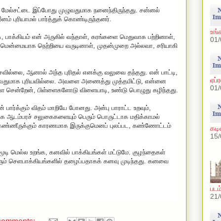
மேல்சட்டை இப்போது முழுவதுமாக நனைந்திருந்தது. சன்னல்
் புரியாமல் பார்த்துக் கொண்டிருந்தனர்.
உங்
டி, பாக்கியம் என் அருகில் வந்தாள், கரங்களை மெதுவாக பற்றினாள்,
01/
மென்மையாக நெற்றியை வருடினாள், முதன்முறை அல்லவா, சரியாகி
வில்லை, ஆனால் அந்த புரிதல் எனக்கு வலுவை தந்தது. என் பாட்டி,
ஏப்
முழுவதுமாக புரியவில்லை. அவளை அணைத்து முத்தமிட்டு, என்னை
01/
ளே சென்றேன், பிள்ளைகளோடு விளையாடி, உண்டு பொழுது கழிந்தது.
பார்க்கும் விதம் மாறியே போனது. அன்பு பாராட்ட உறவும்,
 ஆடம்பரச் சலுகைகளையும் பெரும் பொருட்டாக மதிக்காமல்
 கண்ணீருக்கும் காரணமாக இருக்குமெனப் புலப்பட, கண்ணோட்டம்
கடி
15/
ூடி மெல்ல உறங்க, கனவில் பாக்கியங்கள் மட்டுமே. குழந்தைகள்
ும் செளபாக்கியங்களில் தழைப்பதாகக் கனவு முடிந்தது. கனவை
படம
21/