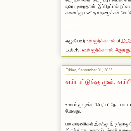
ஒரே முறைதான், இப்பிறப்பில் நம்மைப் போலவே எல்ல
களைந்து மனிதம் தழைக்கச் செய்
--------
எழுதியவர்
உள்ளூர்க்காரன்
at
12:
Labels:
#உள்ளூர்க்காரன்
,
#குறளு
Friday, September 01, 2023
சாப்பாட்டுக்கு முன், சாப்ப
உலகம் முழுக்க "பெரிய" நோயாக ம
போவது.
பல காரணிகள் இதற்கு இருந்தாலு
இருக்கிறது. உணவுப் பற்றாக்கு