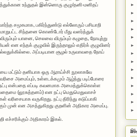
►
►
►
லோரும் பசியாறி
►
்
►
►
ல்லதுக்கில்லை. அப்படியான சூழல் உருவாவதை நோய்
►
►
►
►
►
►
சையாக வருகிறது. நட்பு திரிந்து கடுப்பாகி
►
வெறுப்பு தோன்றுவது பகை உண்டாகும் முன் என அசத்துகிறது குறளின் அதிகார அமைப்பு.
►
்றி எச்சரிக்கும் அதிகாரம் இகல்.
இந்