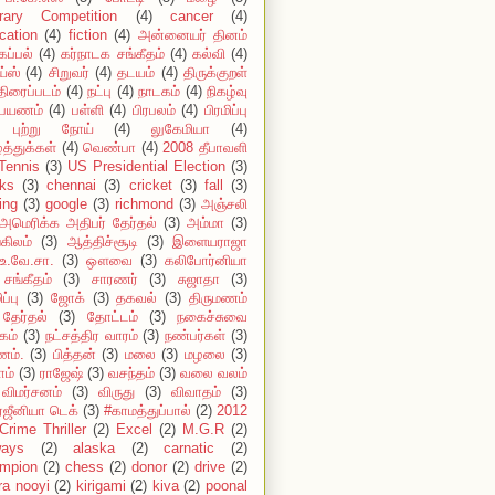
erary Competition
(4)
cancer
(4)
cation
(4)
fiction
(4)
அன்னையர் தினம்
கப்பல்
(4)
கர்நாடக சங்கீதம்
(4)
கல்வி
(4)
ய்ஸ்
(4)
சிறுவர்
(4)
தடயம்
(4)
திருக்குறள்
திரைப்படம்
(4)
நட்பு
(4)
நாடகம்
(4)
நிகழ்வு
பயணம்
(4)
பள்ளி
(4)
பிரபலம்
(4)
பிரமிப்பு
புற்று நோய்
(4)
லுகேமியா
(4)
்த்துக்கள்
(4)
வெண்பா
(4)
2008 தீபாவளி
Tennis
(3)
US Presidential Election
(3)
ks
(3)
chennai
(3)
cricket
(3)
fall
(3)
ing
(3)
google
(3)
richmond
(3)
அஞ்சலி
அமெரிக்க அதிபர் தேர்தல்
(3)
அம்மா
(3)
கிலம்
(3)
ஆத்திச்சூடி
(3)
இளையராஜா
உ.வே.சா.
(3)
ஔவை
(3)
கலிபோர்னியா
சங்கீதம்
(3)
சாரணர்
(3)
சுஜாதா
(3)
ப்பு
(3)
ஜோக்
(3)
தகவல்
(3)
திருமணம்
தேர்தல்
(3)
தோட்டம்
(3)
நகைச்சுவை
கம்
(3)
நட்சத்திர வாரம்
(3)
நண்பர்கள்
(3)
ம்.
(3)
பித்தன்
(3)
மலை
(3)
மழலை
(3)
ாம்
(3)
ராஜேஷ்
(3)
வசந்தம்
(3)
வலை வலம்
விமர்சனம்
(3)
விருது
(3)
விவாதம்
(3)
்ஜீனியா டெக்
(3)
#காமத்துப்பால்
(2)
2012
Crime Thriller
(2)
Excel
(2)
M.G.R
(2)
ways
(2)
alaska
(2)
carnatic
(2)
mpion
(2)
chess
(2)
donor
(2)
drive
(2)
ira nooyi
(2)
kirigami
(2)
kiva
(2)
poonal