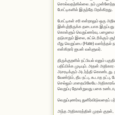
சொல்வதற்கில்லை. நம் முன்னேற்றத்துக்கான உந்துதல் இன்னொரு குழு/தனி-மனிதப்
போட்டிகளில் இருந்தே பிறக்கிறது.
போட்டிகள் சரி என்றாலும் ஒரு அறிவார்ந்த சமூகமாக, பகிர்ந்துண்டு எல்
இன்புற்றிருக்க தடையாக இருப்பது மாறுபட்ட சிந்தனை கொண்டோர் மீது வளர்த்துக
கொள்ளும் வெறுப்ணர்வு. பழைமை விரும்பும் யானை, செலவை விரும்பும் கழுதை, நோயுற்று
தடுமாறும் இலை, சுட்டெரிக்கும் சூரியன் என எந்தக் குழுவில் இருந்தாலும் எதிர்க் குழுவினர்
மீது வெறுப்பை (Hate) வளர்த்தல் ந
என்கிறார் ஐயன் வள்ளுவர்.
திருக்குறளில் நட்பியல் எனும் பகுதியை மட்டும் தனியாக ஒரு ஆராய்ச்சி நூலாகவே
பதிப்பிக்க முடியும். அதன் அதிகார வரிசை அமைப்பும், உள்ளடக்கமும் ஆழ்ந்து படிப்போரை
அசரடிக்கும் அடர்த்தி கொண்டது. நட்பு என்பதை எப்படி கவனமாக அமைத்துக்கொள்ள
வேண்டும், தீய நட்பு, கூடாத நட்பு, பேதைமை (லூசுத்தனம்) என நட்பு மெதுமெதுவாசச்
செல்லும் பாதையிலேயே அதிகாரங்கள் வரி
வெறுப்புணர்வு துளிர்விடுவதைப் பற
அந்த அதிகாரத்தின் முதல் குறள்,