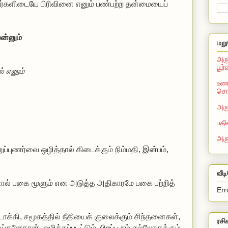
உயிர்களிடையே பிரிவினை எனும் பண்பற்ற தன்மையைப்
ன்னும்
மறு
அரு
பூர
ல் எனும்
உணவ
சொல
அரு
பதி
அர
ப்புணர்வை ஒழித்தால் கிடைக்கும் நிம்மதி, இன்பம்,
வீட
ால் பகை மூளும் என அடுத்த அதிகாரமே பகை பற்றித்
Err
ரசி
். ஒழிக்கப்படட்டும். பிறப்பு நம் எல்லோருக்கும்