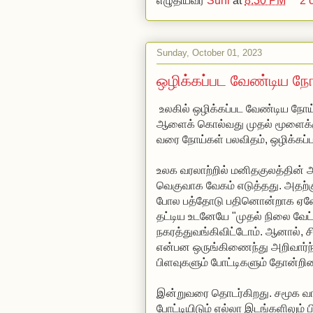
எழுதியவர்
Suni
at
8:30 PM
2 
Sunday, October 01, 2023
ஒழிக்கப்பட வேண்டிய நோ
உலகில் ஒழிக்கப்பட வேண்டிய நோய்கள் 
ஆளைக் கொல்வது முதல் மூளைக்குள்
வரை நோய்கள் பலவிதம், ஒழிக்கப்ப
உலக வரலாற்றில் மனிதகுலத்தின் அதிகாரம் (Dominance) நாம் சிந்திக்கத் துவங்கிய பின்
வெகுவாக வேகம் எடுத்தது. அதற்கு முன்பு நாம் 
போல பத்தோடு பதினொன்றாக ஏனோதானோ என்றே இருந்திரு
தட்டிய உடனேயே "முதல் நிலை வேட்டையாடி" (Apex predator) ஆ
நகரத்துவங்கிவிட்டோம். ஆனால், சிந்தனை, நினைவாற்றல், அதை ஒ
என்பன ஒருங்கிணைந்து அறிவார்ந்த (Cognitive) குழுவாக நாம் மாறிய போது ந
பிளவுகளும் ப
இன்றுவரை தொடர்கிறது. சமூக வாழ்விலும், அரசியலிலும், நாம் இன்னொரு மனிதனுடன்
போட்டியிடும் எல்லா இடங்களிலும் பிளவுகள் நீக்கமற உள்ளது. அதைத் தவறு என்றும்