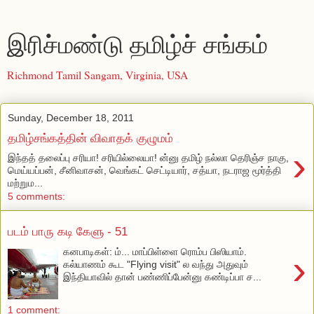
இரிச்மண்டு தமிழ்ச் சங்கம்
Richmond Tamil Sangam, Virginia, USA
Sunday, December 18, 2011
தமிழ்சங்கத்தின் விவாதக் குழுமம்
›
இந்தத் தலைப்பு சரியா! சரியில்லையா! ன்னு தமிழ் நல்லா தெரிஞ்ச நாகு,
மெய்யப்பன், சீனிவாசன், வெங்கட் செட்டியார், சத்யா, நடராஜ மூர்த்தி
மற்றும...
5 comments:
படம் பாரு கடி கேளு - 51
கனபாடிகள்: ம்... மாப்பிள்ளை ரொம்ப பிஸியாம்.
›
கல்யாணம் கூட "Flying visit" ல வந்து அதுவும்
இந்தியாவில் தான் பண்ணிப்பேன்னு கண்டிப்பா ச...
1 comment: