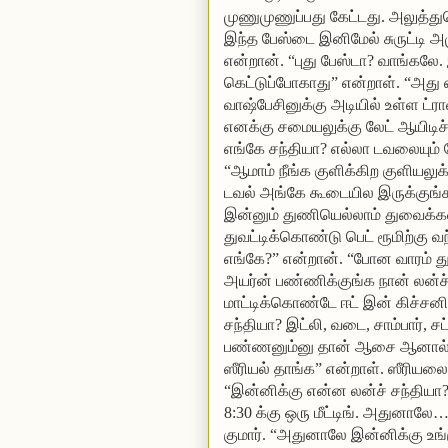
முணுமுணுப்பது கேட்டது. அலுத்து
இந்த பேஸ்டை இனிமேல் சுருட்டி அம
என்றான். “புது பேஸ்டா? வாங்கலே.
கெட்டுப்போகாது” என்றாள். “அது எ
வாஷ்பேசினுக்கு அடியில் உள்ள ட்ர
எனக்கு சமையலுக்கு லேட் ஆயிடிச
எங்கே சந்தியா? எல்லா டவலையும் 
“ஆமாம் நீங்க குளிக்கிற குளியலுக
டவல் அங்கே கூடையில இருக்கு
இன்னும் துணியெல்லாம் துவைக்கல்
துவட்டிக்கொண்டு பெட் ரூமிற்கு வந்
எங்கே?” என்றான். “போன வாரம் த
அயர்ன் பண்ணிக்குங்க நான் லன்ச
மாட்டிக்கொண்டே ஈட் இன் கிச்சனில
சந்தியா? இட்லி, வடை, சாம்பார், 
பண்ணனும்னு தான் ஆசை ஆனால் சாம்
ஸீரியல் தாங்க” என்றாள். ஸீரியல
“இன்னிக்கு என்ன லன்ச் சந்தியா?”
8:30 க்கு ஒரு மீட்டிங். அதுனால
குமார். “அதுனாலே இன்னிக்கு உங்ள