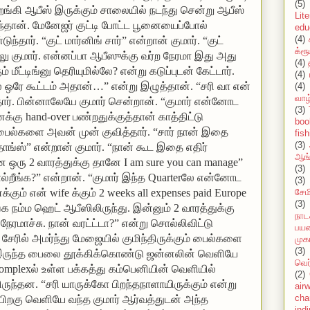
(5)
கி ஆபீஸ் இருக்கும் சாலையில் நடந்து சென்று ஆபீஸ்
Lit
ந்தான். மேனேஜர் குட்டி போட்ட பூனையைப்போல்
edu
(4)
்தார். “குட் மார்னிங் சார்” என்றான் குமார். “குட்
க்ரூ
லு குமார். என்னப்பா ஆபீஸுக்கு வர்ற நேரமா இது அது
(4)
மீட்டிங்னு தெரியுமில்லே? என்று கடுப்புடன் கேட்டார்.
(4)
லே ஒரே கூட்டம் அதான்…” என்று இழுத்தான். “சரி வா என்
(4)
வாழ
ார். பின்னாலேயே குமார் சென்றான். “குமார் என்னோட
(3)
உனக்கு hand-over பண்றதுக்குத்தான் காத்திட்டு
boo
 பைல்களை அவன் முன் குவித்தார். “சார் நான் இதை
fish
(3)
 தாங்ஸ்” என்றான் குமார். “நான் கூட இதை எதிர்
ஆங்
 ஒரு 2 வாரத்துக்கு தானே I am sure you can manage”
(3)
ல்றீங்க?” என்றான். “குமார் இந்த Quarterலே என்னோட
(3)
் என் wife க்கும் 2 weeks all expenses paid Europe
சேமி
(3)
ங்க நம்ம ஹெட் ஆபீஸிலிருந்து. இன்னும் 2 வாரத்துக்கு
நாட
 நேரமாச்சு. நான் வரட்ட்டா?” என்று சொல்லிவிட்டு
பயண
 சேரில் அமர்ந்து மேஜையில் குமிந்திருக்கும் பைல்களை
முக
(3)
க இருந்த பைலை தூக்கிக்கொண்டு ஜன்னலின் வெளியே
வெர
complexல் உள்ள பக்கத்து கம்பெனியின் வெளியில்
(2)
ிருந்தன. “சரி யாருக்கோ பிறந்தநாளாயிருக்கும் என்று
air
cha
பிறகு வெளியே வந்த குமார் ஆர்வத்துடன் அந்த
ind