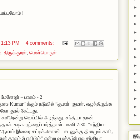
►
ரப்புவோம் !
►
►
►
►
t
1:13 PM
4 comments:
►
்
,
திருக்குறள்
,
மென்பொருள்
►
►
►
►
►
மேனேஜர் – பாகம் - 2
►
s Kumar” க்கும் நடுவில் “குமார், குமார், எழுந்திருங்க
►
ங்கோ குரல் கேட்டது.
►
ல் சுளீரென்று வெய்யில் அடித்தது. சந்தியா தான்
்தாள். கடிகாரத்தைப்பார்த்தான். மணி 7:30. “சந்தியா
. “ஆமாம் இவரை கட்டிக்கொண்ட கடனுக்கு தினமும் காபி,
இந்
என் காலம் போயிடும்” என்று வழக்கம்போல சந்தியா