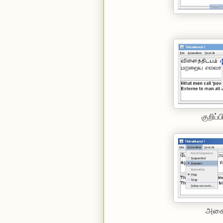
குறிப்
அசைவூ