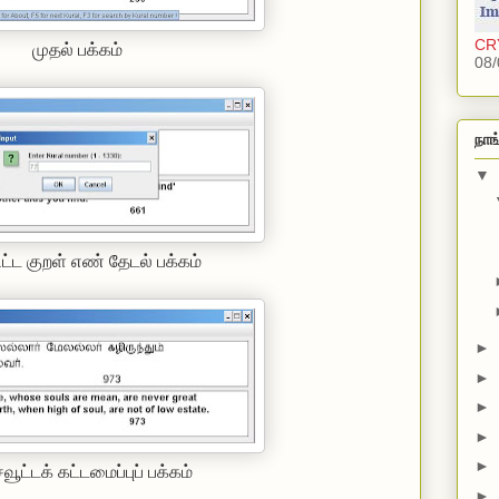
CRY
முதல் பக்கம்
08/
நாங
▼
பிட்ட குறள் எண் தேடல் பக்கம்
►
►
►
►
►
ட்டக் கட்டமைப்புப் பக்கம்
►