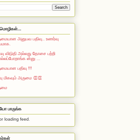
மொழிகள்...
மையான அனுபவ பதிவு.. உணர்வு
்வமாக.
ு விடுதி அல்லது தோசை பற்றி
்லப்போறாங்க ன்னு ...
மையான பதிவு !!!
வு மிகவும் அருமை 👏👏
ுமை
ியோ பாருங்க
or loading feed.
கர்கள்