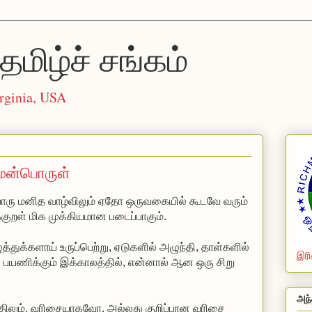
தமிழ்ச் சங்கம்
rginia, USA
மென்பொருள்
ொரு மனித வாழ்விலும் ஏதோ ஒருவகையில் கூடவே வரும்
்குறள் மிக முக்கியமான படைப்பாகும்.
துக்களாய் உருப்பெற்று, ஏடுகளில் அழுந்தி, தாள்களில்
இரி
் பயணிக்கும் இக்காலத்தில், என்னால் ஆன ஒரு சிறு
அந்
்திலும், வரிசையாகவோ, அல்லது குறிப்பான வரிசை