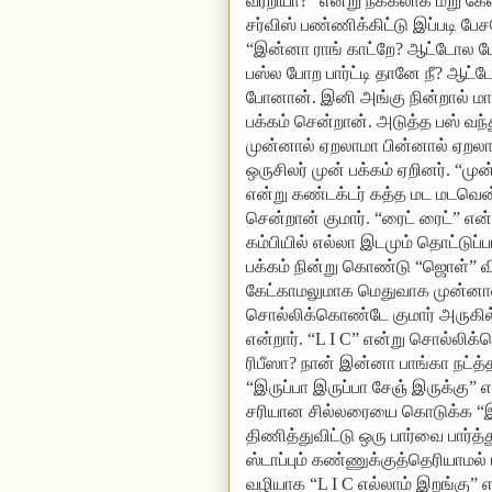
வர்றியா?” என்று நக்கலாக மறு கேள
சர்விஸ் பண்ணிக்கிட்டு இப்படி பே
“இன்னா ராங் காட்றே? ஆட்டோல போ
பஸ்ல போற பார்ட்டி தானே நீ? ஆட்
போனான். இனி அங்கு நின்றால் மானம
பக்கம் சென்றான். அடுத்த பஸ் வந்த
முன்னால் ஏறலாமா பின்னால் ஏறல
ஒருசிலர் முன் பக்கம் ஏறினர். “
என்று கண்டக்டர் கத்த மட மடவென்
சென்றான் குமார். “ரைட் ரைட்” என
கம்பியில் எல்லா இடமும் தொட்டுப்
பக்கம் நின்று கொண்டு “ஜொள்” வி
கேட்காமலுமாக மெதுவாக முன்னால் ந
சொல்லிக்கொண்டே குமார் அருகில்
என்றார். “L I C” என்று சொல்லிக்
ரிபீஸா? நான் இன்னா பாங்கா நட்த
“இருப்பா இருப்பா சேஞ் இருக்கு”
சரியான சில்லரையை கொடுக்க “இந்
திணித்துவிட்டு ஒரு பார்வை பார்த்த
ஸ்டாப்பும் கண்ணுக்குத்தெரியாமல்
வழியாக “L I C எல்லாம் இறங்கு” என