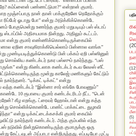
்வி கேட்டான் ஆட்டோ ட்ரைவர். “என்னப்பா பப்ளிக்
சறே? கம்ப்ளைன் பண்ணட்டுமா?“ என்றான் குமார்.
ற மூஞ்சப்பாரு நான் தான் பாக்குறேனே நெதோக்கும்
பதி
டோ ரிப்பேர் ஓடாது போ” என்று அடுக்கிக்கொண்டே
க
் போகுமென்று உணர்ந்த குமார் மறுபடியும் பஸ் ஸ்டாப்
#உ
ு ஸ்டாப்பில் அதிசயமாக நின்றது. அதிலும் கூட்டம்.
லொ
ாமா என்று குமார் எண்ணிக்கொண்டிருக்கையில்
(2
முன்னால ஏறின சாவுகிராக்கியெல்லாம் பின்னால வாங்க”
பட
று முண்டியடித்துக்கொண்டு பின் பக்கம் ஏறி பஸ்ஸினுள்
நக
்று சொல்லிய கண்டக்டர் நகர பஸ்ஸும் நகர்ந்தது. “பஸ்
வைர
பாருங்க” என்று கிண்டலாக கண்டக்டர் கூவ லேடீஸ் ஸீட்
(12
chi
ட்டுக்கொண்டிருந்த மூன்று காலேஜ் மணிகளும் கேட்டும்
வல
கர்ந்தனர். “டிக்கட் டிக்கட்” என்று
இலக
 வந்த கண்டக்டர் “இன்னா சார் எங்கே போவணும்”
போற
சின
கொண்டே 10 ரூபாயை குமார் கண்டக்டரிடம் நீட்ட “டென்
கூக
்தறேன்? கீழ எறங்கு. ட்ரைவர் ஹோல்டான் என்று கத்த
பாட
அரச
 என்று சொல்லிக்கொண்டே பாண்ட் பாக்கட்டை துழாவி
மீன
தா” என்று டிக்கட்டைக்கசக்கி குமார் கையில்
(5)
ுவிட்டு நகர்ந்தார் கண்டக்டர். அந்த கும்பலில் எந்த
கல்
 பஸ் நடுவில் நின்றுகொண்டிருந்த குமாருக்கு ஒரு
சிவ
பட்
்று கேட்டவுடன் அப்பாடா என்றிருந்தது. எப்படியோ முட்டி