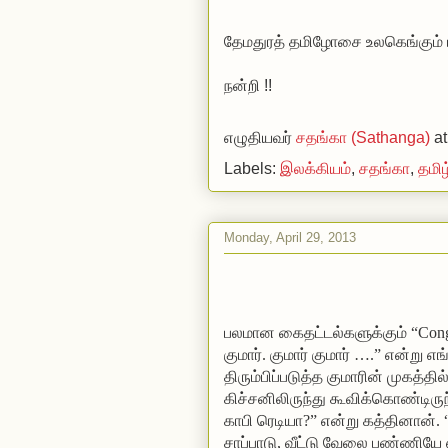
தேமதுரத் தமிழோசை உலகெங்கும் ப
நன்றி !!
எழுதியவர்
சதங்கா (Sathanga)
a
Labels:
இலக்கியம்
,
சதங்கா
,
தமிழ
Monday, April 29, 2013
பலமான கைதட்டல்களுக்கும் “Congrat
குமார். குமார் குமார் ….” என்று எ
திரும்பிப்படுத்த குமாரின் முகத்தி
கிச்சனிலிருந்து கூவிக்கொண்டிருந
காபி ரெடியா?” என்று கத்தினான்
சாப்பாடு, வீட்டு வேலை பண்ணியே 