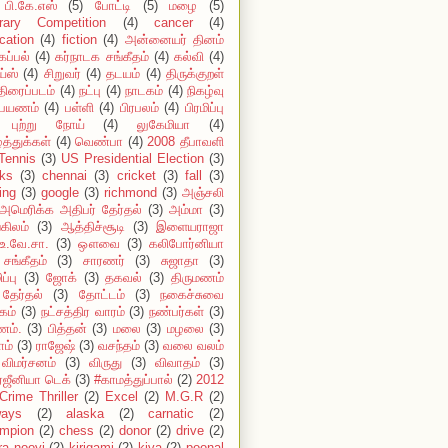
பி.கே.எஸ்
(5)
போட்டி
(5)
மழை
(5)
erary Competition
(4)
cancer
(4)
cation
(4)
fiction
(4)
அன்னையர் தினம்
கப்பல்
(4)
கர்நாடக சங்கீதம்
(4)
கல்வி
(4)
ய்ஸ்
(4)
சிறுவர்
(4)
தடயம்
(4)
திருக்குறள்
திரைப்படம்
(4)
நட்பு
(4)
நாடகம்
(4)
நிகழ்வு
பயணம்
(4)
பள்ளி
(4)
பிரபலம்
(4)
பிரமிப்பு
புற்று நோய்
(4)
லுகேமியா
(4)
்த்துக்கள்
(4)
வெண்பா
(4)
2008 தீபாவளி
Tennis
(3)
US Presidential Election
(3)
ks
(3)
chennai
(3)
cricket
(3)
fall
(3)
ing
(3)
google
(3)
richmond
(3)
அஞ்சலி
அமெரிக்க அதிபர் தேர்தல்
(3)
அம்மா
(3)
கிலம்
(3)
ஆத்திச்சூடி
(3)
இளையராஜா
உ.வே.சா.
(3)
ஔவை
(3)
கலிபோர்னியா
சங்கீதம்
(3)
சாரணர்
(3)
சுஜாதா
(3)
ப்பு
(3)
ஜோக்
(3)
தகவல்
(3)
திருமணம்
தேர்தல்
(3)
தோட்டம்
(3)
நகைச்சுவை
கம்
(3)
நட்சத்திர வாரம்
(3)
நண்பர்கள்
(3)
ம்.
(3)
பித்தன்
(3)
மலை
(3)
மழலை
(3)
ாம்
(3)
ராஜேஷ்
(3)
வசந்தம்
(3)
வலை வலம்
விமர்சனம்
(3)
விருது
(3)
விவாதம்
(3)
்ஜீனியா டெக்
(3)
#காமத்துப்பால்
(2)
2012
Crime Thriller
(2)
Excel
(2)
M.G.R
(2)
ways
(2)
alaska
(2)
carnatic
(2)
mpion
(2)
chess
(2)
donor
(2)
drive
(2)
ira nooyi
(2)
kirigami
(2)
kiva
(2)
poonal