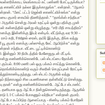
 வெள்ளரிக்காய, வெங்காயம் கட் பண்ணி போட்டிருக்கியா?
த ஸாண்ட்விச் நல்லா இருக்காதுங்க”. என்றாள். “ஆமாம்
றான். “பீனட் பட்டர் ஜெல்லி ஸாண்ட்விச்சுங்க” என்று
ை குமார் கையில் திணித்தாள்.” “தாங்க்ஸ் சந்தியா”
ருகில் சென்று அவள் உதட்டில் ஒன்று பதிக்கு முன்
வள் கன்னத்தில் ஒன்று விழுந்தது. “சரி மீதி சாயந்திரம்”
எனக்கு இன்னிக்கு இயர் என்டிங். வீட்டுக்கு வர 9:30 –
 ரசம் கறி, Fridgeல் ரைஸ், தயிர் இருக்கு, நீங்க வந்து
 ஸீ யூ குமார் எனக்கு பஸ்ஸுக்கு லேட் ஆயிடுச்சு” என்று
ாள் சந்தியா. வீட்டை பூட்டிக்கொண்டு
Su
. இன்னும் 30 நிமிடத்தில் மேனேஜருடன் மீட்டிங்.
 என்று எண்ணிக்கொண்டே பஸ் ஸ்டாப்பை நோக்கி
ஒரே கும்பல். 8:00 மணி பஸ் ஒரு பக்கம் சாய்ந்து கொண்டே
் தொங்கிக்கொண்டு வரும் சிலரின் செருப்புகள் ரோட்டில்
்துகொண்டிருந்தது. பஸ் ஸ்டாப் அருகில் வந்து
ன்றும் நிற்காமலும் சில பயணிகளை தள்ளிவிட்டு சென்றது.
ளவு தான்” என்று எண்ணிக்கொண்டே ஆட்டோ ஸ்டாண்ட்
. தனியாக ஒரு ஆட்டோ நின்றுகொண்டிருந்தது. ஆருகில்
ு L I C பக்கம் போகணும் வர்றியா” என்றான் குமார்.
ு “ஆட்டோ கூப்பிடுற ஆளைப்பாரு - கிண்டி பக்கம் போறேன்