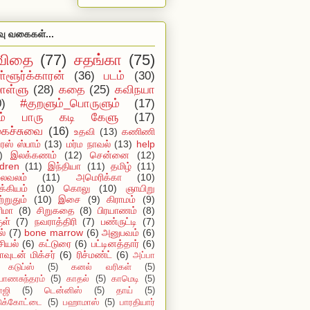
வு வகைகள்...
விதை
(77)
சதங்கா
(75)
ள்ளூர்க்காரன்
(36)
படம்
(30)
ள்ளு
(28)
கதை
(25)
கவிநயா
0)
#குறளும்_பொருளும்
(17)
ம் பாரு கடி கேளு
(17)
ைச்சுவை
(16)
உதவி
(13)
கணிணி
ஸ் ஸ்பாம்
(13)
மர்ம நாவல்
(13)
help
)
இலக்கணம்
(12)
சென்னை
(12)
ldren
(11)
இந்தியா
(11)
தமிழ்
(11)
ைவலம்
(11)
அமெரிக்கா
(10)
்கியம்
(10)
கொலு
(10)
ஞாயிறு
்றுதும்
(10)
இசை
(9)
கிராமம்
(9)
ிமா
(8)
சிறுகதை
(8)
பிரயாணம்
(8)
ுள்
(7)
நவராத்திரி
(7)
பண்ருட்டி
(7)
ல்
(7)
bone marrow
(6)
அனுபவம்
(6)
ியல்
(6)
கட்டுரை
(6)
பட்டினத்தார்
(6)
ாவுடன் மிக்சர்
(6)
ரிச்மண்ட்
(6)
அப்பா
கடுப்ஸ்
(5)
கனல் வரிகள்
(5)
யாணசுந்தரம்
(5)
காதல்
(5)
காமெடி
(5)
ாஜி
(5)
டென்னிஸ்
(5)
தாய்
(5)
டுக்கோட்டை
(5)
பஹாமாஸ்
(5)
பாரதியார்