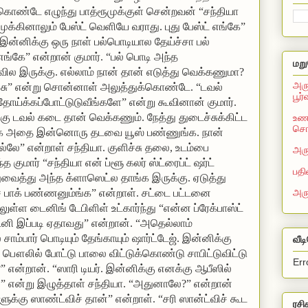
கொண்டே எழுந்து பாத்ரூமுக்குள் சென்றவன் “சந்தியா
ுக்கினாலும் பேஸ்ட் வெளியே வராது. புது பேஸ்ட் எங்கே”
 இன்னிக்கு ஒரு நாள் பல்பொடியால தேய்ச்சா பல்
ங்கே” என்றான் குமார். “பல் பொடி அந்த
மறு
ாவில இருக்கு. எல்லாம் நான் தான் எடுத்து வெக்கணுமா?
அரு
்சு” என்று சொன்னாள் அலுத்துக்கொண்டே. “டவல்
பூர
தோய்க்கப்போட்டுடுவீங்களே” என்று கூவினான் குமார்.
்கு டவல் கடை தான் வெக்கணும். நேத்து துடைச்சுக்கிட்ட
உணவ
சொல
ங்க அதை இன்னொரு தடவை யூஸ் பண்ணுங்க. நான்
லே” என்றாள் சந்தியா. குளிச்சு தலை, உடம்பை
அரு
த குமார் “சந்தியா என் ப்ளூ கலர் ஸ்ட்ரைப்ட் ஷர்ட்
பதி
ுவைத்து அந்த க்ளாஸெட்ல தாங்க இருக்கு. ஏடுத்து
அர
் பாக் பண்ணனும்ங்க” என்றாள். சட்டை பட்டனை
ுள்ள டைனிங் டேபிளிள் உட்கார்ந்து “என்ன ப்ரேக்பாஸ்ட்
சட்னி இப்படி ஏதாவது” என்றான். “அதெல்லாம்
பார் பொடியும் தேங்காயும் ஷார்ட்டேஜ். இன்னிக்கு
வீட
ை பௌலில் போட்டு பாலை விட்டுக்கொண்டு சாபிட்டுவிட்டு
Err
 என்றான். “ஸாரி டியர். இன்னிக்கு எனக்கு ஆபீஸில்
ே…” என்று இழுத்தாள் சந்தியா. “அதுனாலே?” என்றான்
ுக்கு ஸாண்ட்விச் தான்” என்றாள். “சரி ஸான்ட்விச் கூட
ரசி