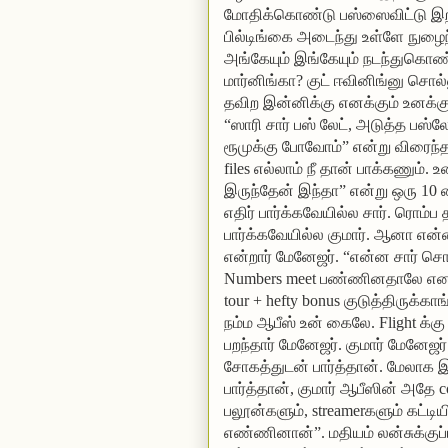
மோதிக்கொண்டு பஸ்ஸைவிட்டு இறங்
பில்டிங்கை அடைந்து உள்ளே நுழை
அங்கேயும் இங்கேயும் நடந்துகொண்டுந
மார்னிங்கா? குட் ஈவினிங்னு சொல்
தவிற இன்னிக்கு எனக்கும் உனக்கும் 
“ஸாரி சார் பஸ் லேட், அடுத்த பஸ்
ரூமுக்கு போவோம்” என்று விரைந்த
files எல்லாம் நீ தான் பாக்கணும். 
இருந்தேன் இந்தா” என்று ஒரு 10
எதிர் பார்க்கவேயில்ல சார். ரொம்ப
பார்க்கவேயில்ல குமார். ஆனா என்ன
என்றார் மேனேஜர். “என்ன சார் சொ
Numbers meet பண்ணினதாலே எனக்கும
tour + hefty bonus குடுத்திருக்கா
நம்ம ஆபீஸ் உன் கைலே. Flight க்கு
பறந்தார் மேனேஜர். குமார் மேனேஜர்
சோகத்துடன் பார்த்தான். மேலா
பார்த்தான், குமார் ஆபீஸின் அதே 
பலூன்களும், streamerகளும் கட்டிய
எண்ணினான்”. மதியம் லன்சுக்குப்