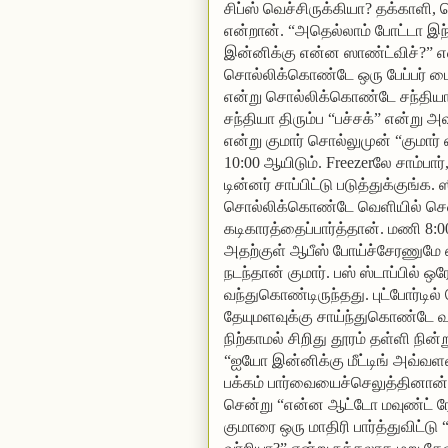
சிப்ஸ் வெச்சிருக்கியா? தக்காளி,
என்றான். “அதெல்லாம் போட்டா இந்
இன்னிக்கு என்ன ஸாண்ட்விச்?” என்
சொல்லிக்கொண்டே ஒரு பேப்பர் பைய
என்று சொல்லிக்கொண்டே சந்தியா அ
சந்தியா திரும்ப “பச்சக்” என்று அ
என்று குமார் சொல்லுமுன் “குமார் 
10:00 ஆயிடும். Freezerலே சாம்பார்,
டின்னர் சாப்பிட்டு படுத்துக்குங்க.
சொல்லிக்கொண்டே வெளியில் சென்ற
கடிகாரத்தைப்பார்த்தான். மணி 8:00
அதற்குள் ஆபீஸ் போய்ச்சேரணுமே
நடந்தான் குமார். பஸ் ஸ்டாப்பில் 
வந்துகொண்டிருந்தது. புட்போர்டில
தேயுமளவுக்கு சாய்ந்துகொண்டே வந
நிற்காமல் சிறிது தூரம் தள்ளி நி
“ஐயோ இன்னிக்கு மீட்டிங் அவ்வ
பக்கம் பார்வையைச்செலுத்தினான்
சென்று “என்ன ஆட்டோ மவுண்ட் ரோட
குமாரை ஒரு மாதிரி பார்த்துவிட்ட