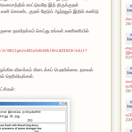
வகாசத்தில் காட்டுவதே இத் திருக்குறள்
ட்ட எண் கொண்ட குறள் தேடும் ஆற்றலும் இதில் கண்டு
மீன
26/
பொருளை தரவிறக்கம் செய்து உங்கள் கணிணியில்
ஹை
/d/0B1IgmJn4B1eSdG40blRnLWZEN28/edit?
(இர
01/
ங்கில விளக்கம் கிடைக்கப் பெற‌வில்லை. தகவல்
ில் தெரிவியுங்கள்.
சுவ
தமி
்சிகள்:
26/
உயி
23/