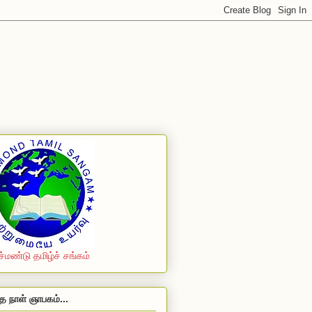
ச்மண்டு தமிழ்ச் சங்கம்
த நாள் ஞாபகம்...