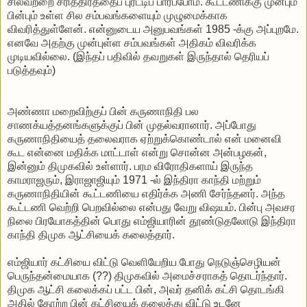
சிலவற்றை சரித்திரத்தைப் புரட்டிப் பார்ப்போம். கூட்டணிக்கு முன்பும்
பின்பும் உள்ள சில சம்பவங்களையும் முழுமைக்காக
விவரித்துள்ளேன். என்னுடைய அனுபவங்கள் 1985 -க்கு அப்புறமே.
எனவே அதற்கு முன்புள்ள சம்பவங்கள் அதிகம் விவரிக்க
முடியவில்லை. (இந்தப் பதிவில் தவறுகள் இருந்தால் தெரியப்
படுத்தவும்)
அண்ணா மறைவிற்குப் பின் கருணாநிதி பல
சாணக்யத்தனங்களுக்குப் பின் முதல்வரானார். அப்போது
கருணாநிதியைத் தலைவராக ஏற்றுக்கொண்டால் என் மனைவி
கூட என்னை மதிக்க மாட்டாள் என்று சொன்ன அன்பழகன்,
இன்னும் திமுகவில் உள்ளார். பரம விரோதிகளாய் இருந்த
காமராஜரும், இராஜாஜியும் 1971 -ல் இந்திரா காந்தி மற்றும்
கருணாநிதியின் கூட்டணியை எதிர்க்க அணி சேர்ந்தனர். அந்த
கூட்டணி வெற்றி பெறவில்லை என்பது வேறு விஷயம். பின்பு அவசர
நிலை பிரயோகத்தின் பொது எம்ஜியாரின் தூண்டுதலோடு இந்திரா
காந்தி திமுக ஆட்சியைக் கலைத்தார்.
எம்ஜியார் கட்சியை விட்டு வெளியேறிய போது நெடுஞ்செழியன்
பெருந்தன்மையாக (??) திமுகவில் அமைச்சராகத் தொடர்ந்தார்.
திமுக ஆட்சி கலைக்கப் பட்ட பின், அவர் தனிக் கட்சி தொடங்கி
அதில் தோற்ற பின் கட்சியைக் கலைத்து விட்டு உடனே