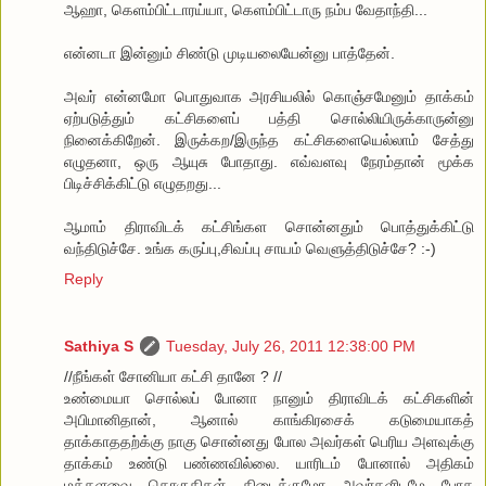
ஆஹா, கெளம்பிட்டாரய்யா, கெளம்பிட்டாரு நம்ப வேதாந்தி...
என்னடா இன்னும் சிண்டு முடியலையேன்னு பாத்தேன்.
அவர் என்னமோ பொதுவாக அரசியலில் கொஞ்சமேனும் தாக்கம்
ஏற்படுத்தும் கட்சிகளைப் பத்தி சொல்லியிருக்காருன்னு
நினைக்கிறேன். இருக்கற/இருந்த கட்சிகளையெல்லாம் சேத்து
எழுதனா, ஒரு ஆயுசு போதாது. எவ்வளவு நேரம்தான் மூக்க
பிடிச்சிக்கிட்டு எழுதறது...
ஆமாம் திராவிடக் கட்சிங்கள சொன்னதும் பொத்துக்கிட்டு
வந்திடுச்சே. உங்க கருப்பு,சிவப்பு சாயம் வெளுத்திடுச்சே? :-)
Reply
Sathiya S
Tuesday, July 26, 2011 12:38:00 PM
//நீங்கள் சோனியா கட்சி தானே ? //
உண்மையா சொல்லப் போனா நானும் திராவிடக் கட்சிகளின்
அபிமானிதான், ஆனால் காங்கிரசைக் கடுமையாகத்
தாக்காததற்க்கு நாகு சொன்னது போல அவர்கள் பெரிய அளவுக்கு
தாக்கம் உண்டு பண்ணவில்லை. யாரிடம் போனால் அதிகம்
மக்களவை தொகுதிகள் கிடைக்குமோ அவர்களிடமே போக