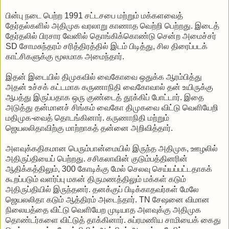
பின்பு நடை பெற்ற 1991 சட்டசபை மற்றும் மக்களவைத்
தேர்தல்களில் அதிமுக வரலாறு காணாத வெற்றி பெற்றது. இடைத்
தேர்தலில் பிரசார வேனில் தொங்கிக்கொண்டு சென்ற அமைச்சர்
SD சோமசுந்தரம் சரித்திரத்தில் இடம் பிடித்து, சில திரைப்படக்
காட்சிகளுக்கு மூலமாக அமைந்தார்.
இதன் இடையில் திமுகவில் வைகோவை ஒதுக்க ஆரம்பித்து
அதன் உச்சக் கட்டமாக கருணாநிதி வைகோவால் தன் உயிருக்கு
ஆபத்து இருப்பதாக ஒரு குண்டைத் தூக்கிப் போட்டார். இதை
அடுத்து தன்மானச் சிங்கம் வைகோ திமுகவை விட்டு வெளியேறி
மதிமுக-வைத் தொடங்கினார். கருணாநிதி மற்றும்
ஜெயலலிதாவிற்கு மாற்றாகத் தன்னை அறிவித்தார்.
அளவுக்கதிகமான பெரும்பான்மையில் இருந்த அதிமுக, ஊழலில்
அதிருப்தியைப் பெற்றது. சசிகலாவின் குடும்பத்தினரின்
ஆதிக்கத்திலும், 300 கோடிக்கு மேல் செலவு செய்யப்பட்டதாகக்
கூறப்படும் வளர்ப்பு மகன் திருமணத்திலும் மக்கள் கடும்
அதிருப்தியில் இருந்தனர். தனக்குப் பிடிக்காதவர்கள் மேலே
ஜெயலலிதா கடும் ஆத்திரம் அடைந்தார். TN சேஷனை விமான
நிலையத்தை விட்டு வெளியேற முடியாத அளவுக்கு அதிமுக
தொண்டர்களை விட்டுத் தாக்கினார். சுப்ரமணிய சாமியைக் கைது