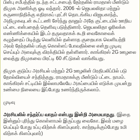
பின்பு சமீபத்தில் நடந்த சட்டசபைத் தேர்தலில் ராமதாஸ் மீண்டும்
திமுக அணிக்கு ஓடி வந்தார். 2006 -ல் ஜெயலலிதா மற்றும்
கருணாநிதிக்கு எதிராகப் புரட்சி தொடங்கிய விஜயகாந்த்,
அதிமுகவுடன் கூட்டணி சேர்ந்து தானும் அதே குட்டையில் ஊறிய
மட்டை என்பதைத் தெளிவு படுத்தினார். ஜெயலலிதா ஓரிலக்க
எண்ணிக்கையில் இடம் தருவதாகக் கூறி வைகோவைக்
கழுத்தைப் பிடித்து வெளியில் தள்ளாத குறையாக வெளியற்றி
அவர் தேர்தலில் பங்கு கொள்ளப் போவதில்லை என்று முடிவு
செய்யும் அளவுக்கு விரக்தியில் தள்ளினார். காங்கிரஸ் 2G ஊழலை
வைத்து திமுகவை மிரட்டி 60 சீட்டுகள் வாங்கியது.
திமுக குடும்ப அரசியல் மற்றும் 2G ஊழலின் பிரதிபலிப்பில் படு
தோல்வியைச் சந்தித்தது. ராமதாசுக்கு மீண்டும் பட்டை நாமம்.
காங்கிரஸ் சட்டியில் இல்லாமலேயே அகப்பையில் எடுக்க முயன்று
உண்மை நிலையை இப்போது உணர்ந்திருக்கலாம்.
முடிவு
அரசியலில் சந்தர்ப்ப வாதம் என்பது இன்றி அமையாதது
. (இதை
இன்னும் புரிந்து கொள்ளாமல் இருப்பது வைகோ. இவர் மழை
பெய்யும் போது உப்பு விற்கக் கிளம்புவார். காற்றடிக்கும்போது உமி
விற்கக் கிளம்புவார்)