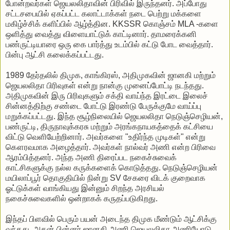
போன்றவர்கள் ஜெயலலிதாவின் பிரிவில் இருந்தனர். அப்போது
சட்டசபையில் ஏகப்பட்ட கலாட்டாக்கள் நடை பெற்று மக்களை
மகிழ்ச்சிக் களிப்பில் ஆழ்த்தின. KKSSR கொஞ்சம் MLA -களை
ஒளித்து வைத்து விளையாட்டுக் காட்டினார். தாமரைக்கனி
பண்ருட்டியாரை ஒரு கை பார்த்து உடம்பில் கட்டு போட வைத்தார்.
பின்பு ஆட்சி கலைக்கப்பட்டது.
1989 தேர்தலில் திமுக, காங்கிரஸ், அதிமுகவின் ஜானகி மற்றும்
ஜெயலலிதா பிரிவுகள் என்று நான்கு முனைப்போட்டி நடந்தது.
அதிமுகவின் இரு பிரிவுகளும் சக்தி வாய்ந்த இரட்டை இலைச்
சின்னத்திற்கு சண்டை போட்டு இரண்டு பேருக்குமே வாய்ப்பு
மறுக்கப்பட்டது. இந்த சூழ்நிலையில் ஜெயலலிதா நெடுஞ்செழியன்,
பண்ருட்டி, திருநாவுக்கரசு மற்றும் அரங்கநாயகத்தைக் கட்சியை
விட்டு வெளியேற்றினார். அவர்களை "உதிர்ந்த முடிகள்" என்று
கௌரவமாக அழைத்தார். அவர்கள் நால்வர் அணி என்ற பிரிவை
ஆரம்பித்தனர். அந்த அணி திரைப்பட நகைச்சுவைக்
காட்சிகளுக்கு நல்ல கருக்களைக் கொடுத்தது. நெடுஞ்செழியன்
மயிலாப்பூர் தொகுதியில் நின்று SV சேகரை விடக் குறைவாக
ஓட்டுக்கள் வாங்கியது இன்னும் சிறந்த அரசியல்
நகைச்சுவைகளில் ஒன்றாகக் கருதப்படுகிறது.
இந்தப் பிளவில் பெரும் பயன் அடைந்த திமுக மீண்டும் ஆட்சிக்கு
வந்தது. அதன் பின்னர் ஜானகி அணி ஜெயலலிதா அணியோடு