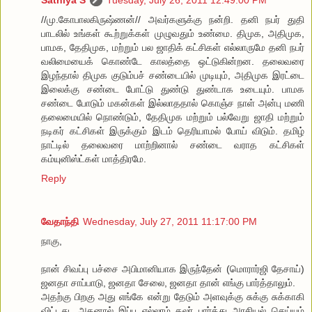
Sathiya S
Tuesday, July 26, 2011 12:49:00 PM
//மு.கோபாலகிருஷ்ணன்// அவர்களுக்கு நன்றி. தனி நபர் துதி
பாடலில் உங்கள் கூற்றுக்கள் முழுவதும் உண்மை. திமுக, அதிமுக,
பாமக, தேதிமுக, மற்றும் பல ஜாதிக் கட்சிகள் எல்லாருமே தனி நபர்
வலிமையைக் கொண்டே காலத்தை ஒட்டுகின்றன. தலைவரை
இழந்தால் திமுக குடும்பச் சண்டையில் முடியும், அதிமுக இரட்டை
இலைக்கு சண்டை போட்டு துண்டு துண்டாக உடையும். பாமக
சண்டை போடும் மகன்கள் இல்லாததால் கொஞ்ச நாள் அன்பு மணி
தலைமையில் நொண்டும், தேதிமுக மற்றும் பல்வேறு ஜாதி மற்றும்
நடிகர் கட்சிகள் இருக்கும் இடம் தெரியாமல் போய் விடும். தமிழ்
நாட்டில் தலைவரை மாற்றினால் சண்டை வராத கட்சிகள்
கம்யுனிஸ்ட்கள் மாத்திரமே.
Reply
வேதாந்தி
Wednesday, July 27, 2011 11:17:00 PM
நாகு,
நான் சிவப்பு பச்சை அபிமானியாக இருந்தேன் (மொரார்ஜி தேசாய்)
ஜனதா சாப்பாடு, ஜனதா சேலை, ஜனதா தான் எங்கு பார்த்தாலும்.
அதற்கு பிறகு அது எங்கே என்று தேடும் அளவுக்கு சுக்கு சுக்காகி
விட்டது. அதனால் இப்ப எல்லாம் கலர் பார்த்து அரசியல் செய்யும்