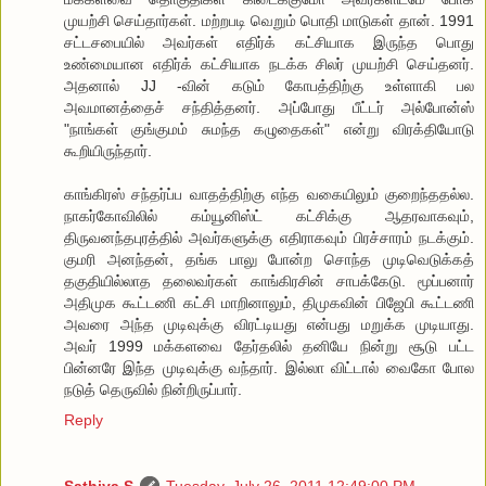
முயற்சி செய்தார்கள். மற்றபடி வெறும் பொதி மாடுகள் தான். 1991
சட்டசபையில் அவர்கள் எதிர்க் கட்சியாக இருந்த பொது
உண்மையான எதிர்க் கட்சியாக நடக்க சிலர் முயற்சி செய்தனர்.
அதனால் JJ -வின் கடும் கோபத்திற்கு உள்ளாகி பல
அவமானத்தைச் சந்தித்தனர். அப்போது பீட்டர் அல்போன்ஸ்
"நாங்கள் குங்குமம் சுமந்த கழுதைகள்" என்று விரக்தியோடு
கூறியிருந்தார்.
காங்கிரஸ் சந்தர்ப்ப வாதத்திற்கு எந்த வகையிலும் குறைந்ததல்ல.
நாகர்கோவிலில் கம்யூனிஸ்ட் கட்சிக்கு ஆதரவாகவும்,
திருவனந்தபுரத்தில் அவர்களுக்கு எதிராகவும் பிரச்சாரம் நடக்கும்.
குமரி அனந்தன், தங்க பாலு போன்ற சொந்த முடிவெடுக்கத்
தகுதியில்லாத தலைவர்கள் காங்கிரசின் சாபக்கேடு. மூப்பனார்
அதிமுக கூட்டணி கட்சி மாறினாலும், திமுகவின் பிஜேபி கூட்டணி
அவரை அந்த முடிவுக்கு விரட்டியது என்பது மறுக்க முடியாது.
அவர் 1999 மக்களவை தேர்தலில் தனியே நின்று சூடு பட்ட
பின்னரே இந்த முடிவுக்கு வந்தார். இல்லா விட்டால் வைகோ போல
நடுத் தெருவில் நின்றிருப்பார்.
Reply