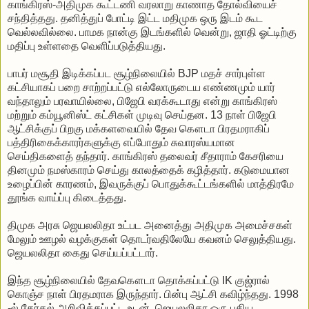
காங்கிரஸ்-அதிமுக கூட்டணி வரலாறு காணாத தோல்வியைச்
சந்தித்தது. தனித்துப் போட்டி இட்ட மதிமுக ஒரு இடம் கூட
வெல்லவில்லை. பாமக நான்கு இடங்களில் வென்று, ஜாதி ஓட்டிற்கு
மதிப்பு உள்ளதை வெளிப்படுத்தியது.
பாபர் மசூதி இடிக்கப்பட சூழ்நிலையில் BJP மதச் சார்புள்ள
கட்சியாகப் பறை சாற்றப்பட்டு எல்லோருடைய எண்ணமும் யார்
வந்தாலும் பரவாயில்லை, பிஜேபி வரக்கூடாது என்று காங்கிரஸ்
மற்றும் கம்யூனிஸ்ட் கட்சிகள் முடிவு செய்தன. 13 நாள் பிஜேபி
ஆட்சிக்குப் பிறகு மக்களவையில் தேவ கௌடா பிரதமராகிப்
பத்திரிகைக்காரர்களுக்கு எப்போதும் சுவாரஸ்யமான
செய்திகளைத் தந்தார். காங்கிரஸ் தலைவர் சீதாராம் கேசரியை
தினமும் நமஸ்காரம் செய்து காலத்தைக் கழித்தார். கடுமையான
உழைப்பின் காரணம், இவருக்குப் பொதுக்கூட்டங்களில் மாத்திரமே
தூங்க வாய்ப்பு கிடைத்தது.
திமுக அரசு ஜெயலலிதா உட்பட அனைத்து அதிமுக அமைச்சகள்
மேலும் ஊழல் வழக்குகள் தொடர்வதிலேயே கவனம் செலுத்தியது.
ஜெயலலிதா கைது செய்யப்பட்டார்.
இந்த சூழ்நிலையில் தேவகௌடா தொக்கப்பட்டு IK குஜ்ரால்
கொஞ்ச நாள் பிரதமராக இருந்தார். பின்பு ஆட்சி கவிழ்ந்தது. 1998
-ல் தேர்தல் அறிவிக்கப்பட்ட உடன், ஜெயலலிதா ஒரு புதிய