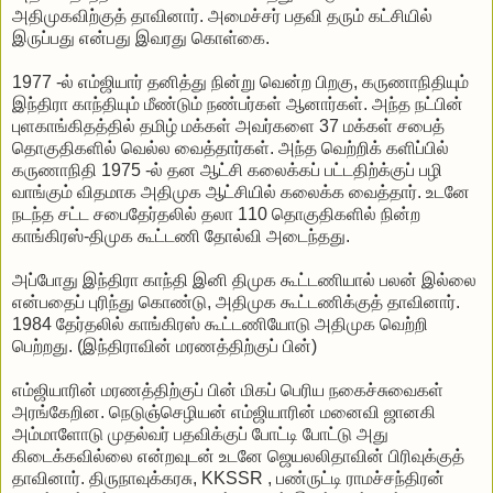
அதிமுகவிற்குத் தாவினார். அமைச்சர் பதவி தரும் கட்சியில்
இருப்பது என்பது இவரது கொள்கை.
1977 -ல் எம்ஜியார் தனித்து நின்று வென்ற பிறகு, கருணாநிதியும்
இந்திரா காந்தியும் மீண்டும் நண்பர்கள் ஆனார்கள். அந்த நட்பின்
புளகாங்கிதத்தில் தமிழ் மக்கள் அவர்களை 37 மக்கள் சபைத்
தொகுதிகளில் வெல்ல வைத்தார்கள். அந்த வெற்றிக் களிப்பில்
கருணாநிதி 1975 -ல் தன ஆட்சி கலைக்கப் பட்டதிற்க்குப் பழி
வாங்கும் விதமாக அதிமுக ஆட்சியில் கலைக்க வைத்தார். உடனே
நடந்த சட்ட சபைதேர்தலில் தலா 110 தொகுதிகளில் நின்ற
காங்கிரஸ்-திமுக கூட்டணி தோல்வி அடைந்தது.
அப்போது இந்திரா காந்தி இனி திமுக கூட்டணியால் பலன் இல்லை
என்பதைப் புரிந்து கொண்டு, அதிமுக கூட்டணிக்குத் தாவினார்.
1984 தேர்தலில் காங்கிரஸ் கூட்டணியோடு அதிமுக வெற்றி
பெற்றது. (இந்திராவின் மரணத்திற்குப் பின்)
எம்ஜியாரின் மரணத்திற்குப் பின் மிகப் பெரிய நகைச்சுவைகள்
அரங்கேறின. நெடுஞ்செழியன் எம்ஜியாரின் மனைவி ஜானகி
அம்மாளோடு முதல்வர் பதவிக்குப் போட்டி போட்டு அது
கிடைக்கவில்லை என்றவுடன் உடனே ஜெயலலிதாவின் பிரிவுக்குத்
தாவினார். திருநாவுக்கரசு, KKSSR , பண்ருட்டி ராமச்சந்திரன்