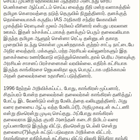
செய்ய முயன்ற தோல்வியில் ஆத்திரம் அடைந்து சேரிப்
பெண்களை ஆர்ப்பாட்டம் செய்ய வைத்து நீதி மன்ற வளாகத்தில்
தமிழக கௌரவத்தை நடுத் தெருவில் நிறுத்தினார். தனக்குத்
தொல்லையாகக் கருதிய IAS அதிகாரி சந்திர லேகாவின்
முகத்தில் ரௌடிகள் மூலம் அமிலம் வீசினார் என்பது பரவலான
ஊகம். இதன் உச்சக்கட்டமாகத் தனக்கும் பெரும் தலைவலியாக
இருந்த தமிழக ஆளுநர் சென்னா ரெட்டி தன்னுடன் தகாத
முறையில் நடந்து கொள்ள முயன்றதாகக் குற்றம் சாட்டி நாட்டையே
அதிர வைத்தார். மக்களும், மற்ற அரசியல் வல்லுனர்களும் இத
நகைச்சுவை உணர்வோடு எடுத்துக்கொண்டதால் பெரிய அளவுக்கு
அரசியல் சாசனப் பிரச்சனைகள் வரவில்லை. எதிர்க் கட்சியாக
இருந்த காங்கிரசை ஜெயலலிதா ஒரு பொருட்டாக மதிக்காமல்
அதன் தலைவர்களை உதாசீனப் படுத்தினார்.
1996 தேர்தல் அறிவிக்கப்பட்ட போது, காங்கிரஸ் மூப்பனார்,
சிதம்பரம் போன்ற தலைவர்கள் தலைவர்கள் காங்கிரஸ் தனித்துப்
போட்டி இட வேண்டும் என்று மேலிடத்தை வலியுறுத்தினர். அது
வரை தலையை ஆட்டி வந்த மேலிடம்(!), அதிமுகவுடன் கூட்டணி
என்று திடீரென்று முடிவு செய்தது. அப்போது காங்கிரஸ்
தலைவராக இருந்த குமரி அனந்தன் கடைசி நிமிடம் வரை
மூப்பனாரோடு இருந்து விட்டு, திடீரென்று டெல்லி சென்று
தலைமை(?)க்குக் கட்டுப் படுவதாக அறிக்கை விட்டார்.
(காங்கிரசை எதிர்த்துக் கட்சியை விட்டு விலகி இந்திரா காந்தி