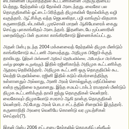
ஸ்டாலினின் பிடிவாதத்தில் கூட்டணிகளின் அதிருப்தியைப்
பெற்றது. தேர்தலில் படு தோல்வி அடைந்தது. வைகோ பல
தொகுதிகளில் ஓட்டைப் பிரித்துத் திமுகவின் தோல்விக்கு வழி
வகுத்தார். ஆட்சிக்கு வந்த ஜெயலலிதா, பழி வாங்கும் விதமாக
கருணாநிதி, ஸ்டாலின், முரசொலி மாறன் ஆகியோரைக் கைது
செய்து புளகாங்கிதம் அடைந்தார். இதனிடையே மூப்பனாரின்
மறைவிற்குப் பின் தமாகா காங்கிரசோடு இணைக்கப்பட்டது.
அதன் பின்பு நடந்த 2004 மக்களவைத் தேர்தலில் திமுக மீண்டும்
காங்கிரசோடு கூட்டணி அமைத்தது. அதிமுக பிஜேபி-க்குத்
தாவியது. (
இதன் பின்னணி அதிகம் தெரியவில்லை, அயோத்யா பிரச்சினை
). இதில் ரஜினிகாந்த் அதிமுக கூட்டணிக்கு
என்று google கூறுகிறது
ஆதரவு தெரிவித்தார். அதிமுக கூட்டணி ஒரு தொகுதியில் கூட
வெற்றி பெறவில்லை. ரஜினி இதில் கடும் விமர்சனத்திற்கு
உள்ளானதும் அல்லாது, அணி அவர் சொல்லுக்கு மதிப்பில்லை
என்ற சூழ்நிலை உருவானது. இந்த சமயம் டாக்டர் ராமதாஸ் மீண்டும்
திமுக கூட்டணிக்குத் தாவி ஐந்து தொகுதிகள் வென்றார்.
வைகோவும் திமுகவோடு சமரசம் ஆகி நான்கு தொகுதிகள்
வென்றார். அப்போது அவர் பொடா சட்டத்தில் சிறையில் இருந்தார்.
கருணாநிதி அவரை வெளியே கொண்டு வர முயற்சிகள்
செய்தார்(?).
இதன் பின்பு 2006 சட்டசபை தேர்தலில் தொகுதிப் பங்கீடில்