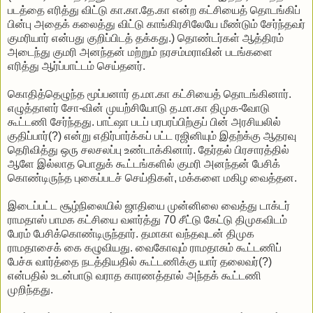
படத்தை எரித்து விட்டு கா.கா.தே.கா என்ற கட்சியைத் தொடங்கிப்
பின்பு அதைக் கலைத்து விட்டு காங்கிரசிலேயே மீண்டும் சேர்ந்தவர்
குமரியார் என்பது குறிப்பிடத் தக்கது.) தொண்டர்கள் ஆத்திரம்
அடைந்து குமரி அனந்தன் மற்றும் நரசம்மராவின் படங்களை
எரித்து ஆர்ப்பாட்டம் செய்தனர்.
கொதித்தெழுந்த மூப்பனார் த.மா.கா கட்சியைத் தொடங்கினார்.
எழுத்தாளர் சோ-வின் முயற்சியோடு த.மா.கா திமுக-வோடு
கூட்டணி சேர்ந்தது. பாட்ஷா படப் பரபரப்பிற்குப் பின் அரசியலில்
குதிப்பார்(?) என்று எதிர்பார்க்கப் பட்ட ரஜினியும் இதற்க்கு ஆதரவு
தெரிவித்து ஒரு சலசலப்பு உண்டாக்கினார். தேர்தல் பிரசாரத்தில்
ஆளே இல்லாத பொதுக் கூட்டங்களில் குமரி அனந்தன் பேசிக்
கொண்டிருந்த புகைப்படச் செய்திகள், மக்களை மகிழ வைத்தன.
இடைப்பட்ட சூழ்நிலையில் ஜாதியை முன்னிலை வைத்து டாக்டர்
ராமதாஸ் பாமக கட்சியை வளர்த்து 70 சீட்டு கேட்டு திமுகவிடம்
பேரம் பேசிக்கொண்டிருந்தார். தமாகா வந்தவுடன் திமுக
ராமதாசைக் கை கழுவியது. வைகோவும் ராமதாசும் கூட்டணிப்
பேச்சு வார்த்தை நடத்தியதில் கூட்டணிக்கு யார் தலைவர்(?)
என்பதில் உடன்பாடு வராத காரணத்தால் அந்தக் கூட்டணி
முறிந்தது.