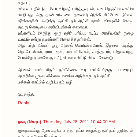
சத்யா,
உங்கள் பதில் (மு. கோ விற்கு) பார்த்தவுடன், என் நெஞ்சில் எச்சில்
ஊறியது. அது தான் உங்களை தலைவர் ஆக்கி விட்டேன். நீங்கள்
தீர்க்கதரிசி. அடுத்த ஆட்சி நம் ஆட்சி தான். விரைவில் கோடி,
தவறு கொடியை அறிவியுங்கள் தலைவா.
உங்களிடம் இருந்து ஒரு எதிர் பார்ப்பு. நடிப்பு அரசியலின் நுழை
வாயில் என்று நடிகர்கள் நினைக்கிறார்கள்.
அது பற்றி நீங்கள் ஒரு அலசல் கொடுங்களேன். இதனை படித்து
நெப்போலியன், ராமராஜன், எஸ் வீ சேகர், சரத்குமார், விஜயகாந்த்
போன்றோர் எல்லோரும் அரசியலை விட்டு விலக வேண்டும்.
ஆனால் யார் மீதும் நம்பிக்கை வர மாட்டேங்குது. யாரையும்
ஆதரிக்க முடிய வில்லை. எனவே அடுத்தது நம் ஆட்சி.
மக்கள் காட்டும் வழியே நம் வழி.
வேதாந்தி
Reply
நாகு (Nagu)
Thursday, July 28, 2011 10:44:00 AM
ஜனதாவுக்கு ஆன கதிய பாத்தா நம்ம ஊருக்கு தனிநபர் துதிதான்
சரிவரும் போல இருக்கு :(