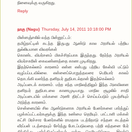
நினைவுக்கு வருகிறது.
Reply
நாகு (Nagu)
Thursday, July 14, 2011 10:18:00 PM
மின்னஞ்சலில் வந்த பின்னூட்டம்:
தமிழ்நாட்டின் கடந்த இருபது ஆண்டு கால அரசியல் பற்றிய
துல்லியமான விவரங்கள்
கொண்ட விமர்சனம் மிகச்சிறப்பாக இருந்தது. தேர்ந்த அரசியல்
விமர்சகரின் கைவண்ணத்தை காண முடிகிறது.
இதற்கெல்லாம் காரணம் என்ன என்பது பற்றிய கேள்வி மட்டும்
எழுப்பப்படவில்லை. என்னைப்பொறுத்தவரை பெரியார் காலம்
தொடங்கி வளர்ந்த தனிநபர் துதிபாடல்தான் இதற்கெல்லாம்
அடிப்படைக் காரணம். மற்ற எந்த மாநிலத்திலும் இந்த அளவிலான
தனிநபர் துதிபாடலை காணமுடியாது. மாநில சூழலில் சாதி
அடிப்படையில் மக்களை அணி திரட்டச் செய்யப்படும் முயற்சியும்
அடுத்த காரணம்.
சென்னையில் சில ஆண்டுகளாக அரசியல் பேனர்களை பார்த்துப்
பழக்கப்பட்டவர்களுக்கு இந்த உண்மை தெரியும். பாட்டாளி மக்கள்
கட்சி பிரச்சார பேனர்களில் ராமதாசு படத்தோடு சந்தன கடத்தல்
வீரப்பன் படத்தையும் சேர்த்து போடப்படுவதை பற்றி எத்தனை பேர்
சிந்தித்து பார்த்திருப்பார்கள் என்று தெரியவில்லை. .இரன்டு