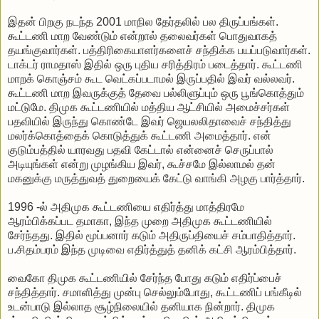
இதன் பிறகு நடந்த 2001 மாநில தேர்தலில் பல திருப்பங்கள்.
கூட்டணி மாற வேண்டும் என்றால் தலைவர்கள் பொதுவாகத்
தயங்குவார்கள். பத்திரிகையாளர்களைச் சந்திக்க பயப்படுவார்கள்.
டாக்டர் ராமதாஸ் இதில் ஒரு புதிய சரித்திரம் படைத்தார். கூட்டணி
மாறக் கொஞ்சம் கூட வெட்கப்படாமல் இருப்பதில் இவர் வல்லவர்.
கூட்டணி மாற இவருக்குத் தேவை பல்லிளுப்பும் ஒரு பூங்கொத்தும்
மட்டுமே. திமுக கூட்டணியில் மத்திய ஆட்சியில் அமைச்சர்கள்
பதவியில் இருந்து கொண்டே இவர் ஜெயலலிதாவைச் சந்தித்து
மலர்க்கொத்தைக் கொடுத்துக் கூட்டணி அமைத்தார். என்
குடும்பத்தில் யாரவது பதவி கேட்டால் என்னைச் செருப்பால்
அடியுங்கள் என்று முழங்கிய இவர், கூச்சமே இல்லாமல் தன்
மகனுக்கு மருத்துவத் துறையைக் கேட்டு வாங்கி அழகு பார்த்தார்.
1996 -ல் அதிமுக கூட்டணியை எதிர்த்து மாத்திரமே
ஆரம்பிக்கப்பட தமாகா, இந்த முறை அதிமுக கூட்டணியில்
சேர்ந்தது. இதில் மூப்பனார் கடும் அதிருப்தியைச் சம்பாதித்தார்.
ப.சிதம்பரம் இந்த முடிவை எதிர்த்துத் தனிக் கட்சி ஆரம்பித்தார்.
வைகோ திமுக கூட்டணியில் சேர்ந்த போது கடும் எதிர்ப்பைச்
சந்தித்தார். சமாளித்து முன்பு செல்லும்போது, கூட்டணிப் பங்கீடில்
உடன்பாடு இல்லாத சூழ்நிலையில் தனியாக நின்றார். திமுக