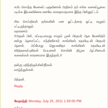
சமீப சொந்த வேலைப் பளுவினால் அதிகம் நம் சங்க வலைப்பூவை
படிக்க இயலவில்லை எனவே காலதாமதமாக இந்த பின்னூட்டம்.
சில செய்திகள் தங்களின் மன ஓட்டத்தை ஒட்டி எழுதப்
பட்டிருந்தாலும்
உதாரணம்:
//அதன் பின், எப்படியாவது சாகும் முன் பிரதமர் ஆக வேண்டும்
என்று ஆசைப்பட்ட சந்திரசேகர் காங்கிரஸ் உதவியுடன் பிரதமர்
ஆனார். அப்போது ஜெயலலிதா காங்கிரஸ் உதவியுடன்
விடுதலைப்புலிகள் பெயரைச் சொல்லி திமுக ஆட்சியைக்
கலைக்கக் காரணமாக இருந்தார்.//
நன்கு பதிந்திருக்கின்றீர்கள்.
வாழ்த்துக்கள்.
பித்தன்.
Reply
வேதாந்தி
Monday, July 25, 2011 1:59:00 PM
சத்யா,