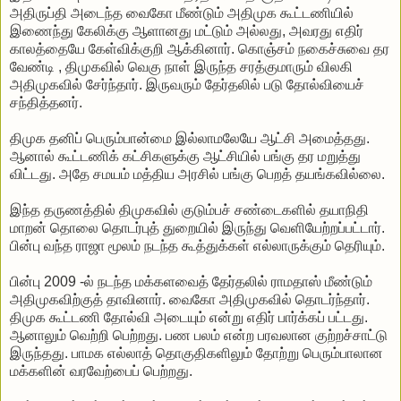
அதிருப்தி அடைந்த வைகோ மீண்டும் அதிமுக கூட்டணியில்
இணைந்து கேலிக்கு ஆளானது மட்டும் அல்லது, அவரது எதிர்
காலத்தையே கேள்விக்குறி ஆக்கினார். கொஞ்சம் நகைச்சுவை தர
வேண்டி , திமுகவில் வெகு நாள் இருந்த சரத்குமாரும் விலகி
அதிமுகவில் சேர்ந்தார். இருவரும் தேர்தலில் படு தோல்வியைச்
சந்தித்தனர்.
திமுக தனிப் பெரும்பான்மை இல்லாமலேயே ஆட்சி அமைத்தது.
ஆனால் கூட்டணிக் கட்சிகளுக்கு ஆட்சியில் பங்கு தர மறுத்து
விட்டது. அதே சமயம் மத்திய அரசில் பங்கு பெறத் தயங்கவில்லை.
இந்த தருணத்தில் திமுகவில் குடும்பச் சண்டைகளில் தயாநிதி
மாறன் தொலை தொடர்புத் துறையில் இருந்து வெளியேற்றப்பட்டார்.
பின்பு வந்த ராஜா மூலம் நடந்த கூத்துக்கள் எல்லாருக்கும் தெரியும்.
பின்பு 2009 -ல் நடந்த மக்களவைத் தேர்தலில் ராமதாஸ் மீண்டும்
அதிமுகவிற்குத் தாவினார். வைகோ அதிமுகவில் தொடர்ந்தார்.
திமுக கூட்டணி தோல்வி அடையும் என்று எதிர் பார்க்கப் பட்டது.
ஆனாலும் வெற்றி பெற்றது. பண பலம் என்ற பரவலான குற்றச்சாட்டு
இருந்தது. பாமக எல்லாத் தொகுதிகளிலும் தோற்று பெரும்பாலான
மக்களின் வரவேற்பைப் பெற்றது.