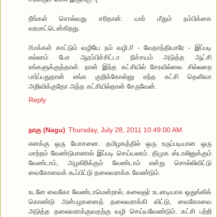
நீங்கள் சொல்வது சரிதான். யார் மீதும் நம்பிக்கை
வரமாட்டென்கிறது.
//மக்கள் காட்டும் வழியே நம் வழி.// - வேதாந்தியாரே - இப்படி
எல்லாம் பேச ஆரம்பிச்சிட்டா நிச்சயம் அடுத்த ஆட்சி
உங்களுக்குத்தான். நான் இந்த கட்சியில் சேரவில்லை. சில்லறை
பார்ப்பதுதான் எங்க குறிக்கோள்னு எந்த கட்சி தெளிவா
அறிவிக்குதோ அந்த கட்சியில்தான் சேருவேன்.
Reply
நாகு (Nagu)
Thursday, July 28, 2011 10:49:00 AM
எனக்கு ஒரு யோசனை. தமிழகத்தில் ஒரு உருப்படியான ஒரு
மாற்றம் வேண்டுமானால் இப்படி செய்யலாம். திமுக ஸ்டாலினுக்கும்
வேண்டாம், அழகிரிக்கும் வேண்டாம் என்று சொல்லிவிட்டு
வைகோவைக் கூப்பிட்டு தலைவராக்க வேண்டும்.
உடனே வைகோ வேண்டாமென்றால், கலைஞர் உடனடியாக ஒதுங்கிக்
கொண்டு அன்பழகனைத் தலைவராக்கி விட்டு, வைகோவை
அடுத்த தலைவராக்குவதற்கு வழி செய்யவேண்டும். கட்சி பற்றி