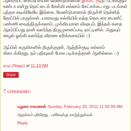
ஆன்ராய்ட் கைப்பேசியில் வேண்டுமானால்
இக்கட சூ
டு. படங்களும்
உண்டா என்று நொட்டைக் கேள்வி எல்லாம் கேட்கக்கூடாது. படங்கள்
புத்தக வடிவிலேயே இல்லை. வேண்டுமானால் திருச்சி நெல்லித்
தோப்பில் பாருங்கள். யாராவது கல்கியில் வந்த தொடரை பைண்ட்
பண்ணி வைத்திருக்கலாம். முக்கியமான விஷயம். இந்தக் கதை
ஆரம்பிப்பது நான் வளர்ந்த திருமுனைப்பாடி நாட்டினில். அதுவும்
ஊழல் ஓங்கி வளர்ந்த வீராண ஏரிக்கரையில் :-)
ஆப்பிள் கருவிகளில் திருக்குறள், ஆத்திச்சூடி எல்லாம்
கிடைக்கிறது. நம் பதிவுகள் போல படிக்கத்தான் ஆளில்லை. :-)
நாகு (Nagu)
at
11:13 AM
Share
7 comments:
மதுரை சரவணன்
Sunday, February 20, 2011 11:55:00 AM
ஆதங்கம் புரிகிறது.. பகிர்வுக்கு வாழ்த்துக்கள்
Reply