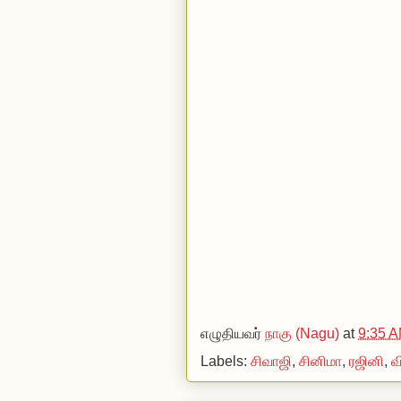
எழுதியவர்
நாகு (Nagu)
at
9:35 
Labels:
சிவாஜி
,
சினிமா
,
ரஜினி
,
வ