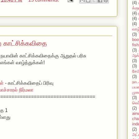
(4)
க்ரூ
ு
(4)
(4)
(4)
வாழ
(3)
boo
்ற காட்சிக்கவிதை
fish
(3)
ிநயாவின் காட்சிக்கவிதைக்கு ஆறுதல் பரிசு
ஆங்
(3)
எங்கள் வாழ்த்துக்கள்!
(3)
சேமி
(3)
நாட
ள்
- காட்சிக்கவிதைப் பிரிவு
பயண
லாச்சாரல் நிர்மலா
முக
===================================
(3)
வெர
(2)
தை 1
air
ுள்ளது
cha
ind
(2)
அட்