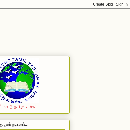
ச்மண்டு தமிழ்ச் சங்கம்
த நாள் ஞாபகம்...