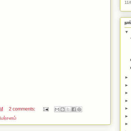
11/
நாங
▼
►
►
►
►
►
AM
2 comments:
►
ிமர்சனம்
►