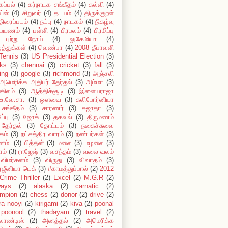
கப்பல்
(4)
கர்நாடக சங்கீதம்
(4)
கல்வி
(4)
ய்ஸ்
(4)
சிறுவர்
(4)
தடயம்
(4)
திருக்குறள்
திரைப்படம்
(4)
நட்பு
(4)
நாடகம்
(4)
நிகழ்வு
பயணம்
(4)
பள்ளி
(4)
பிரபலம்
(4)
பிரமிப்பு
புற்று நோய்
(4)
லுகேமியா
(4)
்த்துக்கள்
(4)
வெண்பா
(4)
2008 தீபாவளி
Tennis
(3)
US Presidential Election
(3)
ks
(3)
chennai
(3)
cricket
(3)
fall
(3)
ing
(3)
google
(3)
richmond
(3)
அஞ்சலி
அமெரிக்க அதிபர் தேர்தல்
(3)
அம்மா
(3)
கிலம்
(3)
ஆத்திச்சூடி
(3)
இளையராஜா
உ.வே.சா.
(3)
ஔவை
(3)
கலிபோர்னியா
சங்கீதம்
(3)
சாரணர்
(3)
சுஜாதா
(3)
ப்பு
(3)
ஜோக்
(3)
தகவல்
(3)
திருமணம்
தேர்தல்
(3)
தோட்டம்
(3)
நகைச்சுவை
கம்
(3)
நட்சத்திர வாரம்
(3)
நண்பர்கள்
(3)
ம்.
(3)
பித்தன்
(3)
மலை
(3)
மழலை
(3)
ாம்
(3)
ராஜேஷ்
(3)
வசந்தம்
(3)
வலை வலம்
விமர்சனம்
(3)
விருது
(3)
விவாதம்
(3)
்ஜீனியா டெக்
(3)
#காமத்துப்பால்
(2)
2012
Crime Thriller
(2)
Excel
(2)
M.G.R
(2)
ways
(2)
alaska
(2)
carnatic
(2)
mpion
(2)
chess
(2)
donor
(2)
drive
(2)
ira nooyi
(2)
kirigami
(2)
kiva
(2)
poonal
poonool
(2)
thadayam
(2)
travel
(2)
லாண்டிஸ்
(2)
அனத்தல்
(2)
அமெரிக்க