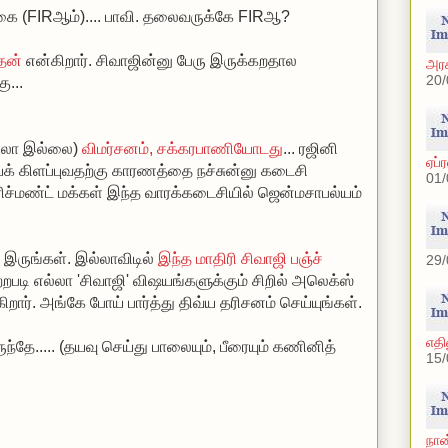
க்கை (FIRஆம்).... பாவி. தலைவருக்கே FIRஆ?
தேன்
என்கிறார். சிவாஜின்னு பேரு இருக்கறதால
அரச
20/
ு...
ிலா இல்லை)
விமர்சனம், சக்கரபாணியோடது
... ரஜினி
ஏப்
க் கிளப்புவதற்கு காரணத்தை நச்சுன்னு கடைசி
01/
. ரிச்மண்ட் மக்கள் இந்த வாரக்கடைசியில் ஜென்மசாபல்யம்
ருங்கள். இல்லாவிடில்
இந்த மாதிரி சிவாஜி பஞ்ச்
29/
மற்றபடி எல்லா 'சிவாஜி' விஷயங்களுக்கும் சிறில் அலெக்ஸ்
்கிறார். அங்கே போய் பார்த்து திவ்ய தரிசனம் செய்யுங்கள்.
எதி
்தே..... (தயவு செய்து பாலையும், பீரையும் கணினித்
15/
நான