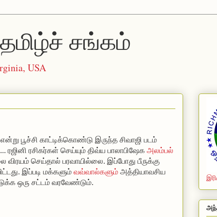
தமிழ்ச் சங்கம்
rginia, USA
்று பூச்சி காட்டிக்கொண்டு இருந்த சிவாஜி படம்
... ரஜினி ரசிகர்கள் செய்யும் திவ்ய பாலாபிஷேக
அலம்பல்
ாலை விரயம் செய்தால் பரவாயில்லை. இப்போது பீருக்கு
ிட்டது. இப்படி மக்களும்
வவ்வால்களும்
அத்தியாவசிய
இரி
்க ஒரு சட்டம் வரவேண்டும்.
அந்