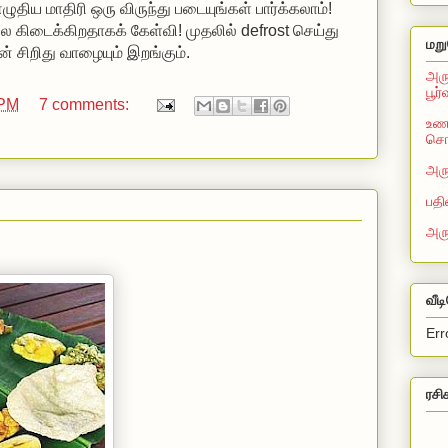
ழுதிய மாதிரி ஒரு விருந்து படையுங்கள் பார்க்கலாம்!
கிடைக்கிறதாகக் கேள்வி! முதலில் defrost செய்து
மறு
் சிறிது வாழையும் இறங்கும்.
அரு
பூர
 PM
7 comments:
உணவ
சொல
அரு
பதி
அர
வீட
Err
ரசி