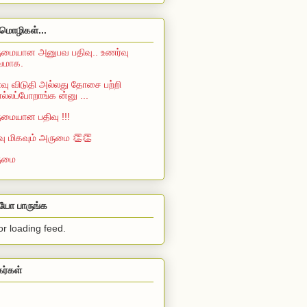
மொழிகள்...
மையான அனுபவ பதிவு.. உணர்வு
்வமாக.
ு விடுதி அல்லது தோசை பற்றி
்லப்போறாங்க ன்னு ...
மையான பதிவு !!!
வு மிகவும் அருமை 👏👏
ுமை
ியோ பாருங்க
or loading feed.
கர்கள்