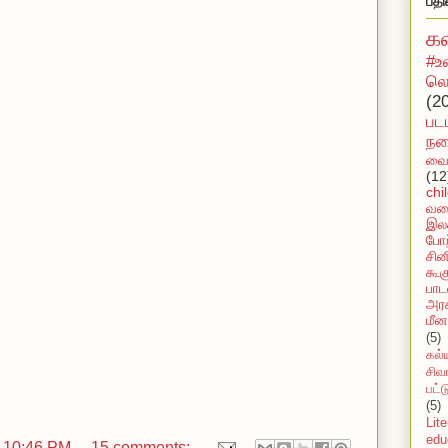
பதி
க
#உ
லொ
(2
பட
நக
வைர
(12
chi
வல
இலக
போற
சின
கூக
பாட
அரச
மீன
(5)
கல்
சிவ
பட்
(5)
Lit
edu
t
10:46 PM
15 comments: