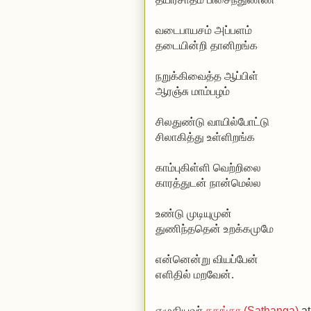
வடைபாயசம் அப்பளம்
தடையின்றி தானிறங்க
நறுக்கிவைத்த ஆப்பிள்
ஆரஞ்சு மாம்பழம்
சிலதுண்டு வாயில்போட்டு
சிலாகித்து உள்ளிறங்க
காம்புகிள்ளி வெற்றிலை
காரத்துடன் நான்மெல்ல
உண்டு முடியுமுன்
துணிந்ததென் உறக்கமுமே
என்னென்று வியப்பேன்
எளிதில் மறவேன்.
எழுதியவர்
சதங்கா (Sathanga)
a