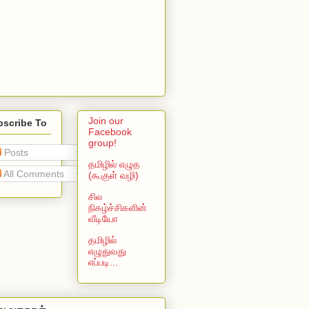
Join our
bscribe To
Facebook
group!
Posts
தமிழில் எழுத
All Comments
(கூகுள் வழி)
சில
நிகழ்ச்சிகளின்
வீடியோ
தமிழில்
எழுதுவது
எப்படி...