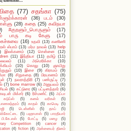
வு வகைகள்...
விதை
(77)
சதங்கா
(75)
ள்ளூர்க்காரன்
(36)
படம்
(30)
ள்ளு
(28)
கதை
(25)
கவிநயா
0)
#குறளும்_பொருளும்
(17)
ம் பாரு கடி கேளு
(17)
ைச்சுவை
(16)
உதவி
(13)
கணிணி
ஸ் ஸ்பாம்
(13)
மர்ம நாவல்
(13)
help
)
இலக்கணம்
(12)
சென்னை
(12)
ldren
(11)
இந்தியா
(11)
தமிழ்
(11)
ைவலம்
(11)
அமெரிக்கா
(10)
்கியம்
(10)
கொலு
(10)
ஞாயிறு
்றுதும்
(10)
இசை
(9)
கிராமம்
(9)
ிமா
(8)
சிறுகதை
(8)
பிரயாணம்
(8)
ுள்
(7)
நவராத்திரி
(7)
பண்ருட்டி
(7)
ல்
(7)
bone marrow
(6)
அனுபவம்
(6)
ியல்
(6)
கட்டுரை
(6)
பட்டினத்தார்
(6)
ாவுடன் மிக்சர்
(6)
ரிச்மண்ட்
(6)
அப்பா
கடுப்ஸ்
(5)
கனல் வரிகள்
(5)
யாணசுந்தரம்
(5)
காதல்
(5)
காமெடி
(5)
ாஜி
(5)
டென்னிஸ்
(5)
தாய்
(5)
டுக்கோட்டை
(5)
பஹாமாஸ்
(5)
பாரதியார்
பி.கே.எஸ்
(5)
போட்டி
(5)
மழை
(5)
erary Competition
(4)
cancer
(4)
cation
(4)
fiction
(4)
அன்னையர் தினம்