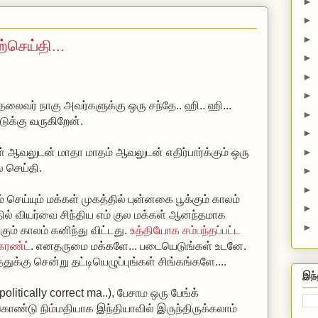
►
►
►
்செய்தி...
►
►
►
 தலைவர் நாகு அவர்களுக்கு ஒரு சந்தே.. ஹி.. ஹி...
►
டுக்கு வருகிறேன்.
►
►
ள் ஆவலுடன் மாதா மாதம் ஆவலுடன் எதிர்பார்க்கும் ஒரு
ல செய்தி.
►
►
 செய்யும் மக்கள் முகத்தில் புன்னகை பூக்கும் காலம்
►
்தில் வியர்வை சிந்திய எம் குல மக்கள் ஆனந்தமாக
►
ும் காலம் கனிந்து விட்டது.
உத்தியோக சம்பந்தப்பட்ட
கரண்ட்
. எனதருமை மக்களே... படையெடுங்கள் உடனே.
துக்கு சென்று தட்டியெழுப்புங்கள் சிங்கங்களே....
இந்
tically correct ma..), பேசாம ஒரு பேங்க்
ொண்டு நிம்மதியாக இந்தியாவில் இருந்திருக்கலாம்