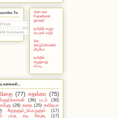
Join our
bscribe To
Facebook
group!
Posts
தமிழில் எழுத
All Comments
(கூகுள் வழி)
சில
நிகழ்ச்சிகளின்
வீடியோ
தமிழில்
எழுதுவது
எப்படி...
வு வகைகள்...
விதை
(77)
சதங்கா
(75)
ள்ளூர்க்காரன்
(36)
படம்
(30)
ள்ளு
(28)
கதை
(25)
கவிநயா
0)
#குறளும்_பொருளும்
(17)
ம் பாரு கடி கேளு
(17)