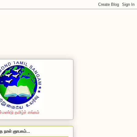
ச்மண்டு தமிழ்ச் சங்கம்
த நாள் ஞாபகம்...