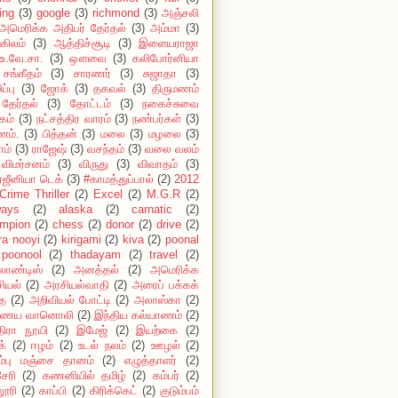
ing
(3)
google
(3)
richmond
(3)
அஞ்சலி
அமெரிக்க அதிபர் தேர்தல்
(3)
அம்மா
(3)
கிலம்
(3)
ஆத்திச்சூடி
(3)
இளையராஜா
உ.வே.சா.
(3)
ஔவை
(3)
கலிபோர்னியா
சங்கீதம்
(3)
சாரணர்
(3)
சுஜாதா
(3)
ப்பு
(3)
ஜோக்
(3)
தகவல்
(3)
திருமணம்
தேர்தல்
(3)
தோட்டம்
(3)
நகைச்சுவை
கம்
(3)
நட்சத்திர வாரம்
(3)
நண்பர்கள்
(3)
ம்.
(3)
பித்தன்
(3)
மலை
(3)
மழலை
(3)
ாம்
(3)
ராஜேஷ்
(3)
வசந்தம்
(3)
வலை வலம்
விமர்சனம்
(3)
விருது
(3)
விவாதம்
(3)
்ஜீனியா டெக்
(3)
#காமத்துப்பால்
(2)
2012
Crime Thriller
(2)
Excel
(2)
M.G.R
(2)
ways
(2)
alaska
(2)
carnatic
(2)
mpion
(2)
chess
(2)
donor
(2)
drive
(2)
ira nooyi
(2)
kirigami
(2)
kiva
(2)
poonal
poonool
(2)
thadayam
(2)
travel
(2)
லாண்டிஸ்
(2)
அனத்தல்
(2)
அமெரிக்க
ியல்
(2)
அரசியல்வாதி
(2)
அரைப் பக்கக்
ை
(2)
அறிவியல் போட்டி
(2)
அலாஸ்கா
(2)
ைய வானொலி
(2)
இந்திய கல்யாணம்
(2)
திரா நூயி
(2)
இமேஜ்
(2)
இயற்கை
(2)
க்
(2)
ஈழம்
(2)
உடல் நலம்
(2)
ஊழல்
(2)
ம்பு மஞ்சை தானம்
(2)
எழுத்தாளர்
(2)
சேரி
(2)
கணனியில் தமிழ்
(2)
கம்பர்
(2)
லூரி
(2)
காப்பி
(2)
கிரிக்கெட்
(2)
குடும்பம்