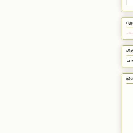
மறு
Loa
வீட
Err
ரசி