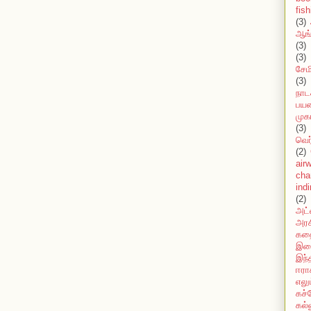
fish
(3)
ஆங்
(3)
(3)
சேமி
(3)
நாட
பயண
முக
(3)
வெர
(2)
air
cha
ind
(2)
அட்
அரச
கத
இண
இந்
ஈரா
எலு
கச்
கல்