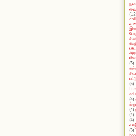
நக
வைர
(12
chi
வல
இலக
போற
சின
கூக
பாட
அரச
மீன
(5)
கல்
சிவ
பட்
(5)
Lit
edu
(4)
க்ரூ
(4)
(4)
(4)
வாழ
(3)
boo