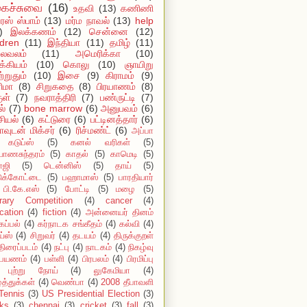
ைச்சுவை
(16)
உதவி
(13)
கணிணி
ஸ் ஸ்பாம்
(13)
மர்ம நாவல்
(13)
help
)
இலக்கணம்
(12)
சென்னை
(12)
ldren
(11)
இந்தியா
(11)
தமிழ்
(11)
ைவலம்
(11)
அமெரிக்கா
(10)
்கியம்
(10)
கொலு
(10)
ஞாயிறு
்றுதும்
(10)
இசை
(9)
கிராமம்
(9)
ிமா
(8)
சிறுகதை
(8)
பிரயாணம்
(8)
ுள்
(7)
நவராத்திரி
(7)
பண்ருட்டி
(7)
ல்
(7)
bone marrow
(6)
அனுபவம்
(6)
ியல்
(6)
கட்டுரை
(6)
பட்டினத்தார்
(6)
ாவுடன் மிக்சர்
(6)
ரிச்மண்ட்
(6)
அப்பா
கடுப்ஸ்
(5)
கனல் வரிகள்
(5)
யாணசுந்தரம்
(5)
காதல்
(5)
காமெடி
(5)
ாஜி
(5)
டென்னிஸ்
(5)
தாய்
(5)
டுக்கோட்டை
(5)
பஹாமாஸ்
(5)
பாரதியார்
பி.கே.எஸ்
(5)
போட்டி
(5)
மழை
(5)
erary Competition
(4)
cancer
(4)
cation
(4)
fiction
(4)
அன்னையர் தினம்
கப்பல்
(4)
கர்நாடக சங்கீதம்
(4)
கல்வி
(4)
ய்ஸ்
(4)
சிறுவர்
(4)
தடயம்
(4)
திருக்குறள்
திரைப்படம்
(4)
நட்பு
(4)
நாடகம்
(4)
நிகழ்வு
பயணம்
(4)
பள்ளி
(4)
பிரபலம்
(4)
பிரமிப்பு
புற்று நோய்
(4)
லுகேமியா
(4)
்த்துக்கள்
(4)
வெண்பா
(4)
2008 தீபாவளி
Tennis
(3)
US Presidential Election
(3)
ks
(3)
chennai
(3)
cricket
(3)
fall
(3)