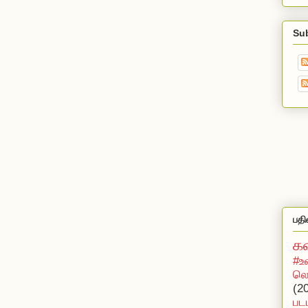
Su
பதி
க
#உ
லொ
(2
பட