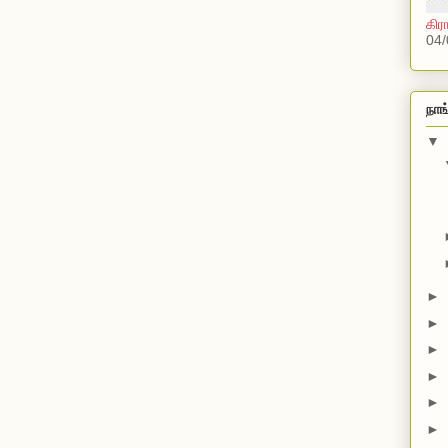
கிர
04/
நாங
▼
►
►
►
►
►
►