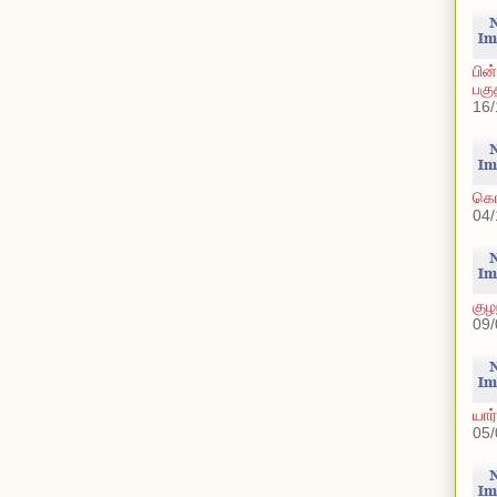
பின
பகு
16/
கொல
04/
குழ
09/
யார
05/