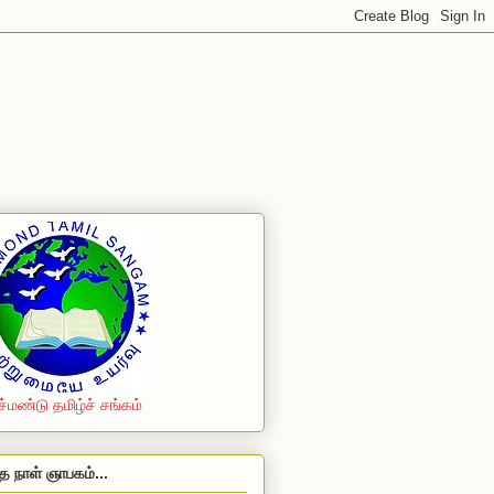
ச்மண்டு தமிழ்ச் சங்கம்
த நாள் ஞாபகம்...