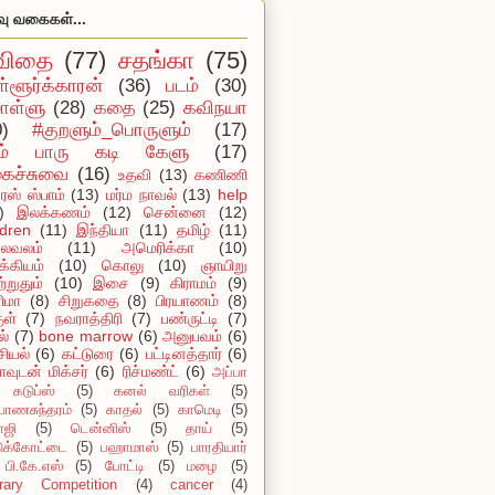
வு வகைகள்...
விதை
(77)
சதங்கா
(75)
ள்ளூர்க்காரன்
(36)
படம்
(30)
ள்ளு
(28)
கதை
(25)
கவிநயா
0)
#குறளும்_பொருளும்
(17)
ம் பாரு கடி கேளு
(17)
ைச்சுவை
(16)
உதவி
(13)
கணிணி
ஸ் ஸ்பாம்
(13)
மர்ம நாவல்
(13)
help
)
இலக்கணம்
(12)
சென்னை
(12)
ldren
(11)
இந்தியா
(11)
தமிழ்
(11)
ைவலம்
(11)
அமெரிக்கா
(10)
்கியம்
(10)
கொலு
(10)
ஞாயிறு
்றுதும்
(10)
இசை
(9)
கிராமம்
(9)
ிமா
(8)
சிறுகதை
(8)
பிரயாணம்
(8)
ுள்
(7)
நவராத்திரி
(7)
பண்ருட்டி
(7)
ல்
(7)
bone marrow
(6)
அனுபவம்
(6)
ியல்
(6)
கட்டுரை
(6)
பட்டினத்தார்
(6)
ாவுடன் மிக்சர்
(6)
ரிச்மண்ட்
(6)
அப்பா
கடுப்ஸ்
(5)
கனல் வரிகள்
(5)
யாணசுந்தரம்
(5)
காதல்
(5)
காமெடி
(5)
ாஜி
(5)
டென்னிஸ்
(5)
தாய்
(5)
டுக்கோட்டை
(5)
பஹாமாஸ்
(5)
பாரதியார்
பி.கே.எஸ்
(5)
போட்டி
(5)
மழை
(5)
erary Competition
(4)
cancer
(4)