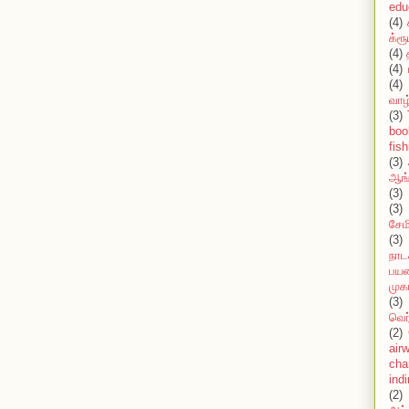
edu
(4)
க்ரூ
(4)
(4)
(4)
வாழ
(3)
boo
fish
(3)
ஆங்
(3)
(3)
சேமி
(3)
நாட
பயண
முக
(3)
வெர
(2)
air
cha
ind
(2)