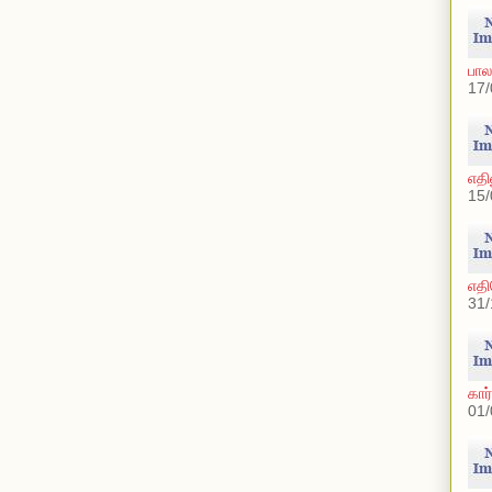
பால
17/
எதி
15/
எதி
31/
கார
01/