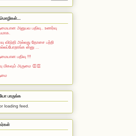
மொழிகள்...
மையான அனுபவ பதிவு.. உணர்வு
்வமாக.
ு விடுதி அல்லது தோசை பற்றி
்லப்போறாங்க ன்னு ...
மையான பதிவு !!!
வு மிகவும் அருமை 👏👏
ுமை
ியோ பாருங்க
or loading feed.
கர்கள்