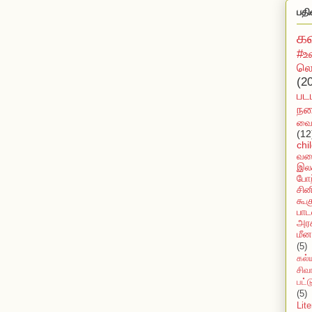
பதி
க
#உ
லொ
(2
பட
நக
வைர
(12
chi
வல
இலக
போற
சின
கூக
பாட
அரச
மீன
(5)
கல்
சிவ
பட்
(5)
Lit