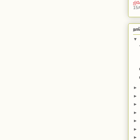
ஜில
15/
நாங
▼
►
►
►
►
►
►
►