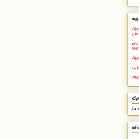
மறு
அரு
பூர
உணவ
சொல
அரு
பதி
அர
வீட
Err
ரசி