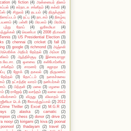
cation
(4)
fiction
(4)
அன்னையர் தினம்
கப்பல்
(4)
கர்நாடக சங்கீதம்
(4)
கல்வி
(4)
ய்ஸ்
(4)
சிறுவர்
(4)
தடயம்
(4)
திருக்குறள்
திரைப்படம்
(4)
நட்பு
(4)
நாடகம்
(4)
நிகழ்வு
பயணம்
(4)
பள்ளி
(4)
பிரபலம்
(4)
பிரமிப்பு
புற்று நோய்
(4)
லுகேமியா
(4)
்த்துக்கள்
(4)
வெண்பா
(4)
2008 தீபாவளி
Tennis
(3)
US Presidential Election
(3)
ks
(3)
chennai
(3)
cricket
(3)
fall
(3)
ing
(3)
google
(3)
richmond
(3)
அஞ்சலி
அமெரிக்க அதிபர் தேர்தல்
(3)
அம்மா
(3)
கிலம்
(3)
ஆத்திச்சூடி
(3)
இளையராஜா
உ.வே.சா.
(3)
ஔவை
(3)
கலிபோர்னியா
சங்கீதம்
(3)
சாரணர்
(3)
சுஜாதா
(3)
ப்பு
(3)
ஜோக்
(3)
தகவல்
(3)
திருமணம்
தேர்தல்
(3)
தோட்டம்
(3)
நகைச்சுவை
கம்
(3)
நட்சத்திர வாரம்
(3)
நண்பர்கள்
(3)
ம்.
(3)
பித்தன்
(3)
மலை
(3)
மழலை
(3)
ாம்
(3)
ராஜேஷ்
(3)
வசந்தம்
(3)
வலை வலம்
விமர்சனம்
(3)
விருது
(3)
விவாதம்
(3)
்ஜீனியா டெக்
(3)
#காமத்துப்பால்
(2)
2012
Crime Thriller
(2)
Excel
(2)
M.G.R
(2)
ways
(2)
alaska
(2)
carnatic
(2)
mpion
(2)
chess
(2)
donor
(2)
drive
(2)
ira nooyi
(2)
kirigami
(2)
kiva
(2)
poonal
poonool
(2)
thadayam
(2)
travel
(2)