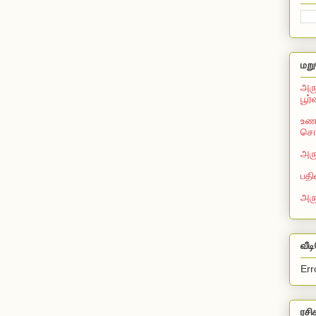
மறு
அரு
பூர
உணவ
சொல
அரு
பதி
அர
வீட
Err
ரசி