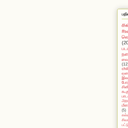
பதி
க
#உ
லொ
(2
பட
நக
வைர
(12
chi
வல
இலக
போற
சின
கூக
பாட
அரச
மீன
(5)
கல்
சிவ
பட்