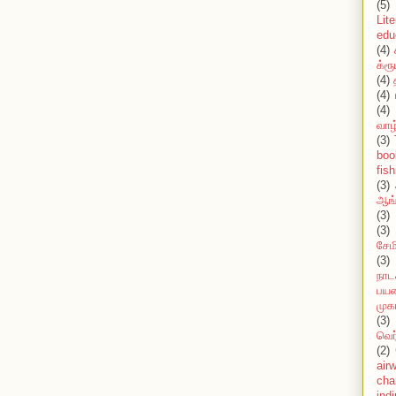
(5)
Lit
edu
(4)
க்ரூ
(4)
(4)
(4)
வாழ
(3)
boo
fish
(3)
ஆங்
(3)
(3)
சேமி
(3)
நாட
பயண
முக
(3)
வெர
(2)
air
cha
ind