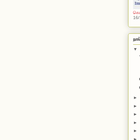
கொல
16/
நாங
▼
►
►
►
►
►
►