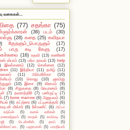
வு வகைகள்...
விதை
(77)
சதங்கா
(75)
ள்ளூர்க்காரன்
(36)
படம்
(30)
ள்ளு
(28)
கதை
(25)
கவிநயா
0)
#குறளும்_பொருளும்
(17)
ம் பாரு கடி கேளு
(17)
ைச்சுவை
(16)
உதவி
(13)
கணிணி
ஸ் ஸ்பாம்
(13)
மர்ம நாவல்
(13)
help
)
இலக்கணம்
(12)
சென்னை
(12)
ldren
(11)
இந்தியா
(11)
தமிழ்
(11)
ைவலம்
(11)
அமெரிக்கா
(10)
்கியம்
(10)
கொலு
(10)
ஞாயிறு
்றுதும்
(10)
இசை
(9)
கிராமம்
(9)
ிமா
(8)
சிறுகதை
(8)
பிரயாணம்
(8)
ுள்
(7)
நவராத்திரி
(7)
பண்ருட்டி
(7)
ல்
(7)
bone marrow
(6)
அனுபவம்
(6)
ியல்
(6)
கட்டுரை
(6)
பட்டினத்தார்
(6)
ாவுடன் மிக்சர்
(6)
ரிச்மண்ட்
(6)
அப்பா
கடுப்ஸ்
(5)
கனல் வரிகள்
(5)
யாணசுந்தரம்
(5)
காதல்
(5)
காமெடி
(5)
ாஜி
(5)
டென்னிஸ்
(5)
தாய்
(5)
டுக்கோட்டை
(5)
பஹாமாஸ்
(5)
பாரதியார்