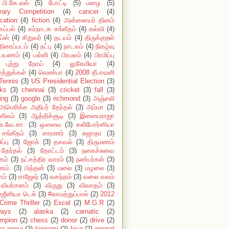
பி.கே.எஸ்
(5)
போட்டி
(5)
மழை
(5)
erary Competition
(4)
cancer
(4)
cation
(4)
fiction
(4)
அன்னையர் தினம்
கப்பல்
(4)
கர்நாடக சங்கீதம்
(4)
கல்வி
(4)
ய்ஸ்
(4)
சிறுவர்
(4)
தடயம்
(4)
திருக்குறள்
திரைப்படம்
(4)
நட்பு
(4)
நாடகம்
(4)
நிகழ்வு
பயணம்
(4)
பள்ளி
(4)
பிரபலம்
(4)
பிரமிப்பு
புற்று நோய்
(4)
லுகேமியா
(4)
்த்துக்கள்
(4)
வெண்பா
(4)
2008 தீபாவளி
Tennis
(3)
US Presidential Election
(3)
ks
(3)
chennai
(3)
cricket
(3)
fall
(3)
ing
(3)
google
(3)
richmond
(3)
அஞ்சலி
அமெரிக்க அதிபர் தேர்தல்
(3)
அம்மா
(3)
கிலம்
(3)
ஆத்திச்சூடி
(3)
இளையராஜா
உ.வே.சா.
(3)
ஔவை
(3)
கலிபோர்னியா
சங்கீதம்
(3)
சாரணர்
(3)
சுஜாதா
(3)
ப்பு
(3)
ஜோக்
(3)
தகவல்
(3)
திருமணம்
தேர்தல்
(3)
தோட்டம்
(3)
நகைச்சுவை
கம்
(3)
நட்சத்திர வாரம்
(3)
நண்பர்கள்
(3)
ம்.
(3)
பித்தன்
(3)
மலை
(3)
மழலை
(3)
ாம்
(3)
ராஜேஷ்
(3)
வசந்தம்
(3)
வலை வலம்
விமர்சனம்
(3)
விருது
(3)
விவாதம்
(3)
்ஜீனியா டெக்
(3)
#காமத்துப்பால்
(2)
2012
Crime Thriller
(2)
Excel
(2)
M.G.R
(2)
ways
(2)
alaska
(2)
carnatic
(2)
mpion
(2)
chess
(2)
donor
(2)
drive
(2)
ira nooyi
(2)
kirigami
(2)
kiva
(2)
poonal