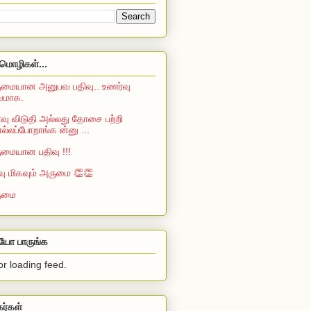
மொழிகள்...
மையான அனுபவ பதிவு.. உணர்வு
்வமாக.
ு விடுதி அல்லது தோசை பற்றி
்லப்போறாங்க ன்னு ...
மையான பதிவு !!!
வு மிகவும் அருமை 👏👏
ுமை
ியோ பாருங்க
or loading feed.
கர்கள்