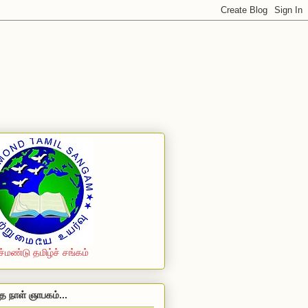
ச்மண்டு தமிழ்ச் சங்கம்
த நாள் ஞாபகம்...