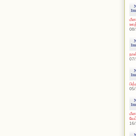
மீன
ஊத்
08/
நான
07/
பித
05/
மீன
வேப
16/